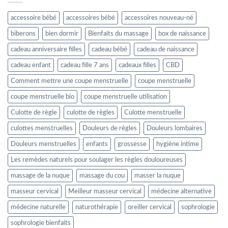
accessoire bébé
accessoires bébé
accessoires nouveau-né
biberons
bien dormir
Bienfaits du massage
box de naissance
cadeau anniversaire filles
cadeau bébé
cadeau de naissance
cadeau enfant
cadeau fille 7 ans
cadeaux filles
CBD
Comment mettre une coupe menstruelle
coupe menstruelle
coupe menstruelle bio
coupe menstruelle utilisation
Culotte de règle
culotte de règles
Culotte menstruelle
culottes menstruelles
Douleurs de règles
Douleurs lombaires
Douleurs menstruelles
enfants
grossesse
hygiène intime
Les remèdes naturels pour soulager les règles douloureuses
massage de la nuque
massage du cou
masser la nuque
masseur cervical
Meilleur masseur cervical
médecine alternative
médecine naturelle
naturothérapie
oreiller cervical
sophrologie
sophrologie bienfaits