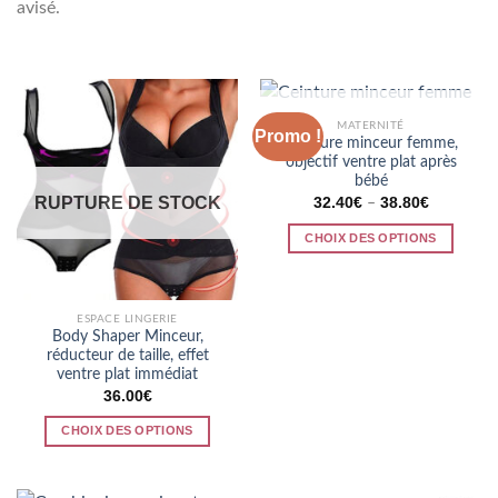
avisé.
RUPTURE DE STOCK
MATERNITÉ
Promo !
Ceinture minceur femme,
objectif ventre plat après
bébé
RUPTURE DE STOCK
32.40
€
38.80
€
–
CHOIX DES OPTIONS
Ce
produit
a
ESPACE LINGERIE
plusieurs
Body Shaper Minceur,
réducteur de taille, effet
variations.
ventre plat immédiat
Les
36.00
€
options
peuvent
CHOIX DES OPTIONS
être
Ce
choisies
produit
sur