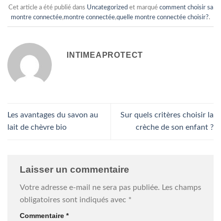
peuvent
Cet article a été publié dans
Uncategorized
et marqué
comment choisir sa
choisies
être
montre connectée
,
montre connectée
,
quelle montre connectée choisir?
.
sur
choisies
la
sur
page
la
du
INTIMEAPROTECT
page
produit
du
produit
Les avantages du savon au
Sur quels critères choisir la
lait de chèvre bio
crèche de son enfant ?
Laisser un commentaire
Votre adresse e-mail ne sera pas publiée.
Les champs
obligatoires sont indiqués avec
*
Commentaire
*