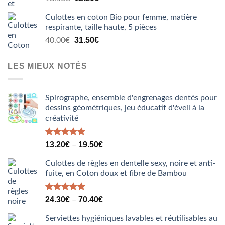
prix
prix
Culottes en coton Bio pour femme, matière
initial
actuel
respirante, taille haute, 5 pièces
était :
est :
Le
Le
18.50€.
31.50
€
12.20€.
40.00
€
prix
prix
initial
actuel
LES MIEUX NOTÉS
était :
est :
40.00€.
31.50€.
Spirographe, ensemble d'engrenages dentés pour
dessins géométriques, jeu éducatif d'éveil à la
créativité
Note
5.00
13.20
€
19.50
€
–
sur 5
Culottes de règles en dentelle sexy, noire et anti-
fuite, en Coton doux et fibre de Bambou
Note
5.00
24.30
€
70.40
€
–
sur 5
Serviettes hygiéniques lavables et réutilisables au