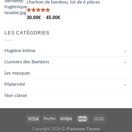
charbon de bambou, lot de 6 pièces
Note
5.00
30.00
€
45.00
€
–
sur 5
LES CATÉGORIES
Hygiène Intime
L'univers des Bambins
Les masques
Maternité
Non classé
Flatsome Theme
Copyright 2026 ©