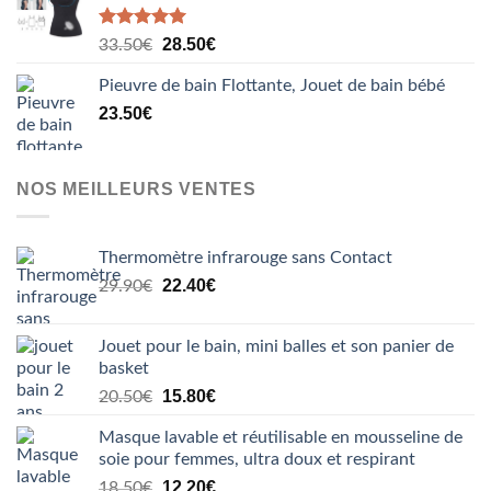
Note
5.00
Le
Le
28.50
€
33.50
€
sur 5
prix
prix
Pieuvre de bain Flottante, Jouet de bain bébé
initial
actuel
était :
est :
23.50
€
33.50€.
28.50€.
NOS MEILLEURS VENTES
Thermomètre infrarouge sans Contact
Le
Le
22.40
€
29.90
€
prix
prix
initial
actuel
Jouet pour le bain, mini balles et son panier de
était :
est :
basket
29.90€.
22.40€.
Le
Le
15.80
€
20.50
€
prix
prix
Masque lavable et réutilisable en mousseline de
initial
actuel
soie pour femmes, ultra doux et respirant
était :
est :
Le
Le
20.50€.
12.20
€
15.80€.
18.50
€