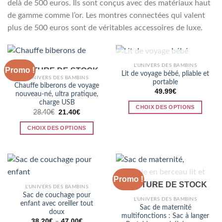
delà de 500 euros. Ils sont conçus avec des matériaux haut
de gamme comme l’or. Les montres connectées qui valent
plus de 500 euros sont de véritables accessoires de luxe.
RUPTURE DE STOCK
L'UNIVERS DES BAMBINS
Promo !
RUPTURE DE STOCK
Lit de voyage bébé, pliable et
L'UNIVERS DES BAMBINS
portable
Chauffe biberons de voyage
49.99
€
nouveau-né, ultra pratique,
charge USB
CHOIX DES OPTIONS
Le
Le
21.40
€
28.40
€
prix
prix
Ce
initial
actuel
CHOIX DES OPTIONS
produit
était :
est :
28.40€.
21.40€.
Ce
a
produit
plusieurs
a
variations.
plusieurs
Les
Promo !
variations.
options
RUPTURE DE STOCK
L'UNIVERS DES BAMBINS
Les
peuvent
Sac de couchage pour
L'UNIVERS DES BAMBINS
options
être
enfant avec oreiller tout
Sac de maternité
doux
peuvent
choisies
multifonctions : Sac à langer
38.20
€
47.00
€
–