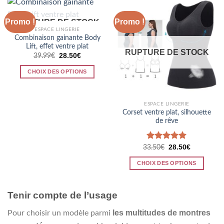
a
la
plusieurs
page
Promo !
Promo !
RUPTURE DE STOCK
variations.
ESPACE LINGERIE
du
Les
Combinaison gainante Body
produit
options
Lift, effet ventre plat
RUPTURE DE STOCK
peuvent
Le
Le
28.50
€
39.99
€
prix
prix
être
initial
actuel
CHOIX DES OPTIONS
était :
est :
choisies
39.99€.
28.50€.
Ce
sur
produit
la
a
ESPACE LINGERIE
page
Corset ventre plat, silhouette
plusieurs
du
de rêve
variations.
produit
Les
options
Note
5.00
Le
Le
28.50
€
33.50
€
prix
prix
sur 5
peuvent
initial
actuel
CHOIX DES OPTIONS
était :
est :
être
33.50€.
28.50€.
Ce
choisies
produit
sur
Tenir compte de l’usage
a
la
plusieurs
page
les multitudes de montres
Pour choisir un modèle parmi
variations.
du