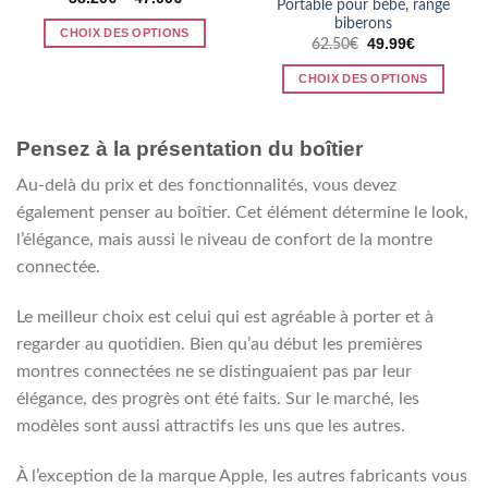
être
sur
Portable pour bébé, range
biberons
choisies
la
CHOIX DES OPTIONS
Le
Le
49.99
€
62.50
€
sur
page
prix
prix
Ce
la
du
initial
actuel
CHOIX DES OPTIONS
produit
était :
est :
page
produit
62.50€.
49.99€.
a
Ce
du
plusieurs
produit
produit
Pensez à la présentation du boîtier
variations.
a
Les
plusieurs
Au-delà du prix et des fonctionnalités, vous devez
options
variations.
également penser au boîtier. Cet élément détermine le look,
peuvent
Les
l’élégance, mais aussi le niveau de confort de la montre
être
options
choisies
peuvent
connectée.
sur
être
la
choisies
Le meilleur choix est celui qui est agréable à porter et à
page
sur
regarder au quotidien. Bien qu’au début les premières
du
la
montres connectées ne se distinguaient pas par leur
produit
page
élégance, des progrès ont été faits. Sur le marché, les
du
produit
modèles sont aussi attractifs les uns que les autres.
À l’exception de la marque Apple, les autres fabricants vous