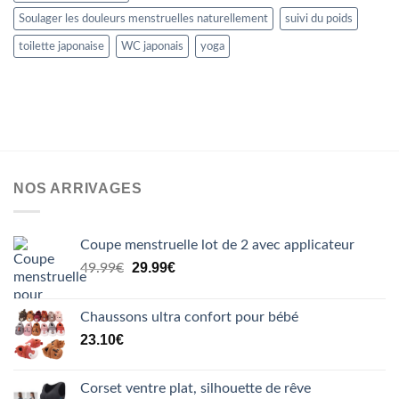
Soulager les douleurs menstruelles naturellement
suivi du poids
toilette japonaise
WC japonais
yoga
NOS ARRIVAGES
Coupe menstruelle lot de 2 avec applicateur
Le
Le
29.99
€
49.99
€
prix
prix
initial
actuel
Chaussons ultra confort pour bébé
était :
est :
23.10
€
49.99€.
29.99€.
Corset ventre plat, silhouette de rêve