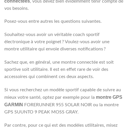
connectées
, vous devez bien évidemment tenir compte de
Les
produit
options
vos besoins.
peuvent
être
Posez-vous entre autres les questions suivantes.
choisies
sur
Souhaitez-vous avoir un véritable coach sportif
la
électronique à votre poignet ? Voulez-vous avoir une
page
montre utilitaire qui envoie diverses notifications ?
du
produit
Sachez que, en général, une montre connectée est soit
sportive soit utilitaire. Il est en effet rare de voir des
accessoires qui combinent ces deux aspects.
Si vous recherchez un modèle sportif capable de suivre au
montre GPS
mieux votre santé, optez par exemple pour la
GARMIN
FORERUNNER 955 SOLAR NOIR ou la montre
GPS SUUNTO 9 PEAK MOSS GRAY.
Par contre, pour ce qui est des modèles utilitaires, misez