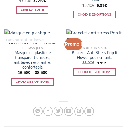
30ml
Le
Le
37.40
€
49.50
€
prix
prix
Le
Le
9.99
€
15.40
€
initial
actuel
prix
prix
LIRE LA SUITE
était :
est :
initial
actuel
CHOIX DES OPTIONS
49.50€.
37.40€.
était :
est :
15.40€.
9.99€.
Ce
produit
a
plusieurs
Promo !
RUPTURE DE STOCK
variations.
LES MASQUES
LES JOUETS MALINS
Les
Masque en plastique
Bracelet Anti Stress Pop it
options
transparent unisexe,
Flower pour enfants
antibuée, respirant et
peuvent
Le
Le
9.99
€
15.90
€
prix
prix
confortable
être
initial
actuel
CHOIX DES OPTIONS
16.50
€
38.50
€
–
était :
est :
choisies
15.90€.
9.99€.
Ce
sur
CHOIX DES OPTIONS
produit
la
Ce
a
page
produit
plusieurs
du
a
variations.
produit
plusieurs
Les
variations.
options
Les
peuvent
options
être