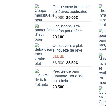
options
Coupe menstruelle lot
peuvent
de 2 avec applicateur
être
Le
Le
49.99
€
29.99
€
choisies
prix
prix
sur
Chaussons ultra
initial
actuel
la
confort pour bébé
était :
est :
page
23.10
€
49.99€.
29.99€.
du
Corset ventre plat,
produit
silhouette de rêve
Note
5.00
Le
Le
33.50
€
28.50
€
sur 5
prix
prix
Pieuvre de bain
initial
actuel
Flottante, Jouet de
était :
est :
bain bébé
33.50€.
28.50€.
23.50
€