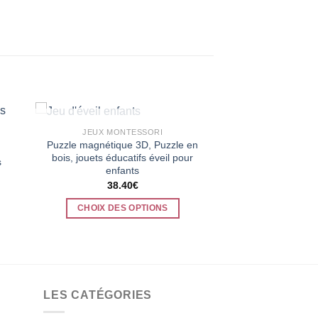
RUPTURE DE STOCK
JEUX MONTESSORI
Puzzle magnétique 3D, Puzzle en
bois, jouets éducatifs éveil pour
s
enfants
38.40
€
CHOIX DES OPTIONS
Ce
.
produit
a
plusieurs
variations.
LES CATÉGORIES
Les