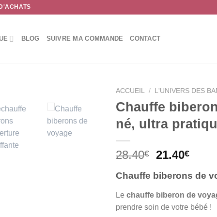
 D'ACHATS
UE
BLOG
SUIVRE MA COMMANDE
CONTACT
ACCUEIL
/
L'UNIVERS DES B
Chauffe bibero
né, ultra prati
Le
Le
28.40
21.40
€
€
prix
prix
Chauffe biberons de vo
initial
actue
était :
est :
Le
chauffe biberon de voya
28.40€.
21.40
prendre soin de votre bébé !