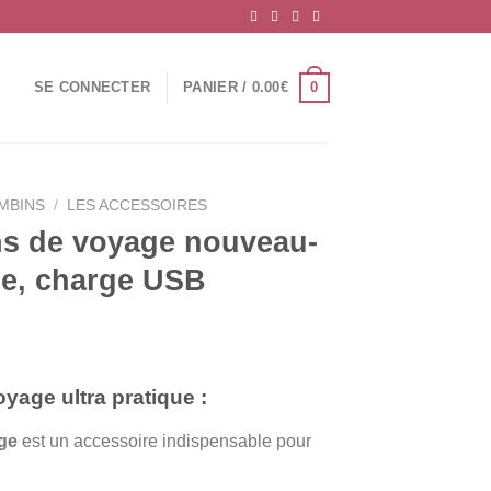
0
SE CONNECTER
PANIER /
0.00
€
AMBINS
/
LES ACCESSOIRES
ns de voyage nouveau-
que, charge USB
yage ultra pratique :
l
ge
est un accessoire indispensable pour
€.