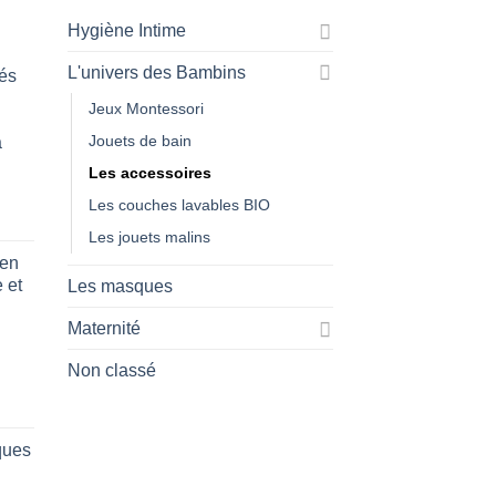
options
Hygiène Intime
peuvent
être
L'univers des Bambins
és
choisies
Jeux Montessori
sur
la
Jouets de bain
a
page
Les accessoires
du
Les couches lavables BIO
produit
Les jouets malins
 en
 et
Les masques
Maternité
Non classé
ques