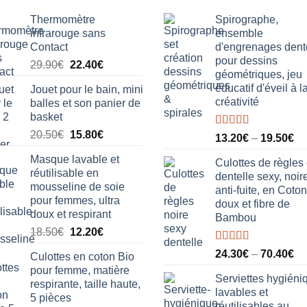
être
Thermomètre
Spirographe,
choisies
infrarouge sans
ensemble
sur
Contact
d'engrenages dent
la
pour dessins
Le
Le
29.90
€
22.40
€
géométriques, jeu
page
prix
prix
éducatif d'éveil à l
Jouet pour le bain, mini
du
initial
actuel
créativité
balles et son panier de
était :
est :
produit
basket
29.90€.
22.40€.
Le
Le
20.50
€
15.80
€
Note
5.00
13.20
€
–
19.50
€
sur 5
prix
prix
Masque lavable et
initial
actuel
Culottes de règles
réutilisable en
dentelle sexy, noire
était :
est :
mousseline de soie
anti-fuite, en Coton
20.50€.
15.80€.
pour femmes, ultra
doux et fibre de
doux et respirant
Bambou
Le
Le
18.50
€
12.20
€
prix
prix
Note
5.00
24.30
€
–
70.40
€
Culottes en coton Bio
initial
actuel
sur 5
pour femme, matière
était :
est :
Serviettes hygiéni
respirante, taille haute,
18.50€.
12.20€.
lavables et
5 pièces
réutilisables au