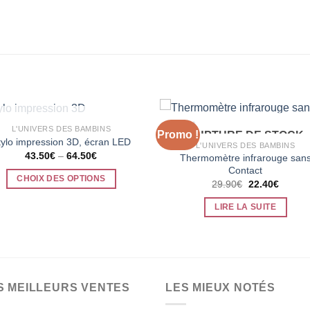
RUPTURE DE STOCK
L'UNIVERS DES BAMBINS
Promo !
RUPTURE DE STOCK
tylo impression 3D, écran LED
L'UNIVERS DES BAMBINS
43.50
€
–
64.50
€
Thermomètre infrarouge san
Contact
CHOIX DES OPTIONS
Le
Le
29.90
€
22.40
€
prix
prix
Ce
initial
actuel
LIRE LA SUITE
produit
était :
est :
29.90€.
22.40€
a
plusieurs
variations.
Les
S MEILLEURS VENTES
LES MIEUX NOTÉS
options
peuvent