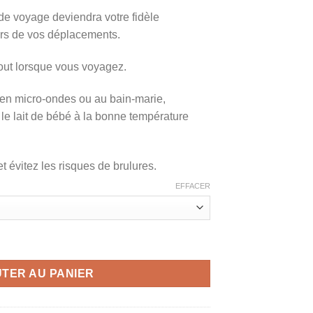
de voyage deviendra votre fidèle
rs de vos déplacements.
rtout lorsque vous voyagez.
 en micro-ondes ou au bain-marie,
le lait de bébé à la bonne température
 évitez les risques de brulures.
EFFACER
de voyage nouveau-né, ultra pratique, charge USB
TER AU PANIER