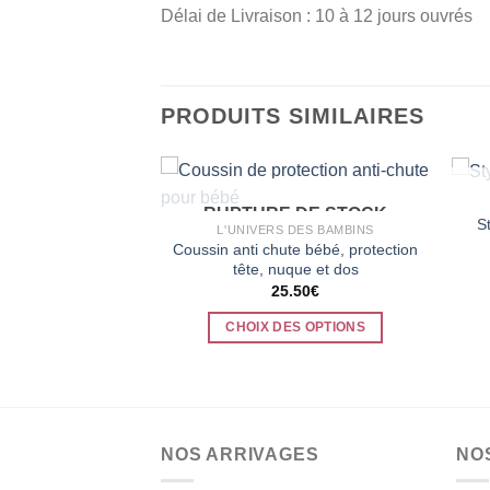
Délai de Livraison : 10 à 12 jours ouvrés
PRODUITS SIMILAIRES
 DE STOCK
ONTESSORI
RUPTURE DE STOCK
e 3D en bois, Jouet
S
L'UNIVERS DES BAMBINS
fants pour 6 ans et
Coussin anti chute bébé, protection
lus
tête, nuque et dos
.50
€
25.50
€
LA SUITE
CHOIX DES OPTIONS
Ce
produit
a
plusieurs
NOS ARRIVAGES
NO
variations.
Les