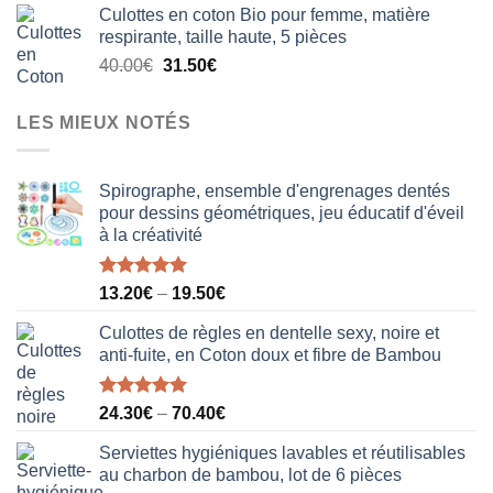
Culottes en coton Bio pour femme, matière
initial
actuel
respirante, taille haute, 5 pièces
était :
est :
Le
Le
40.00
€
31.50
€
18.50€.
12.20€.
prix
prix
initial
actuel
LES MIEUX NOTÉS
était :
est :
40.00€.
31.50€.
Spirographe, ensemble d'engrenages dentés
pour dessins géométriques, jeu éducatif d'éveil
à la créativité
Note
5.00
13.20
€
–
19.50
€
sur 5
Culottes de règles en dentelle sexy, noire et
anti-fuite, en Coton doux et fibre de Bambou
Note
5.00
24.30
€
–
70.40
€
sur 5
Serviettes hygiéniques lavables et réutilisables
au charbon de bambou, lot de 6 pièces