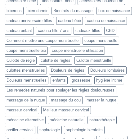
accessoire bébé
accessoires bébé
accessoires nouveau-né
biberons
bien dormir
Bienfaits du massage
box de naissance
cadeau anniversaire filles
cadeau bébé
cadeau de naissance
cadeau enfant
cadeau fille 7 ans
cadeaux filles
CBD
Comment mettre une coupe menstruelle
coupe menstruelle
coupe menstruelle bio
coupe menstruelle utilisation
Culotte de règle
culotte de règles
Culotte menstruelle
culottes menstruelles
Douleurs de règles
Douleurs lombaires
Douleurs menstruelles
enfants
grossesse
hygiène intime
Les remèdes naturels pour soulager les règles douloureuses
massage de la nuque
massage du cou
masser la nuque
masseur cervical
Meilleur masseur cervical
médecine alternative
médecine naturelle
naturothérapie
oreiller cervical
sophrologie
sophrologie bienfaits