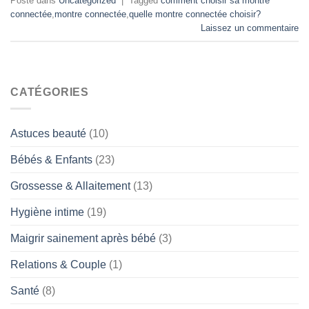
Posté dans
Uncategorized
|
Tagged
comment choisir sa montre
connectée
,
montre connectée
,
quelle montre connectée choisir?
Laissez un commentaire
CATÉGORIES
Astuces beauté
(10)
Bébés & Enfants
(23)
Grossesse & Allaitement
(13)
Hygiène intime
(19)
Maigrir sainement après bébé
(3)
Relations & Couple
(1)
Santé
(8)