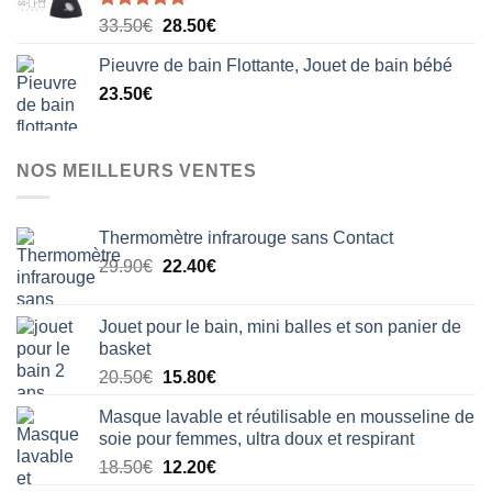
Note
5.00
Le
Le
33.50
€
28.50
€
sur 5
prix
prix
Pieuvre de bain Flottante, Jouet de bain bébé
initial
actuel
23.50
€
était :
est :
33.50€.
28.50€.
NOS MEILLEURS VENTES
Thermomètre infrarouge sans Contact
Le
Le
29.90
€
22.40
€
prix
prix
initial
actuel
Jouet pour le bain, mini balles et son panier de
était :
est :
basket
29.90€.
22.40€.
Le
Le
20.50
€
15.80
€
prix
prix
Masque lavable et réutilisable en mousseline de
initial
actuel
soie pour femmes, ultra doux et respirant
était :
est :
Le
Le
18.50
€
12.20
€
20.50€.
15.80€.
prix
prix