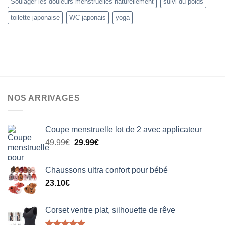
Soulager les douleurs menstruelles naturellement
suivi du poids
toilette japonaise
WC japonais
yoga
NOS ARRIVAGES
Coupe menstruelle lot de 2 avec applicateur
Le
Le
49.99
€
29.99
€
prix
prix
initial
actuel
Chaussons ultra confort pour bébé
était :
est :
23.10
€
49.99€.
29.99€.
Corset ventre plat, silhouette de rêve