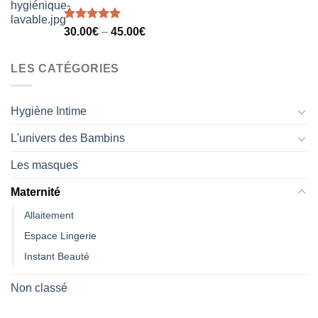
Note
5.00
30.00
€
–
45.00
€
sur 5
LES CATÉGORIES
Hygiène Intime
L'univers des Bambins
Les masques
Maternité
Allaitement
Espace Lingerie
Instant Beauté
Non classé