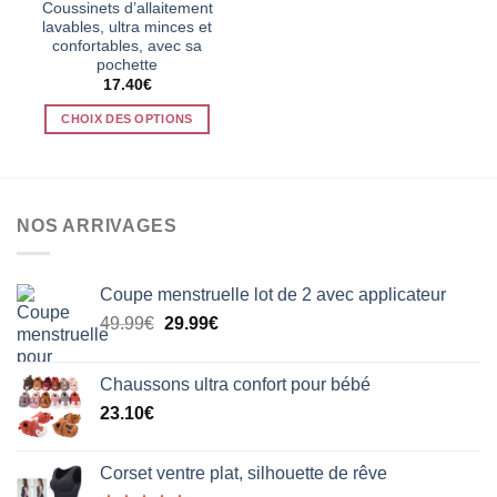
plusieurs
Coussinets d’allaitement
lavables, ultra minces et
variations.
confortables, avec sa
Les
pochette
options
17.40
€
peuvent
CHOIX DES OPTIONS
être
choisies
Ce
sur
produit
la
a
page
plusieurs
NOS ARRIVAGES
du
variations.
produit
Les
options
Coupe menstruelle lot de 2 avec applicateur
peuvent
Le
Le
49.99
€
29.99
€
être
prix
prix
choisies
initial
actuel
sur
Chaussons ultra confort pour bébé
était :
est :
la
23.10
€
49.99€.
29.99€.
page
du
produit
Corset ventre plat, silhouette de rêve