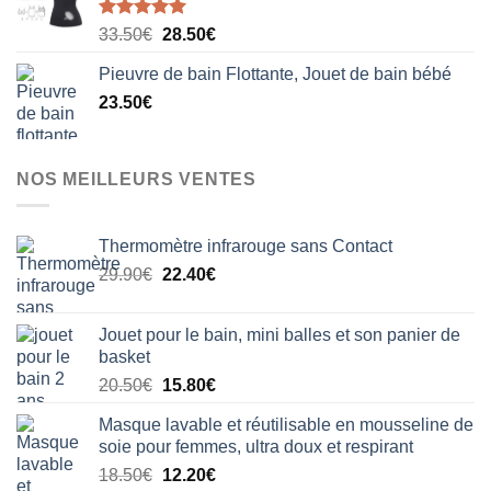
Note
5.00
Le
Le
33.50
€
28.50
€
sur 5
prix
prix
Pieuvre de bain Flottante, Jouet de bain bébé
initial
actuel
23.50
€
était :
est :
33.50€.
28.50€.
NOS MEILLEURS VENTES
Thermomètre infrarouge sans Contact
Le
Le
29.90
€
22.40
€
prix
prix
initial
actuel
Jouet pour le bain, mini balles et son panier de
était :
est :
basket
29.90€.
22.40€.
Le
Le
20.50
€
15.80
€
prix
prix
Masque lavable et réutilisable en mousseline de
initial
actuel
soie pour femmes, ultra doux et respirant
était :
est :
Le
Le
18.50
€
12.20
€
20.50€.
15.80€.