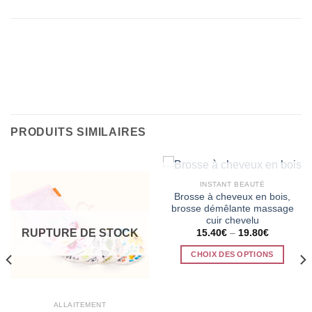
PRODUITS SIMILAIRES
RUPTURE DE STOCK
INSTANT BEAUTÉ
Brosse à cheveux en bois,
brosse démêlante massage
cuir chevelu
RUPTURE DE STOCK
15.40
€
–
19.80
€
CHOIX DES OPTIONS
Ce
produit
a
ALLAITEMENT