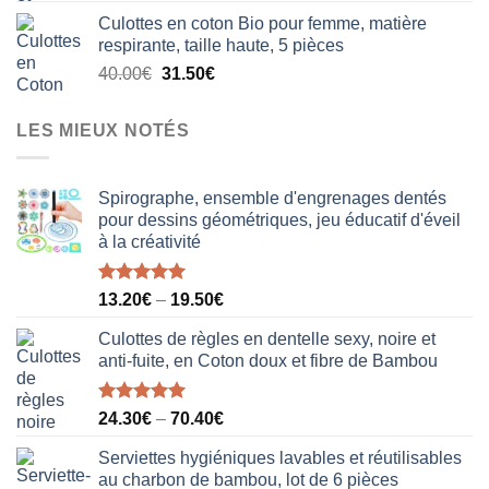
prix
prix
Culottes en coton Bio pour femme, matière
initial
actuel
respirante, taille haute, 5 pièces
était :
est :
Le
Le
40.00
€
31.50
€
18.50€.
12.20€.
prix
prix
initial
actuel
LES MIEUX NOTÉS
était :
est :
40.00€.
31.50€.
Spirographe, ensemble d'engrenages dentés
pour dessins géométriques, jeu éducatif d'éveil
à la créativité
Note
5.00
13.20
€
–
19.50
€
sur 5
Culottes de règles en dentelle sexy, noire et
anti-fuite, en Coton doux et fibre de Bambou
Note
5.00
24.30
€
–
70.40
€
sur 5
Serviettes hygiéniques lavables et réutilisables
au charbon de bambou, lot de 6 pièces