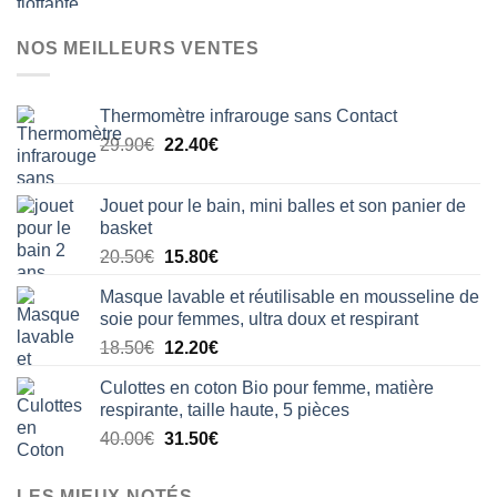
NOS MEILLEURS VENTES
Thermomètre infrarouge sans Contact
Le
Le
29.90
€
22.40
€
prix
prix
initial
actuel
Jouet pour le bain, mini balles et son panier de
était :
est :
basket
29.90€.
22.40€.
Le
Le
20.50
€
15.80
€
prix
prix
Masque lavable et réutilisable en mousseline de
initial
actuel
soie pour femmes, ultra doux et respirant
était :
est :
Le
Le
18.50
€
12.20
€
20.50€.
15.80€.
prix
prix
Culottes en coton Bio pour femme, matière
initial
actuel
respirante, taille haute, 5 pièces
était :
est :
Le
Le
40.00
€
31.50
€
18.50€.
12.20€.
prix
prix
initial
actuel
LES MIEUX NOTÉS