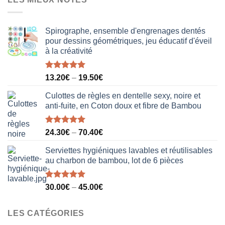
était :
est :
40.00€.
31.50€.
Spirographe, ensemble d'engrenages dentés
pour dessins géométriques, jeu éducatif d'éveil
à la créativité
Note
5.00
13.20
€
–
19.50
€
sur 5
Culottes de règles en dentelle sexy, noire et
anti-fuite, en Coton doux et fibre de Bambou
Note
5.00
24.30
€
–
70.40
€
sur 5
Serviettes hygiéniques lavables et réutilisables
au charbon de bambou, lot de 6 pièces
Note
5.00
30.00
€
–
45.00
€
sur 5
LES CATÉGORIES