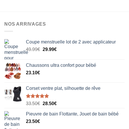
NOS ARRIVAGES
Coupe menstruelle lot de 2 avec applicateur
Le
Le
49.99
€
29.99
€
prix
prix
initial
actuel
Chaussons ultra confort pour bébé
était :
est :
23.10
€
49.99€.
29.99€.
Corset ventre plat, silhouette de rêve
Note
5.00
Le
Le
33.50
€
28.50
€
sur 5
prix
prix
Pieuvre de bain Flottante, Jouet de bain bébé
initial
actuel
23.50
€
était :
est :
33.50€.
28.50€.