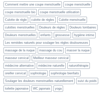
Comment mettre une coupe menstruelle
coupe menstruelle
coupe menstruelle bio
coupe menstruelle utilisation
Culotte de règle
culotte de règles
Culotte menstruelle
culottes menstruelles
Douleurs de règles
Douleurs lombaires
Douleurs menstruelles
enfants
grossesse
hygiène intime
Les remèdes naturels pour soulager les règles douloureuses
massage de la nuque
massage du cou
masser la nuque
masseur cervical
Meilleur masseur cervical
médecine alternative
médecine naturelle
naturothérapie
oreiller cervical
sophrologie
sophrologie bienfaits
Soulager les douleurs menstruelles naturellement
suivi du poids
toilette japonaise
WC japonais
yoga