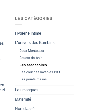
produit
p
a
a
plusieurs
p
variations.
v
LES CATÉGORIES
Les
L
options
o
Hygiène Intime
peuvent
p
être
ê
L'univers des Bambins
és
choisies
c
Jeux Montessori
sur
s
la
l
Jouets de bain
a
page
p
Les accessoires
du
d
Les couches lavables BIO
produit
p
Les jouets malins
 en
 et
Les masques
Maternité
Non classé