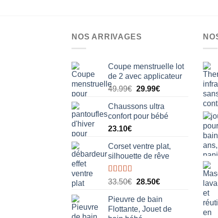
produit
a
plusieurs
NOS ARRIVAGES
NO
variations.
Les
options
Coupe menstruelle lot
de 2 avec applicateur
peuvent
être
Le
Le
49.99
€
29.99
€
prix
prix
choisies
Chaussons ultra
initial
actuel
sur
confort pour bébé
était :
est :
la
23.10
€
49.99€.
29.99€.
page
du
Corset ventre plat,
produit
silhouette de rêve
Note
5.00
Le
Le
33.50
€
28.50
€
sur 5
prix
prix
Pieuvre de bain
initial
actuel
Flottante, Jouet de
était :
est :