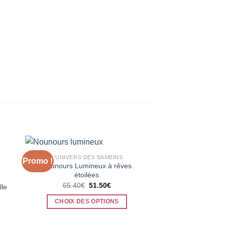
RUPTURE 
L'UNIVERS DES BAMBINS
L'UNIVERS D
Promo !
Promo !
Nounours Lumineux à rêves
Couche lavable béb
étoilées
nourrissons d
Le
Le
65.40
€
51.50
€
22.50
€
lle
prix
prix
initial
actuel
i
CHOIX DES OPTIONS
CHOIX DES
était :
est :
é
65.40€.
51.50€.
Ce
C