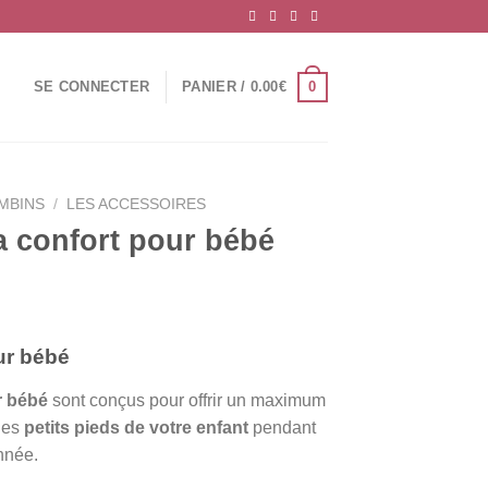
0
SE CONNECTER
PANIER /
0.00
€
AMBINS
/
LES ACCESSOIRES
a confort pour bébé
ur bébé
r bébé
sont conçus pour offrir un maximum
les
petits pieds de votre enfant
pendant
année.