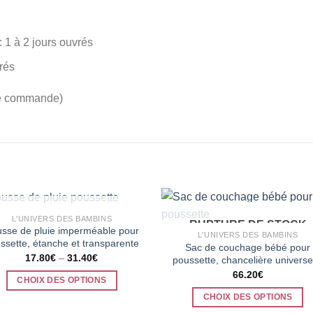
 1 à 2 jours ouvrés
rés
tre commande)
RUPTURE DE STOCK
L'UNIVERS DES BAMBINS
RUPTURE DE STOCK
sse de pluie imperméable pour
L'UNIVERS DES BAMBINS
ssette, étanche et transparente
Sac de couchage bébé pour
17.80
€
–
31.40
€
poussette, chancelière universe
66.20
€
CHOIX DES OPTIONS
Ce
CHOIX DES OPTIONS