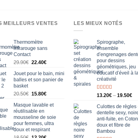
produit
Ce
a
produit
plusieurs
a
variations.
plusieurs
S MEILLEURS VENTES
LES MIEUX NOTÉS
Les
variations.
options
Les
Thermomètre
Spirographe,
peuvent
options
infrarouge sans
ensemble
être
peuvent
Contact
d'engrenages dent
choisies
être
pour dessins
Le
Le
29.90
€
22.40
€
sur
choisies
géométriques, jeu
prix
prix
la
sur
éducatif d'éveil à l
Jouet pour le bain, mini
initial
actuel
page
la
créativité
balles et son panier de
était :
est :
du
page
basket
29.90€.
22.40€.
produit
du
Le
Le
20.50
€
15.80
€
Note
5.00
13.20
€
–
19.50
€
sur 5
produit
prix
prix
Masque lavable et
initial
actuel
Culottes de règles
réutilisable en
dentelle sexy, noire
était :
est :
mousseline de soie
anti-fuite, en Coton
20.50€.
15.80€.
pour femmes, ultra
doux et fibre de
doux et respirant
Bambou
Le
Le
18.50
€
12.20
€