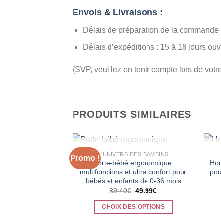
Envois & Livraisons :
Délais de préparation de la commande :
Délais d’expéditions : 15 à 18 jours ouv
(SVP, veuillez en tenir compte lors de vo
PRODUITS SIMILAIRES
RUPTURE DE STOCK
L'UNIVERS DES BAMBINS
Promo !
Porte-bébé ergonomique,
Hou
multifonctions et ultra confort pour
pou
bébés et enfants de 0-36 mois
Le
Le
89.40
€
49.99
€
prix
prix
initial
actuel
CHOIX DES OPTIONS
était :
est :
89.40€.
49.99€.
Ce