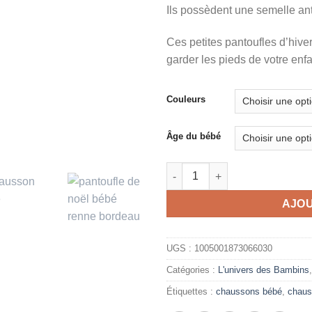
Ils possèdent une semelle ant
Ces petites pantoufles d’hive
garder les pieds de votre enf
Couleurs
Âge du bébé
quantité de Chaussons ultra c
AJOU
UGS :
1005001873066030
Catégories :
L'univers des Bambins
Étiquettes :
chaussons bébé
,
chaus