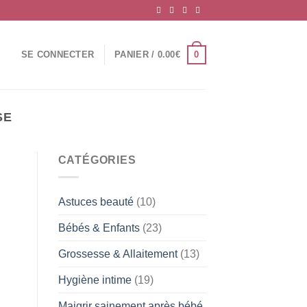
0
SE CONNECTER
PANIER /
0.00
€
SE
CATÉGORIES
Astuces beauté
(10)
Bébés & Enfants
(23)
Grossesse & Allaitement
(13)
Hygiène intime
(19)
Maigrir sainement après bébé