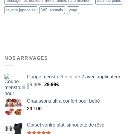
Soulager les douleurs menstruelles naturellement
suivi du poids
toilette japonaise
WC japonais
yoga
NOS ARRIVAGES
Coupe menstruelle lot de 2 avec applicateur
Le
Le
49.99
€
29.99
€
prix
prix
initial
actuel
Chaussons ultra confort pour bébé
était :
est :
23.10
€
49.99€.
29.99€.
Corset ventre plat, silhouette de rêve