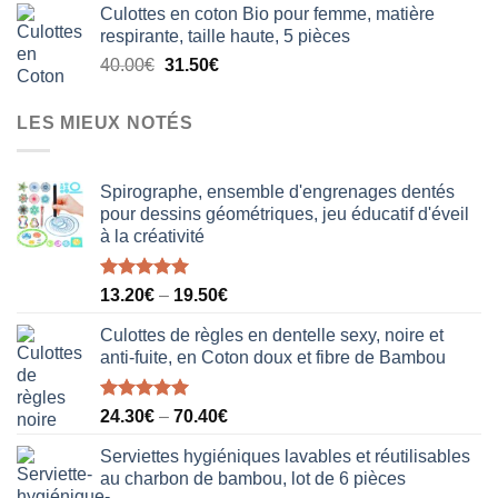
Culottes en coton Bio pour femme, matière
initial
actuel
respirante, taille haute, 5 pièces
était :
est :
Le
Le
40.00
€
31.50
€
18.50€.
12.20€.
prix
prix
initial
actuel
LES MIEUX NOTÉS
était :
est :
40.00€.
31.50€.
Spirographe, ensemble d'engrenages dentés
pour dessins géométriques, jeu éducatif d'éveil
à la créativité
Note
5.00
13.20
€
–
19.50
€
sur 5
Culottes de règles en dentelle sexy, noire et
anti-fuite, en Coton doux et fibre de Bambou
Note
5.00
24.30
€
–
70.40
€
sur 5
Serviettes hygiéniques lavables et réutilisables
au charbon de bambou, lot de 6 pièces