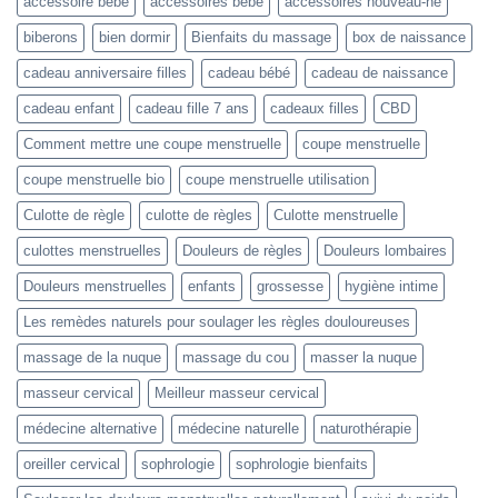
accessoire bébé
accessoires bébé
accessoires nouveau-né
biberons
bien dormir
Bienfaits du massage
box de naissance
cadeau anniversaire filles
cadeau bébé
cadeau de naissance
cadeau enfant
cadeau fille 7 ans
cadeaux filles
CBD
Comment mettre une coupe menstruelle
coupe menstruelle
coupe menstruelle bio
coupe menstruelle utilisation
Culotte de règle
culotte de règles
Culotte menstruelle
culottes menstruelles
Douleurs de règles
Douleurs lombaires
Douleurs menstruelles
enfants
grossesse
hygiène intime
Les remèdes naturels pour soulager les règles douloureuses
massage de la nuque
massage du cou
masser la nuque
masseur cervical
Meilleur masseur cervical
médecine alternative
médecine naturelle
naturothérapie
oreiller cervical
sophrologie
sophrologie bienfaits