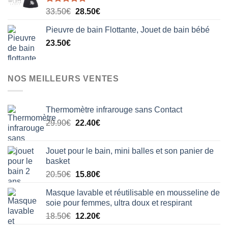
Note
5.00
Le
Le
33.50
€
28.50
€
sur 5
prix
prix
Pieuvre de bain Flottante, Jouet de bain bébé
initial
actuel
23.50
€
était :
est :
33.50€.
28.50€.
NOS MEILLEURS VENTES
Thermomètre infrarouge sans Contact
Le
Le
29.90
€
22.40
€
prix
prix
initial
actuel
Jouet pour le bain, mini balles et son panier de
était :
est :
basket
29.90€.
22.40€.
Le
Le
20.50
€
15.80
€
prix
prix
Masque lavable et réutilisable en mousseline de
initial
actuel
soie pour femmes, ultra doux et respirant
était :
est :
Le
Le
18.50
€
12.20
€
20.50€.
15.80€.
prix
prix