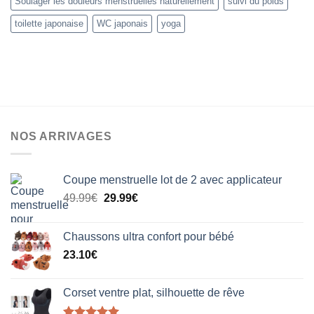
Soulager les douleurs menstruelles naturellement
suivi du poids
toilette japonaise
WC japonais
yoga
NOS ARRIVAGES
Coupe menstruelle lot de 2 avec applicateur
Le
Le
49.99
€
29.99
€
prix
prix
initial
actuel
Chaussons ultra confort pour bébé
était :
est :
23.10
€
49.99€.
29.99€.
Corset ventre plat, silhouette de rêve