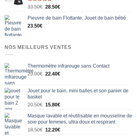
Note
5.00
Le
Le
33.50
€
28.50
€
sur 5
prix
prix
Pieuvre de bain Flottante, Jouet de bain bébé
initial
actuel
23.50
€
était :
est :
33.50€.
28.50€.
NOS MEILLEURS VENTES
Thermomètre infrarouge sans Contact
Le
Le
29.90
€
22.40
€
prix
prix
initial
actuel
Jouet pour le bain, mini balles et son panier de
était :
est :
basket
29.90€.
22.40€.
Le
Le
20.50
€
15.80
€
prix
prix
Masque lavable et réutilisable en mousseline de
initial
actuel
soie pour femmes, ultra doux et respirant
était :
est :
Le
Le
18.50
€
12.20
€
20.50€.
15.80€.
prix
prix