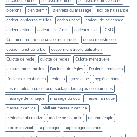
accessoire bébé
accessoires bébé
accessoires nouveau-né
biberons
bien dormir
Bienfaits du massage
box de naissance
cadeau anniversaire filles
cadeau bébé
cadeau de naissance
cadeau enfant
cadeau fille 7 ans
cadeaux filles
CBD
Comment mettre une coupe menstruelle
coupe menstruelle
coupe menstruelle bio
coupe menstruelle utilisation
Culotte de règle
culotte de règles
Culotte menstruelle
culottes menstruelles
Douleurs de règles
Douleurs lombaires
Douleurs menstruelles
enfants
grossesse
hygiène intime
Les remèdes naturels pour soulager les règles douloureuses
massage de la nuque
massage du cou
masser la nuque
masseur cervical
Meilleur masseur cervical
médecine alternative
médecine naturelle
naturothérapie
oreiller cervical
sophrologie
sophrologie bienfaits