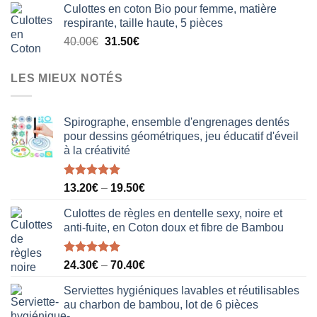
Culottes en coton Bio pour femme, matière
initial
actuel
respirante, taille haute, 5 pièces
était :
est :
Le
Le
40.00
€
31.50
€
18.50€.
12.20€.
prix
prix
initial
actuel
LES MIEUX NOTÉS
était :
est :
40.00€.
31.50€.
Spirographe, ensemble d'engrenages dentés
pour dessins géométriques, jeu éducatif d'éveil
à la créativité
Note
5.00
13.20
€
–
19.50
€
sur 5
Culottes de règles en dentelle sexy, noire et
anti-fuite, en Coton doux et fibre de Bambou
Note
5.00
24.30
€
–
70.40
€
sur 5
Serviettes hygiéniques lavables et réutilisables
au charbon de bambou, lot de 6 pièces