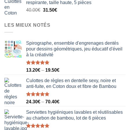
respirante, taille haute, 5 pièces
était :
est :
Le
Le
40.00
€
31.50
€
18.50€.
12.20€.
prix
prix
initial
actuel
LES MIEUX NOTÉS
était :
est :
40.00€.
31.50€.
Spirographe, ensemble d'engrenages dentés
pour dessins géométriques, jeu éducatif d'éveil
à la créativité
Note
5.00
13.20
€
–
19.50
€
sur 5
Culottes de règles en dentelle sexy, noire et
anti-fuite, en Coton doux et fibre de Bambou
Note
5.00
24.30
€
–
70.40
€
sur 5
Serviettes hygiéniques lavables et réutilisables
au charbon de bambou, lot de 6 pièces