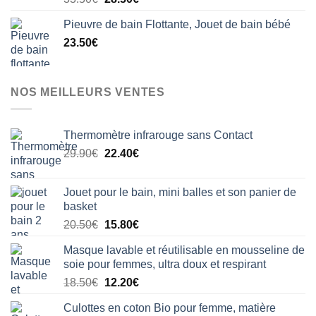
sur 5
prix
prix
Pieuvre de bain Flottante, Jouet de bain bébé
initial
actuel
23.50
€
était :
est :
33.50€.
28.50€.
NOS MEILLEURS VENTES
Thermomètre infrarouge sans Contact
Le
Le
29.90
€
22.40
€
prix
prix
initial
actuel
Jouet pour le bain, mini balles et son panier de
était :
est :
basket
29.90€.
22.40€.
Le
Le
20.50
€
15.80
€
prix
prix
Masque lavable et réutilisable en mousseline de
initial
actuel
soie pour femmes, ultra doux et respirant
était :
est :
Le
Le
18.50
€
12.20
€
20.50€.
15.80€.
prix
prix
Culottes en coton Bio pour femme, matière
initial
actuel