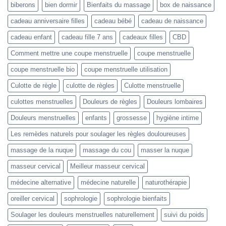
biberons
bien dormir
Bienfaits du massage
box de naissance
cadeau anniversaire filles
cadeau bébé
cadeau de naissance
cadeau enfant
cadeau fille 7 ans
cadeaux filles
CBD
Comment mettre une coupe menstruelle
coupe menstruelle
coupe menstruelle bio
coupe menstruelle utilisation
Culotte de règle
culotte de règles
Culotte menstruelle
culottes menstruelles
Douleurs de règles
Douleurs lombaires
Douleurs menstruelles
enfants
grossesse
hygiène intime
Les remèdes naturels pour soulager les règles douloureuses
massage de la nuque
massage du cou
masser la nuque
masseur cervical
Meilleur masseur cervical
médecine alternative
médecine naturelle
naturothérapie
oreiller cervical
sophrologie
sophrologie bienfaits
Soulager les douleurs menstruelles naturellement
suivi du poids