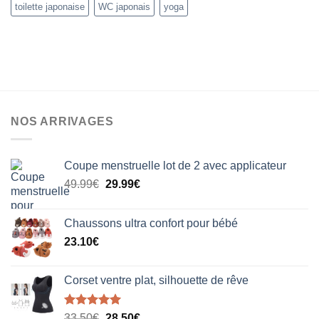
toilette japonaise
WC japonais
yoga
NOS ARRIVAGES
Coupe menstruelle lot de 2 avec applicateur
Le
Le
49.99
€
29.99
€
prix
prix
initial
actuel
Chaussons ultra confort pour bébé
était :
est :
23.10
€
49.99€.
29.99€.
Corset ventre plat, silhouette de rêve
Note
5.00
Le
Le
33.50
€
28.50
€