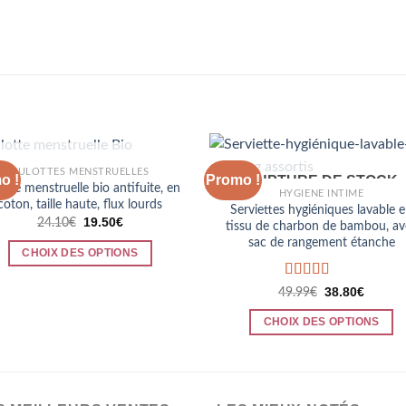
RUPTURE DE STOCK
CULOTTES MENSTRUELLES
o !
Promo !
RUPTURE DE STOCK
otte menstruelle bio antifuite, en
HYGIÈNE INTIME
coton, taille haute, flux lourds
Serviettes hygiéniques lavable 
Le
Le
19.50
€
24.10
€
tissu de charbon de bambou, av
prix
prix
sac de rangement étanche
initial
actuel
CHOIX DES OPTIONS
était :
est :
24.10€.
19.50€.
Ce
Note
5.00
Le
Le
38.80
€
49.99
€
produit
prix
prix
sur 5
initial
actuel
a
CHOIX DES OPTIONS
était :
est :
plusieurs
49.99€.
38.80€.
Ce
variations.
produit
Les
a
options