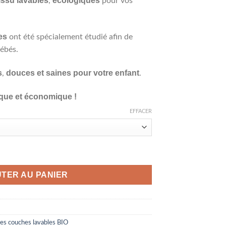
issu lavables
écologiques
,
pour vos
es
ont été spécialement étudié afin de
bébés.
s
douces et saines pour votre enfant
,
.
ique et économique !
EFFACER
io pour bébé, de 0 à 2 ans (3 à 15 kg), Lot de 4
TER AU PANIER
es couches lavables BIO