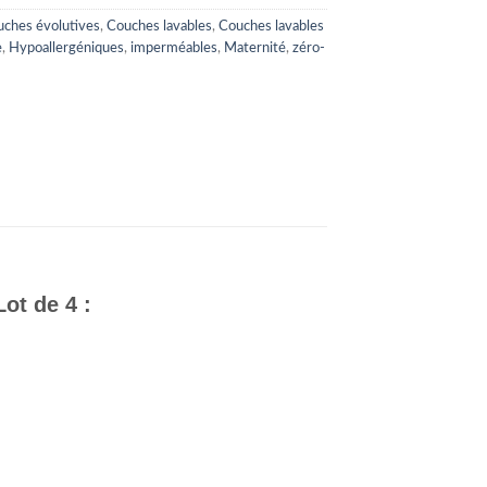
ches évolutives
,
Couches lavables
,
Couches lavables
e
,
Hypoallergéniques
,
imperméables
,
Maternité
,
zéro-
ot de 4 :