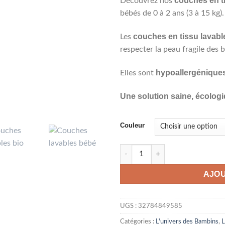
couches en t
Découvrez nos
bébés de 0 à 2 ans (3 à 15 kg).
couches en tissu lavabl
Les
respecter la peau fragile des 
hypoallergénique
Elles sont
Une solution saine, écolog
Couleur
quantité de Couches lavables b
AJOU
UGS :
32784849585
Catégories :
L'univers des Bambins
,
L