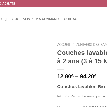
 D'ACHATS
UE
BLOG
SUIVRE MA COMMANDE
CONTACT
ACCUEIL
/
L'UNIVERS DES BA
Couches lavable
à 2 ans (3 à 15 
12.80
–
94.20
€
€
Couches lavables Bio p
Intiméa Protect a aussi pensé