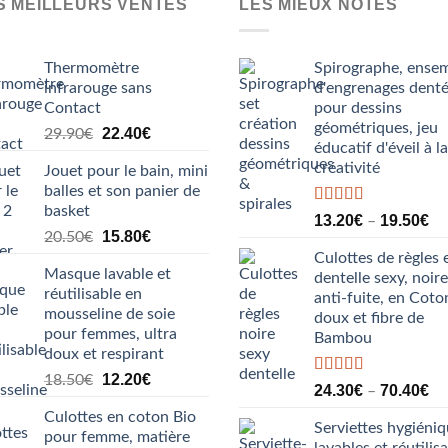
plusieurs
S MEILLEURS VENTES
LES MIEUX NOTÉS
peuvent
variations.
être
Les
choisies
Thermomètre
Spirographe, ense
options
sur
infrarouge sans
d'engrenages dent
peuvent
Contact
pour dessins
la
être
géométriques, jeu
Le
Le
22.40
€
page
29.90
€
choisies
éducatif d'éveil à la
prix
prix
du
sur
créativité
Jouet pour le bain, mini
initial
actuel
produit
la
balles et son panier de
était :
est :
page
basket
29.90€.
22.40€.
Note
5.00
13.20
€
19.50
€
–
du
sur 5
Le
Le
15.80
€
20.50
€
produit
prix
prix
Culottes de règles 
Masque lavable et
initial
actuel
dentelle sexy, noire
réutilisable en
était :
est :
anti-fuite, en Coto
mousseline de soie
doux et fibre de
20.50€.
15.80€.
pour femmes, ultra
Bambou
doux et respirant
Le
Le
12.20
€
18.50
€
Note
5.00
24.30
€
70.40
€
–
prix
prix
sur 5
Culottes en coton Bio
initial
actuel
Serviettes hygiéni
pour femme, matière
était :
est :
lavables et réutilis