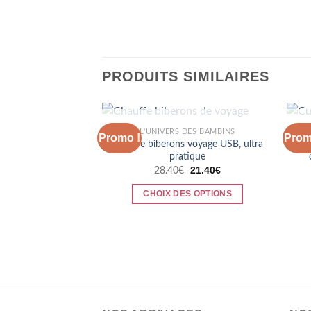
PRODUITS SIMILAIRES
RUPTURE DE STOCK
L'UNIVERS DES BAMBINS
Promo !
Prom
Chauffe biberons voyage USB, ultra
Cul
pratique
Le
Le
21.40
€
28.40
€
prix
prix
initial
actuel
CHOIX DES OPTIONS
était :
est :
28.40€.
21.40€.
Ce
produit
a
plusieurs
variations.
Les
options