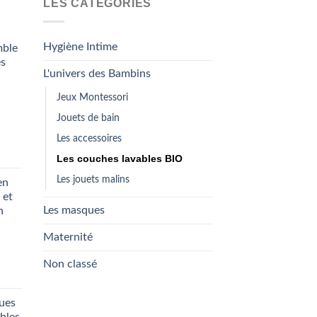
LES CATÉGORIES
L
peuvent
o
être
p
choisies
Hygiène Intime
mble
ê
sur
és
c
L'univers des Bambins
la
s
page
Jeux Montessori
l
du
Jouets de bain
p
produit
d
Les accessoires
p
Les couches lavables BIO
Les jouets malins
en
 et
Les masques
n
Maternité
Non classé
ques
ables