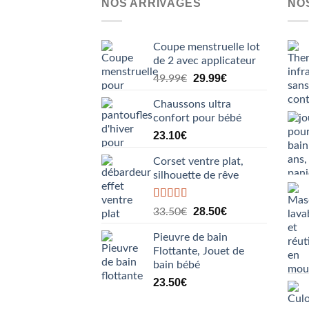
NOS ARRIVAGES
NO
peuvent
être
choisies
Coupe menstruelle lot
sur
de 2 avec applicateur
la
Le
Le
29.99
€
49.99
€
prix
prix
page
Chaussons ultra
initial
actuel
du
confort pour bébé
était :
est :
produit
23.10
€
49.99€.
29.99€.
Corset ventre plat,
silhouette de rêve
Note
5.00
Le
Le
28.50
€
33.50
€
sur 5
prix
prix
Pieuvre de bain
initial
actuel
Flottante, Jouet de
était :
est :
bain bébé
33.50€.
28.50€.
23.50
€