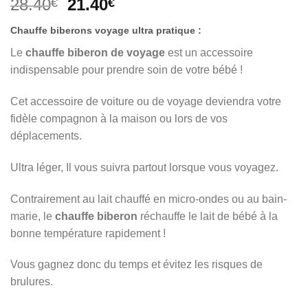
Le
Le
28.40
21.40
€
€
prix
prix
Chauffe biberons voyage ultra pratique :
initial
actuel
était :
est :
Le
chauffe biberon de voyage
est un accessoire
28.40€.
21.40€.
indispensable pour prendre soin de votre bébé !
Cet accessoire de voiture ou de voyage deviendra votre
fidèle compagnon à la maison ou lors de vos
déplacements.
Ultra léger, Il vous suivra partout lorsque vous voyagez.
Contrairement au lait chauffé en micro-ondes ou au bain-
marie, le
chauffe biberon
réchauffe le lait de bébé à la
bonne température rapidement !
Vous gagnez donc du temps et évitez les risques de
brulures.