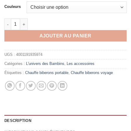
Couleurs
quantité de Chauffe biberons voyage USB, ultra pratique
AJOUTER AU PANIER
UGS :
4001191935974
Catégories :
L'univers des Bambins
,
Les accessoires
Étiquettes :
Chauffe biberons portable
,
Chauffe biberons voyage
DESCRIPTION