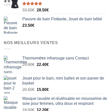
Note
5.00
Le
Le
33.50
€
28.50
€
sur 5
prix
prix
Pieuvre de bain Flottante, Jouet de bain bébé
initial
actuel
23.50
€
était :
est :
33.50€.
28.50€.
NOS MEILLEURS VENTES
Thermomètre infrarouge sans Contact
Le
Le
29.90
€
22.40
€
prix
prix
initial
actuel
Jouet pour le bain, mini balles et son panier de
était :
est :
basket
29.90€.
22.40€.
Le
Le
20.50
€
15.80
€
prix
prix
Masque lavable et réutilisable en mousseline de
initial
actuel
soie pour femmes, ultra doux et respirant
était :
est :
Le
Le
18.50
€
12.20
€
20.50€.
15.80€.