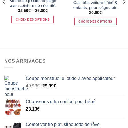
Bouée de piscine et plage
Cale tête voiture bébé &
avec ceinture de sécurité
enfants, pour siège auto
32.50
€
–
35.00
€
20.80
€
CHOIX DES OPTIONS
CHOIX DES OPTIONS
Ce
Ce
produit
produit
a
a
plusieurs
plusieurs
variations.
variations.
Les
Les
NOS ARRIVAGES
options
options
peuvent
peuvent
être
être
Coupe menstruelle lot de 2 avec applicateur
choisies
choisies
Le
Le
49.99
€
29.99
€
sur
sur
prix
prix
la
la
initial
actuel
page
page
Chaussons ultra confort pour bébé
était :
est :
du
du
23.10
€
49.99€.
29.99€.
produit
produit
Corset ventre plat, silhouette de rêve