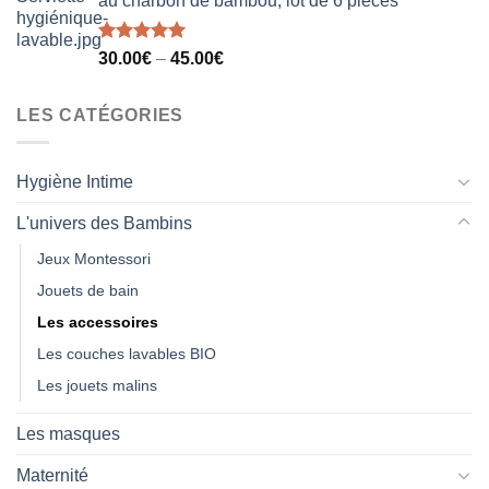
au charbon de bambou, lot de 6 pièces
Note
5.00
30.00
€
–
45.00
€
sur 5
LES CATÉGORIES
Hygiène Intime
L'univers des Bambins
Jeux Montessori
Jouets de bain
Les accessoires
Les couches lavables BIO
Les jouets malins
Les masques
Maternité