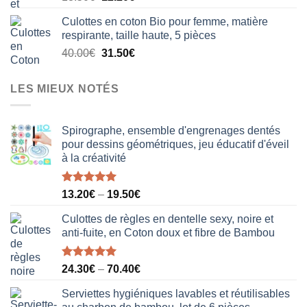
prix
prix
Culottes en coton Bio pour femme, matière
initial
actuel
respirante, taille haute, 5 pièces
était :
est :
Le
Le
40.00
€
31.50
€
18.50€.
12.20€.
prix
prix
initial
actuel
LES MIEUX NOTÉS
était :
est :
40.00€.
31.50€.
Spirographe, ensemble d'engrenages dentés
pour dessins géométriques, jeu éducatif d'éveil
à la créativité
Note
5.00
13.20
€
–
19.50
€
sur 5
Culottes de règles en dentelle sexy, noire et
anti-fuite, en Coton doux et fibre de Bambou
Note
5.00
24.30
€
–
70.40
€
sur 5
Serviettes hygiéniques lavables et réutilisables