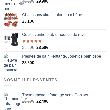
du
Le
Le
49.99
€
29.99
€
produit
prix
prix
initial
actuel
Chaussons ultra confort pour bébé
était :
est :
23.10
€
49.99€.
29.99€.
Corset ventre plat, silhouette de rêve
Note
5.00
Le
Le
33.50
€
28.50
€
sur 5
prix
prix
Pieuvre de bain Flottante, Jouet de bain bébé
initial
actuel
23.50
€
était :
est :
33.50€.
28.50€.
NOS MEILLEURS VENTES
Thermomètre infrarouge sans Contact
Le
Le
29.90
€
22.40
€
prix
prix