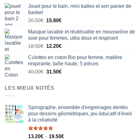
initial
actuel
Jouet pour le bain, mini balles et son panier de
était :
est :
basket
29.90€.
22.40€.
Le
Le
20.50
€
15.80
€
prix
prix
Masque lavable et réutilisable en mousseline de
initial
actuel
soie pour femmes, ultra doux et respirant
était :
est :
Le
Le
18.50
€
12.20
€
20.50€.
15.80€.
prix
prix
Culottes en coton Bio pour femme, matière
initial
actuel
respirante, taille haute, 5 pièces
était :
est :
Le
Le
40.00
€
31.50
€
18.50€.
12.20€.
prix
prix
initial
actuel
LES MIEUX NOTÉS
était :
est :
40.00€.
31.50€.
Spirographe, ensemble d'engrenages dentés
pour dessins géométriques, jeu éducatif d'éveil
à la créativité
Note
5.00
13.20
€
–
19.50
€