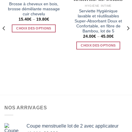
RUPTURE DE STOCK
Brosse à cheveux en bois,
HYGIÈNE INTIME
brosse démêlante massage
Serviette Hygiénique
cuir chevelu
lavable et réutilisables
15.40
€
–
19.80
€
Super-Absorbant Doux et
Confortable, en fibre de
CHOIX DES OPTIONS
Bambou, lot de 5
Ce
24.00
€
–
45.00
€
produit
CHOIX DES OPTIONS
a
Ce
plusieurs
produit
variations.
a
Les
plusieurs
options
variations.
peuvent
Les
être
options
choisies
peuvent
sur
être
la
NOS ARRIVAGES
choisies
page
sur
du
la
produit
Coupe menstruelle lot de 2 avec applicateur
page