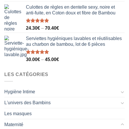
sur 5
Culottes de règles en dentelle sexy, noire et
anti-fuite, en Coton doux et fibre de Bambou
Note
5.00
24.30
€
–
70.40
€
sur 5
Serviettes hygiéniques lavables et réutilisables
au charbon de bambou, lot de 6 pièces
Note
5.00
30.00
€
–
45.00
€
sur 5
LES CATÉGORIES
Hygiène Intime
L'univers des Bambins
Les masques
Maternité