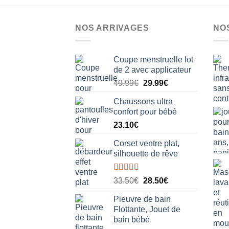
a
plusieurs
NOS ARRIVAGES
NO
variations.
Les
options
Coupe menstruelle lot
peuvent
de 2 avec applicateur
être
Le
Le
49.99
€
29.99
€
choisies
prix
prix
Chaussons ultra
sur
initial
actuel
confort pour bébé
la
était :
est :
23.10
€
49.99€.
29.99€.
page
du
Corset ventre plat,
produit
silhouette de rêve
Note
5.00
Le
Le
33.50
€
28.50
€
sur 5
prix
prix
Pieuvre de bain
initial
actuel
Flottante, Jouet de
était :
est :
bain bébé
33.50€.
28.50€.