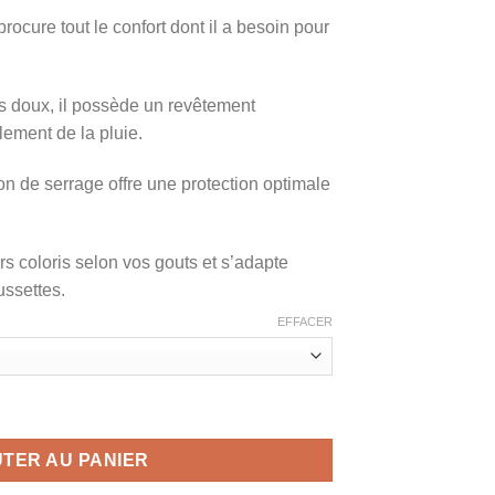
 procure tout le confort dont il a besoin pour
ès doux, il possède un revêtement
ement de la pluie.
on de serrage offre une protection optimale
rs coloris selon vos gouts et s’adapte
ussettes.
EFFACER
ébé pour poussette, chancelière universelle
TER AU PANIER