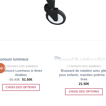
RUPTURE DE STOCK
L'UNIVERS DES BAMBINS
L'UNIVERS DES BAMBINS
o !
Nounours Lumineux à rêves
Brassard de natation avec gile
étoilées
pour enfants, maintien poitrine 
bras
Le
Le
65.40
€
51.50
€
prix
prix
21.50
€
initial
actuel
CHOIX DES OPTIONS
était :
est :
CHOIX DES OPTIONS
65.40€.
51.50€.
Ce
Ce
produit
produit
a