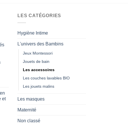
produit
a
a
p
plusieurs
LES CATÉGORIES
v
variations.
L
Les
o
Hygiène Intime
options
p
peuvent
ê
L'univers des Bambins
és
être
c
Jeux Montessori
choisies
s
sur
Jouets de bain
a
l
la
p
Les accessoires
page
d
Les couches lavables BIO
du
p
Les jouets malins
produit
 en
 et
Les masques
Maternité
Non classé