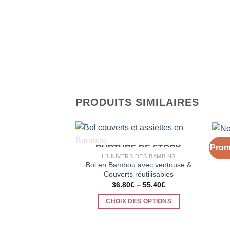
PRODUITS SIMILAIRES
Prom
RUPTURE DE STOCK
L'UNIVERS DES BAMBINS
Bol en Bambou avec ventouse &
Couverts réutilisables
36.80
€
–
55.40
€
CHOIX DES OPTIONS
Ce
produit