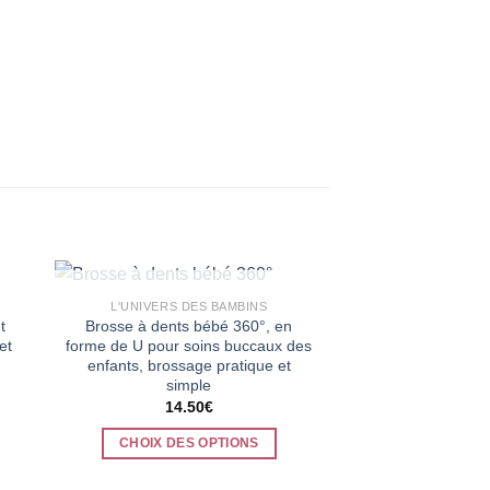
RUPTURE DE STOCK
RUPTURE 
L'UNIVERS DES BAMBINS
L'UNIVERS D
Promo !
t
Brosse à dents bébé 360°, en
Chauffe bibero
et
forme de U pour soins buccaux des
nouveau-né, ultra 
enfants, brossage pratique et
US
simple
28.40
€
14.50
€
i
CHOIX DES
é
CHOIX DES OPTIONS
C
Ce
p