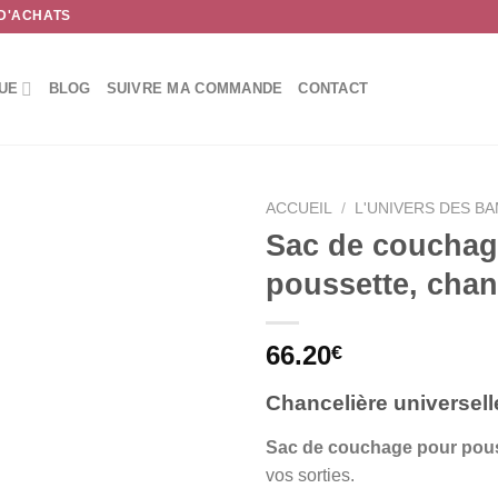
 D'ACHATS
UE
BLOG
SUIVRE MA COMMANDE
CONTACT
ACCUEIL
/
L'UNIVERS DES B
Sac de couchag
poussette, chan
66.20
€
Chancelière universell
Sac de couchage pour pou
vos sorties.