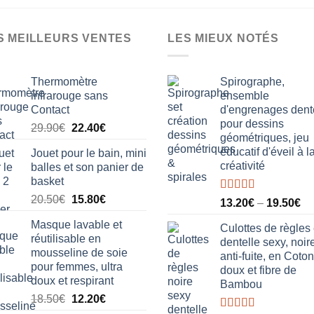
a
plusieurs
plusieurs
variations.
S MEILLEURS VENTES
LES MIEUX NOTÉS
variations.
Les
Les
options
options
peuvent
Thermomètre
Spirographe,
peuvent
être
infrarouge sans
ensemble
être
choisies
Contact
d'engrenages dent
choisies
sur
pour dessins
Le
Le
29.90
€
22.40
€
sur
géométriques, jeu
la
prix
prix
éducatif d'éveil à l
la
Jouet pour le bain, mini
page
initial
actuel
créativité
balles et son panier de
page
était :
est :
du
basket
du
29.90€.
22.40€.
produit
Le
Le
20.50
€
15.80
€
produit
Note
5.00
13.20
€
–
19.50
€
sur 5
prix
prix
Masque lavable et
initial
actuel
Culottes de règles
réutilisable en
dentelle sexy, noire
était :
est :
mousseline de soie
anti-fuite, en Coton
20.50€.
15.80€.
pour femmes, ultra
doux et fibre de
doux et respirant
Bambou
Le
Le
18.50
€
12.20
€
prix
prix