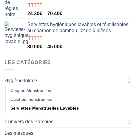
Note
5.00
24.30
€
–
70.40
€
sur 5
Serviettes hygiéniques lavables et réutilisables
au charbon de bambou, lot de 6 pièces
Note
5.00
30.00
€
–
45.00
€
sur 5
LES CATÉGORIES
Hygiène Intime
Coupes Menstruelles
Culottes menstruelles
Serviettes Menstruelles Lavables
L'univers des Bambins
Les masques