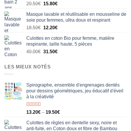
Le
Le
20.50
€
15.80
€
prix
prix
Masque lavable et réutilisable en mousseline de
initial
actuel
soie pour femmes, ultra doux et respirant
était :
est :
Le
Le
18.50
€
12.20
€
20.50€.
15.80€.
prix
prix
Culottes en coton Bio pour femme, matière
initial
actuel
respirante, taille haute, 5 pièces
était :
est :
Le
Le
40.00
€
31.50
€
18.50€.
12.20€.
prix
prix
initial
actuel
LES MIEUX NOTÉS
était :
est :
40.00€.
31.50€.
Spirographe, ensemble d'engrenages dentés
pour dessins géométriques, jeu éducatif d'éveil
à la créativité
Note
5.00
13.20
€
–
19.50
€
sur 5
Culottes de règles en dentelle sexy, noire et
anti-fuite, en Coton doux et fibre de Bambou