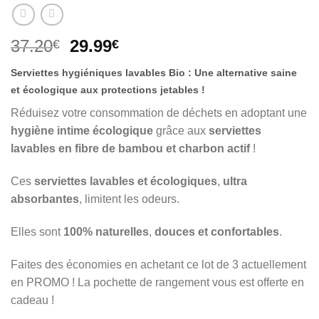
Le
Le
37.20
29.99
€
€
prix
prix
Serviettes hygiéniques lavables Bio : Une alternative saine
initial
actuel
et écologique aux protections jetables !
était :
est :
37.20€.
29.99€.
Réduisez votre consommation de déchets en adoptant une
hygiène intime écologique
grâce aux
serviettes
lavables en fibre de bambou et charbon actif
!
Ces
serviettes lavables et écologiques
,
ultra
absorbantes
, limitent les odeurs.
Elles sont
100% naturelles
,
douces et confortables
.
Faites des économies en achetant ce lot de 3 actuellement
en PROMO ! La pochette de rangement vous est offerte en
cadeau !