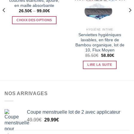
couches étanches, ajouré,
en maille absorbante
26.50
€
–
99.00
€
CHOIX DES OPTIONS
Ce
HYGIÈNE INTIME
produit
Serviettes hygiéniques
a
lavables, en fibre de
Bambou organique, lot de
plusieurs
10, Flux Moyen
variations.
Le
Le
85.50
€
58.80
€
Les
prix
prix
initial
actuel
options
LIRE LA SUITE
était :
est :
85.50€.
58.80€.
peuvent
être
choisies
sur
NOS ARRIVAGES
la
page
du
Coupe menstruelle lot de 2 avec applicateur
produit
Le
Le
49.99
€
29.99
€
prix
prix
initial
actuel