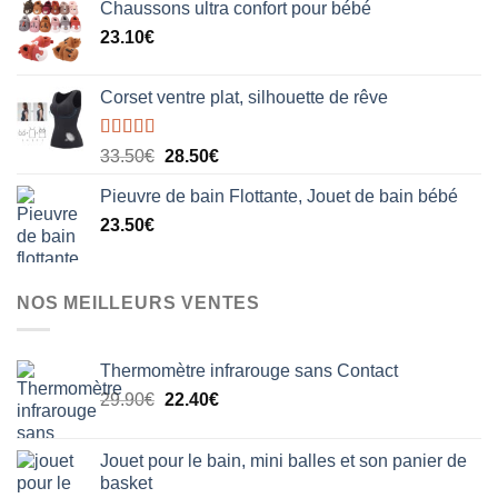
Chaussons ultra confort pour bébé
était :
est :
23.10
€
49.99€.
29.99€.
Corset ventre plat, silhouette de rêve
Note
5.00
Le
Le
33.50
€
28.50
€
sur 5
prix
prix
Pieuvre de bain Flottante, Jouet de bain bébé
initial
actuel
23.50
€
était :
est :
33.50€.
28.50€.
NOS MEILLEURS VENTES
Thermomètre infrarouge sans Contact
Le
Le
29.90
€
22.40
€
prix
prix
initial
actuel
Jouet pour le bain, mini balles et son panier de
était :
est :
basket
29.90€.
22.40€.