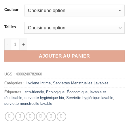
Couleur
Tailles
quantité de Serviettes hygiéniques lavables et réutilisables B
AJOUTER AU PANIER
UGS :
4000240782060
Catégories :
Hygiène Intime
,
Serviettes Menstruelles Lavables
Étiquettes :
eco-friendly
,
Ecologique
,
Économique
,
lavable et
réutilisable
,
serviette hygiénique bio
,
Serviette hygiénique lavable
,
serviette menstruelle lavable