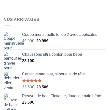
options
options
peuvent
peuvent
être
être
choisies
NOS ARRIVAGES
choisies
sur
sur
la
la
page
Coupe menstruelle lot de 2 avec applicateur
page
du
du
Le
Le
49.99
€
29.99
€
produit
produit
prix
prix
initial
actuel
Chaussons ultra confort pour bébé
était :
est :
23.10
€
49.99€.
29.99€.
Corset ventre plat, silhouette de rêve
Note
5.00
Le
Le
33.50
€
28.50
€
sur 5
prix
prix
Pieuvre de bain Flottante, Jouet de bain bébé
initial
actuel
23.50
€
était :
est :
33.50€.
28.50€.