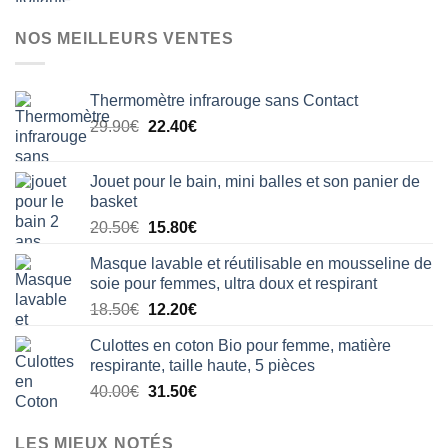
NOS MEILLEURS VENTES
Thermomètre infrarouge sans Contact
Le
Le
29.90
€
22.40
€
prix
prix
initial
actuel
Jouet pour le bain, mini balles et son panier de
était :
est :
basket
29.90€.
22.40€.
Le
Le
20.50
€
15.80
€
prix
prix
Masque lavable et réutilisable en mousseline de
initial
actuel
soie pour femmes, ultra doux et respirant
était :
est :
Le
Le
18.50
€
12.20
€
20.50€.
15.80€.
prix
prix
Culottes en coton Bio pour femme, matière
initial
actuel
respirante, taille haute, 5 pièces
était :
est :
Le
Le
40.00
€
31.50
€
18.50€.
12.20€.
prix
prix
initial
actuel
LES MIEUX NOTÉS