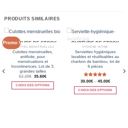
PRODUITS SIMILAIRES
Promo !
RUPTURE DE STOCK
RUPTURE DE STOCK
CULOTTES MENSTRUELLES
HYGIÈNE INTIME
Culottes menstruelles,
Serviettes hygiéniques
antifuite, pour
lavables et réutilisables au
menstruations et
charbon de bambou, lot de
Incontinences, Lot de 3,
6 pièces
grandes tailles
Le
Le
52.20
€
35.60
€
prix
prix
Note
5.00
30.00
€
–
45.00
€
initial
actuel
CHOIX DES OPTIONS
sur 5
était :
est :
CHOIX DES OPTIONS
52.20€.
35.60€.
Ce
Ce
produit
produit
a
a
plusieurs
plusieurs
variations.
variations.
Les
Les