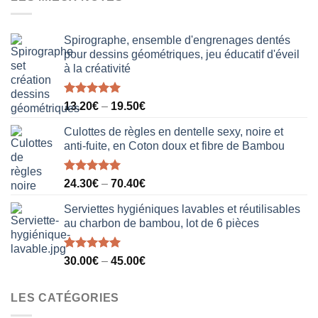
était :
est :
40.00€.
31.50€.
Spirographe, ensemble d'engrenages dentés
pour dessins géométriques, jeu éducatif d'éveil
à la créativité
Note
5.00
13.20
€
–
19.50
€
sur 5
Culottes de règles en dentelle sexy, noire et
anti-fuite, en Coton doux et fibre de Bambou
Note
5.00
24.30
€
–
70.40
€
sur 5
Serviettes hygiéniques lavables et réutilisables
au charbon de bambou, lot de 6 pièces
Note
5.00
30.00
€
–
45.00
€
sur 5
LES CATÉGORIES