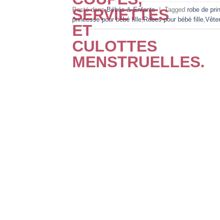
Posté dans
Bébés & Enfants
|
Tagged
robe de pri
princesse pour bébé fille
,
Robes pour bébé fille
,
Vêtem