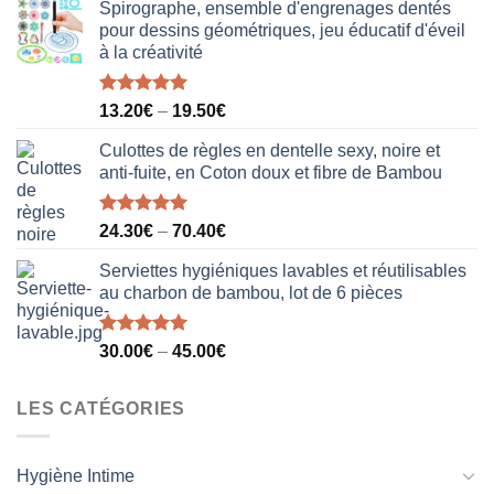
Spirographe, ensemble d'engrenages dentés
pour dessins géométriques, jeu éducatif d'éveil
à la créativité
Note
5.00
13.20
€
–
19.50
€
sur 5
Culottes de règles en dentelle sexy, noire et
anti-fuite, en Coton doux et fibre de Bambou
Note
5.00
24.30
€
–
70.40
€
sur 5
Serviettes hygiéniques lavables et réutilisables
au charbon de bambou, lot de 6 pièces
Note
5.00
30.00
€
–
45.00
€
sur 5
LES CATÉGORIES
Hygiène Intime