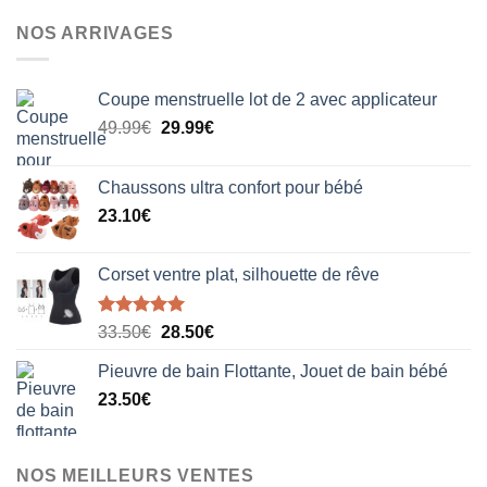
NOS ARRIVAGES
Coupe menstruelle lot de 2 avec applicateur
Le
Le
49.99
€
29.99
€
prix
prix
initial
actuel
Chaussons ultra confort pour bébé
était :
est :
23.10
€
49.99€.
29.99€.
Corset ventre plat, silhouette de rêve
Note
5.00
Le
Le
33.50
€
28.50
€
sur 5
prix
prix
Pieuvre de bain Flottante, Jouet de bain bébé
initial
actuel
23.50
€
était :
est :
33.50€.
28.50€.
NOS MEILLEURS VENTES