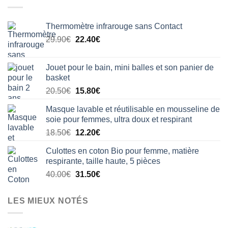
Thermomètre infrarouge sans Contact
Le
Le
29.90
€
22.40
€
prix
prix
initial
actuel
Jouet pour le bain, mini balles et son panier de
était :
est :
basket
29.90€.
22.40€.
Le
Le
20.50
€
15.80
€
prix
prix
Masque lavable et réutilisable en mousseline de
initial
actuel
soie pour femmes, ultra doux et respirant
était :
est :
Le
Le
18.50
€
12.20
€
20.50€.
15.80€.
prix
prix
Culottes en coton Bio pour femme, matière
initial
actuel
respirante, taille haute, 5 pièces
était :
est :
Le
Le
40.00
€
31.50
€
18.50€.
12.20€.
prix
prix
initial
actuel
LES MIEUX NOTÉS
était :
est :
40.00€.
31.50€.