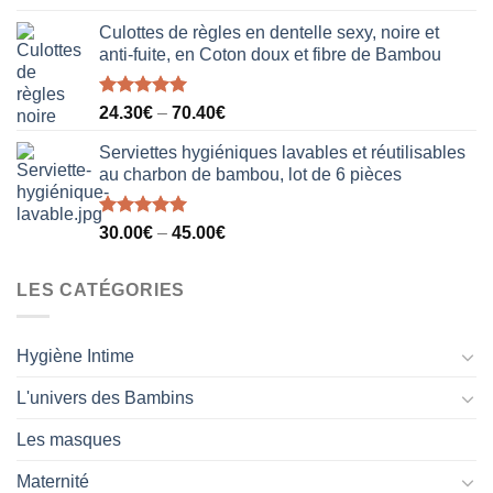
sur 5
Culottes de règles en dentelle sexy, noire et
anti-fuite, en Coton doux et fibre de Bambou
Note
5.00
24.30
€
–
70.40
€
sur 5
Serviettes hygiéniques lavables et réutilisables
au charbon de bambou, lot de 6 pièces
Note
5.00
30.00
€
–
45.00
€
sur 5
LES CATÉGORIES
Hygiène Intime
L'univers des Bambins
Les masques
Maternité