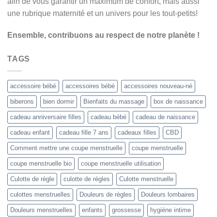
afin de vous garantir un maximum de confort, mais aussi
une rubrique maternité et un univers pour les tout-petits!
Ensemble, contribuons au respect de notre planète !
TAGS
accessoire bébé
accessoires bébé
accessoires nouveau-né
biberons
bien dormir
Bienfaits du massage
box de naissance
cadeau anniversaire filles
cadeau bébé
cadeau de naissance
cadeau enfant
cadeau fille 7 ans
cadeaux filles
CBD
Comment mettre une coupe menstruelle
coupe menstruelle
coupe menstruelle bio
coupe menstruelle utilisation
Culotte de règle
culotte de règles
Culotte menstruelle
culottes menstruelles
Douleurs de règles
Douleurs lombaires
Douleurs menstruelles
enfants
grossesse
hygiène intime