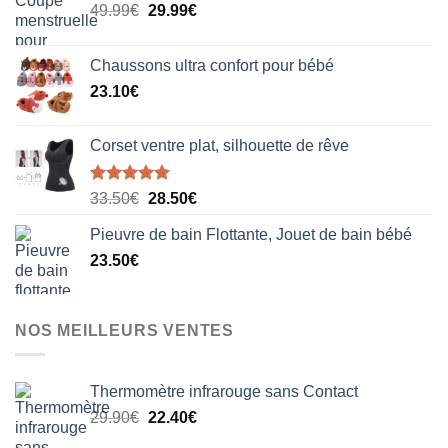
Le
Le
49.99
€
29.99
€
prix
prix
initial
actuel
Chaussons ultra confort pour bébé
était :
est :
23.10
€
49.99€.
29.99€.
Corset ventre plat, silhouette de rêve
Note
5.00
Le
Le
33.50
€
28.50
€
sur 5
prix
prix
Pieuvre de bain Flottante, Jouet de bain bébé
initial
actuel
23.50
€
était :
est :
33.50€.
28.50€.
NOS MEILLEURS VENTES
Thermomètre infrarouge sans Contact
Le
Le
29.90
€
22.40
€
prix
prix