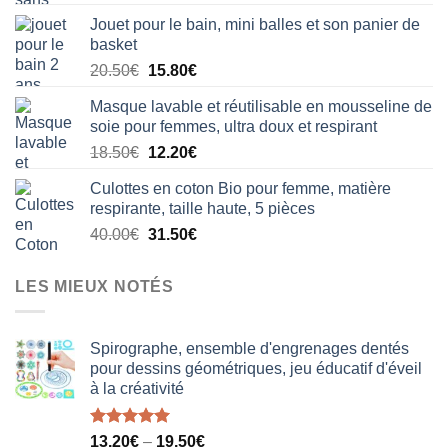
initial
actuel
Jouet pour le bain, mini balles et son panier de
était :
est :
basket
29.90€.
22.40€.
Le
Le
20.50
€
15.80
€
prix
prix
Masque lavable et réutilisable en mousseline de
initial
actuel
soie pour femmes, ultra doux et respirant
était :
est :
Le
Le
18.50
€
12.20
€
20.50€.
15.80€.
prix
prix
Culottes en coton Bio pour femme, matière
initial
actuel
respirante, taille haute, 5 pièces
était :
est :
Le
Le
40.00
€
31.50
€
18.50€.
12.20€.
prix
prix
initial
actuel
LES MIEUX NOTÉS
était :
est :
40.00€.
31.50€.
Spirographe, ensemble d'engrenages dentés
pour dessins géométriques, jeu éducatif d'éveil
à la créativité
Note
5.00
13.20
€
–
19.50
€