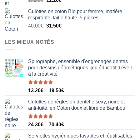
18.50
€
12.20
€
20.50€.
15.80€.
prix
prix
Culottes en coton Bio pour femme, matière
initial
actuel
respirante, taille haute, 5 pièces
était :
est :
Le
Le
40.00
€
31.50
€
18.50€.
12.20€.
prix
prix
initial
actuel
LES MIEUX NOTÉS
était :
est :
40.00€.
31.50€.
Spirographe, ensemble d'engrenages dentés
pour dessins géométriques, jeu éducatif d'éveil
à la créativité
Note
5.00
13.20
€
–
19.50
€
sur 5
Culottes de règles en dentelle sexy, noire et
anti-fuite, en Coton doux et fibre de Bambou
Note
5.00
24.30
€
–
70.40
€
sur 5
Serviettes hygiéniques lavables et réutilisables