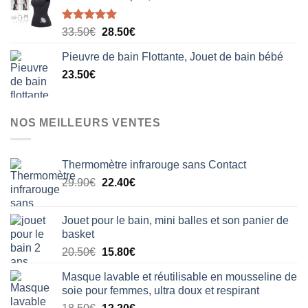
Note
5.00
Le
Le
33.50
€
28.50
€
sur 5
prix
prix
Pieuvre de bain Flottante, Jouet de bain bébé
initial
actuel
23.50
€
était :
est :
33.50€.
28.50€.
NOS MEILLEURS VENTES
Thermomètre infrarouge sans Contact
Le
Le
29.90
€
22.40
€
prix
prix
initial
actuel
Jouet pour le bain, mini balles et son panier de
était :
est :
basket
29.90€.
22.40€.
Le
Le
20.50
€
15.80
€
prix
prix
Masque lavable et réutilisable en mousseline de
initial
actuel
soie pour femmes, ultra doux et respirant
était :
est :
Le
Le