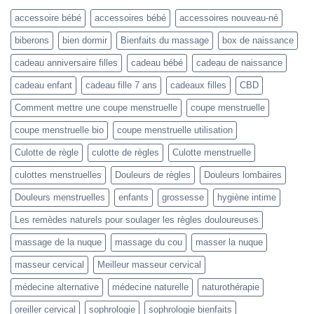
accessoire bébé
accessoires bébé
accessoires nouveau-né
biberons
bien dormir
Bienfaits du massage
box de naissance
cadeau anniversaire filles
cadeau bébé
cadeau de naissance
cadeau enfant
cadeau fille 7 ans
cadeaux filles
CBD
Comment mettre une coupe menstruelle
coupe menstruelle
coupe menstruelle bio
coupe menstruelle utilisation
Culotte de règle
culotte de règles
Culotte menstruelle
culottes menstruelles
Douleurs de règles
Douleurs lombaires
Douleurs menstruelles
enfants
grossesse
hygiène intime
Les remèdes naturels pour soulager les règles douloureuses
massage de la nuque
massage du cou
masser la nuque
masseur cervical
Meilleur masseur cervical
médecine alternative
médecine naturelle
naturothérapie
oreiller cervical
sophrologie
sophrologie bienfaits