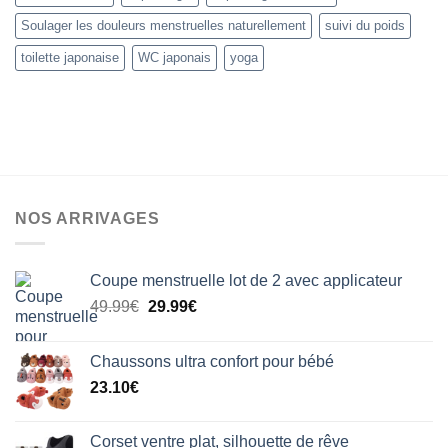
Soulager les douleurs menstruelles naturellement
suivi du poids
toilette japonaise
WC japonais
yoga
NOS ARRIVAGES
Coupe menstruelle lot de 2 avec applicateur
Le
Le
49.99
€
29.99
€
prix
prix
initial
actuel
Chaussons ultra confort pour bébé
était :
est :
23.10
€
49.99€.
29.99€.
Corset ventre plat, silhouette de rêve