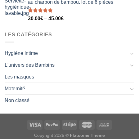
au charbon de bambou, lot de 6 pièces
Note
5.00
30.00
€
–
45.00
€
sur 5
LES CATÉGORIES
Hygiène Intime
L'univers des Bambins
Les masques
Maternité
Non classé
Copyright 2026 ©
Flatsome Theme