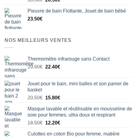
sur 5
prix
prix
Pieuvre de bain Flottante, Jouet de bain bébé
initial
actuel
23.50
€
était :
est :
33.50€.
28.50€.
NOS MEILLEURS VENTES
Thermomètre infrarouge sans Contact
Le
Le
29.90
€
22.40
€
prix
prix
initial
actuel
Jouet pour le bain, mini balles et son panier de
était :
est :
basket
29.90€.
22.40€.
Le
Le
20.50
€
15.80
€
prix
prix
Masque lavable et réutilisable en mousseline de
initial
actuel
soie pour femmes, ultra doux et respirant
était :
est :
Le
Le
18.50
€
12.20
€
20.50€.
15.80€.
prix
prix
Culottes en coton Bio pour femme, matière
initial
actuel