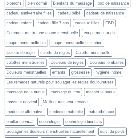
biberons
bien dormir
Bienfaits du massage
box de naissance
cadeau anniversaire filles
cadeau bébé
cadeau de naissance
cadeau enfant
cadeau fille 7 ans
cadeaux filles
CBD
Comment mettre une coupe menstruelle
coupe menstruelle
coupe menstruelle bio
coupe menstruelle utilisation
Culotte de règle
culotte de règles
Culotte menstruelle
culottes menstruelles
Douleurs de règles
Douleurs lombaires
Douleurs menstruelles
enfants
grossesse
hygiène intime
Les remèdes naturels pour soulager les règles douloureuses
massage de la nuque
massage du cou
masser la nuque
masseur cervical
Meilleur masseur cervical
médecine alternative
médecine naturelle
naturothérapie
oreiller cervical
sophrologie
sophrologie bienfaits
Soulager les douleurs menstruelles naturellement
suivi du poids