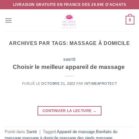
Passer
LIVRAISON GRATUITE EN FRANCE DES 29.99€ D'ACHATS
au
contenu
0
ARCHIVES PAR TAGS:
MASSAGE À DOMICILE
SANTÉ
Choisir le meilleur appareil de massage
PUBLIÉ LE
OCTOBRE 21, 2022
PAR
INTIMEAPROTECT
CONTINUER LA LECTURE
→
Posté dans
Santé
|
Tagged
Appareil de massage
,
Bienfaits du
massage
,
massage à domicile
,
massage des pieds
,
massage