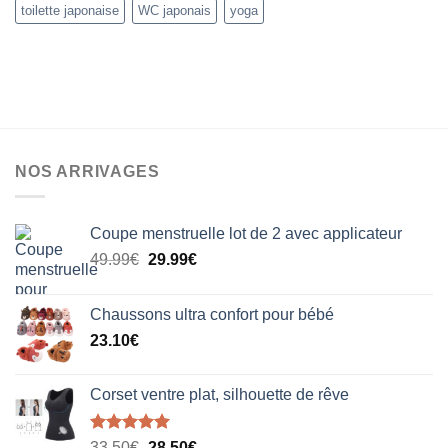
toilette japonaise
WC japonais
yoga
NOS ARRIVAGES
Coupe menstruelle lot de 2 avec applicateur
Le
Le
49.99
€
29.99
€
prix
prix
initial
actuel
Chaussons ultra confort pour bébé
était :
est :
23.10
€
49.99€.
29.99€.
Corset ventre plat, silhouette de rêve
Note
5.00
Le
Le
33.50
€
28.50
€