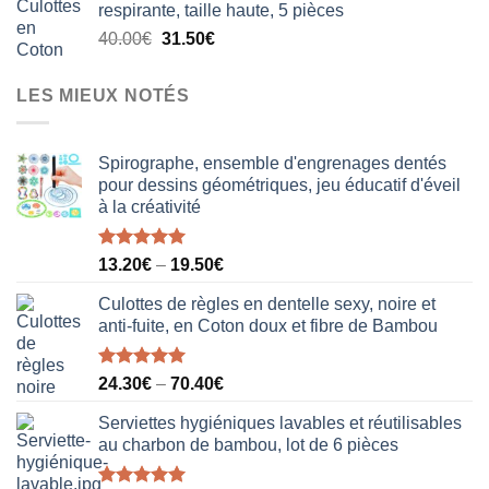
respirante, taille haute, 5 pièces
était :
est :
Le
Le
40.00
€
31.50
€
18.50€.
12.20€.
prix
prix
initial
actuel
LES MIEUX NOTÉS
était :
est :
40.00€.
31.50€.
Spirographe, ensemble d'engrenages dentés
pour dessins géométriques, jeu éducatif d'éveil
à la créativité
Note
5.00
13.20
€
–
19.50
€
sur 5
Culottes de règles en dentelle sexy, noire et
anti-fuite, en Coton doux et fibre de Bambou
Note
5.00
24.30
€
–
70.40
€
sur 5
Serviettes hygiéniques lavables et réutilisables
au charbon de bambou, lot de 6 pièces