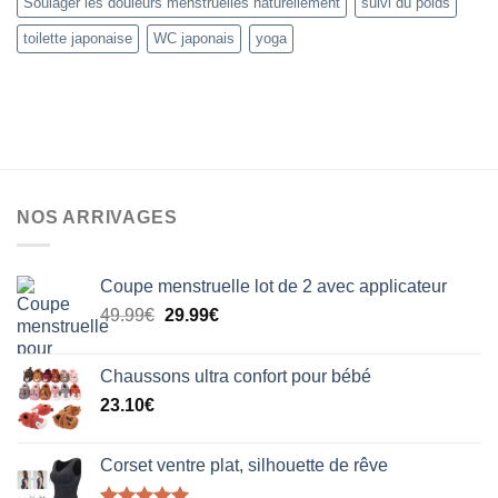
Soulager les douleurs menstruelles naturellement
suivi du poids
toilette japonaise
WC japonais
yoga
NOS ARRIVAGES
Coupe menstruelle lot de 2 avec applicateur
Le
Le
49.99
€
29.99
€
prix
prix
initial
actuel
Chaussons ultra confort pour bébé
était :
est :
23.10
€
49.99€.
29.99€.
Corset ventre plat, silhouette de rêve