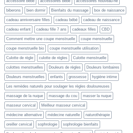
accessoire bébé
accessoires bébé
accessoires nouveau-né
biberons
bien dormir
Bienfaits du massage
box de naissance
cadeau anniversaire filles
cadeau bébé
cadeau de naissance
cadeau enfant
cadeau fille 7 ans
cadeaux filles
CBD
Comment mettre une coupe menstruelle
coupe menstruelle
coupe menstruelle bio
coupe menstruelle utilisation
Culotte de règle
culotte de règles
Culotte menstruelle
culottes menstruelles
Douleurs de règles
Douleurs lombaires
Douleurs menstruelles
enfants
grossesse
hygiène intime
Les remèdes naturels pour soulager les règles douloureuses
massage de la nuque
massage du cou
masser la nuque
masseur cervical
Meilleur masseur cervical
médecine alternative
médecine naturelle
naturothérapie
oreiller cervical
sophrologie
sophrologie bienfaits