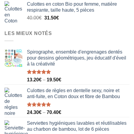
Culottes en coton Bio pour femme, matière
initial
actuel
respirante, taille haute, 5 pièces
était :
est :
Le
Le
40.00
€
31.50
€
18.50€.
12.20€.
prix
prix
initial
actuel
LES MIEUX NOTÉS
était :
est :
40.00€.
31.50€.
Spirographe, ensemble d'engrenages dentés
pour dessins géométriques, jeu éducatif d'éveil
à la créativité
Note
5.00
13.20
€
–
19.50
€
sur 5
Culottes de règles en dentelle sexy, noire et
anti-fuite, en Coton doux et fibre de Bambou
Note
5.00
24.30
€
–
70.40
€
sur 5
Serviettes hygiéniques lavables et réutilisables
au charbon de bambou, lot de 6 pièces