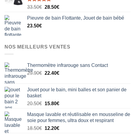
Note
5.00
Le
Le
33.50
€
28.50
€
sur 5
prix
prix
Pieuvre de bain Flottante, Jouet de bain bébé
initial
actuel
23.50
€
était :
est :
33.50€.
28.50€.
NOS MEILLEURS VENTES
Thermomètre infrarouge sans Contact
Le
Le
29.90
€
22.40
€
prix
prix
initial
actuel
Jouet pour le bain, mini balles et son panier de
était :
est :
basket
29.90€.
22.40€.
Le
Le
20.50
€
15.80
€
prix
prix
Masque lavable et réutilisable en mousseline de
initial
actuel
soie pour femmes, ultra doux et respirant
était :
est :
Le
Le
18.50
€
12.20
€
20.50€.
15.80€.
prix
prix