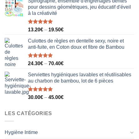
Spirographe, ensemble d'engrenages dentés
pour dessins géométriques, jeu éducatif d'éveil
à la créativité
Note
5.00
13.20
€
–
19.50
€
sur 5
Culottes de règles en dentelle sexy, noire et
anti-fuite, en Coton doux et fibre de Bambou
Note
5.00
24.30
€
–
70.40
€
sur 5
Serviettes hygiéniques lavables et réutilisables
au charbon de bambou, lot de 6 pièces
Note
5.00
30.00
€
–
45.00
€
sur 5
LES CATÉGORIES
Hygiène Intime