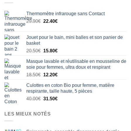
Thermomètre infrarouge sans Contact
Le
Le
29.90
€
22.40
€
prix
prix
initial
actuel
Jouet pour le bain, mini balles et son panier de
était :
est :
basket
29.90€.
22.40€.
Le
Le
20.50
€
15.80
€
prix
prix
Masque lavable et réutilisable en mousseline de
initial
actuel
soie pour femmes, ultra doux et respirant
était :
est :
Le
Le
18.50
€
12.20
€
20.50€.
15.80€.
prix
prix
Culottes en coton Bio pour femme, matière
initial
actuel
respirante, taille haute, 5 pièces
était :
est :
Le
Le
40.00
€
31.50
€
18.50€.
12.20€.
prix
prix
initial
actuel
LES MIEUX NOTÉS
était :
est :
40.00€.
31.50€.