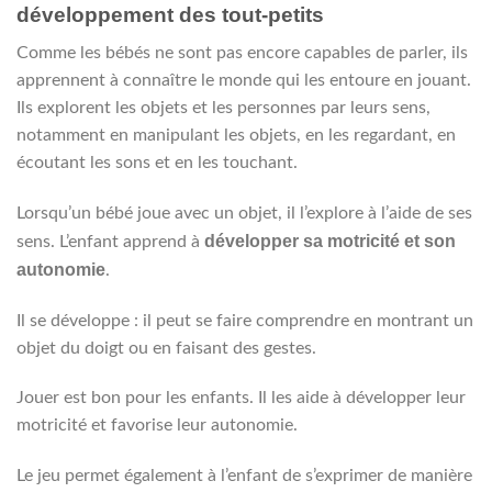
la
développement des tout-petits
plusieurs
variations.
du
page
variations.
Les
produit
du
Comme les bébés ne sont pas encore capables de parler, ils
Les
options
produit
apprennent à connaître le monde qui les entoure en jouant.
options
peuvent
peuvent
Ils explorent les objets et les personnes par leurs sens,
être
être
choisies
notamment en manipulant les objets, en les regardant, en
choisies
sur
écoutant les sons et en les touchant.
sur
la
la
page
Lorsqu’un bébé joue avec un objet, il l’explore à l’aide de ses
page
du
développer sa motricité et son
sens. L’enfant apprend à
du
produit
produit
autonomie
.
Il se développe : il peut se faire comprendre en montrant un
objet du doigt ou en faisant des gestes.
Jouer est bon pour les enfants. Il les aide à développer leur
motricité et favorise leur autonomie.
Le jeu permet également à l’enfant de s’exprimer de manière