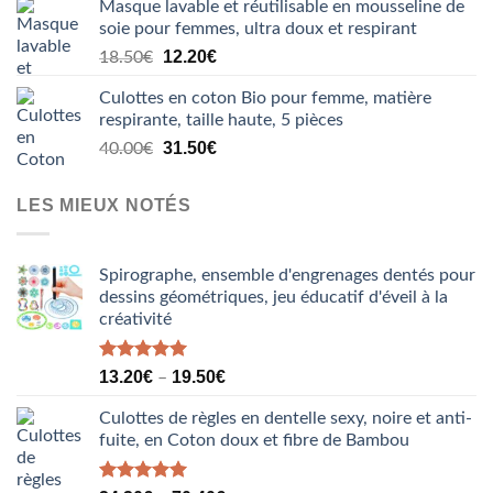
Masque lavable et réutilisable en mousseline de
initial
actuel
soie pour femmes, ultra doux et respirant
était :
est :
Le
Le
20.50€.
12.20
€
15.80€.
18.50
€
prix
prix
Culottes en coton Bio pour femme, matière
initial
actuel
respirante, taille haute, 5 pièces
était :
est :
Le
Le
18.50€.
31.50
€
12.20€.
40.00
€
prix
prix
initial
actuel
LES MIEUX NOTÉS
était :
est :
40.00€.
31.50€.
Spirographe, ensemble d'engrenages dentés pour
dessins géométriques, jeu éducatif d'éveil à la
créativité
Note
5.00
13.20
€
19.50
€
–
sur 5
Culottes de règles en dentelle sexy, noire et anti-
fuite, en Coton doux et fibre de Bambou