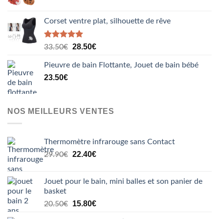
Corset ventre plat, silhouette de rêve
Note
5.00
Le
Le
28.50
€
33.50
€
sur 5
prix
prix
Pieuvre de bain Flottante, Jouet de bain bébé
initial
actuel
était :
est :
23.50
€
33.50€.
28.50€.
NOS MEILLEURS VENTES
Thermomètre infrarouge sans Contact
Le
Le
22.40
€
29.90
€
prix
prix
initial
actuel
Jouet pour le bain, mini balles et son panier de
était :
est :
basket
29.90€.
22.40€.
Le
Le
15.80
€
20.50
€
prix
prix