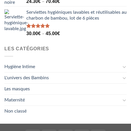
Note
5.00
24.30
€
70.40
€
–
sur 5
Serviettes hygiéniques lavables et réutilisables au
charbon de bambou, lot de 6 pièces
Note
5.00
30.00
€
45.00
€
–
sur 5
LES CATÉGORIES
Hygiène Intime
L'univers des Bambins
Les masques
Maternité
Non classé