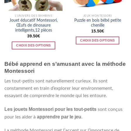
sur
sur
la
la
L'UNIVERS DES BAMBINS
JEUX MONTESSORI
page
page
Jouet éducatif Montessori,
Puzzle en bois bébé petite
du
du
Œufs de dinosaure
chenille
produit
produit
intelligents,12 pièces
15.50
€
39.50
€
CHOIX DES OPTIONS
CHOIX DES OPTIONS
Ce
Ce
produit
produit
a
Bébé apprend en s’amusant avec la méthode
a
plusieurs
Montessori
plusieurs
variations.
variations.
Les
Les tout-petits sont naturellement curieux. Ils sont
Les
options
constamment en train d’explorer leur environnement,
options
peuvent
peuvent
essayant de comprendre le monde qui les entoure.
être
être
choisies
choisies
sur
Les jouets Montessori pour les tout-petits
sont conçus
sur
la
apprendre par le jeu
pour les aider à
.
la
page
page
du
La méthode Montessori met l’accent sur l’importance de