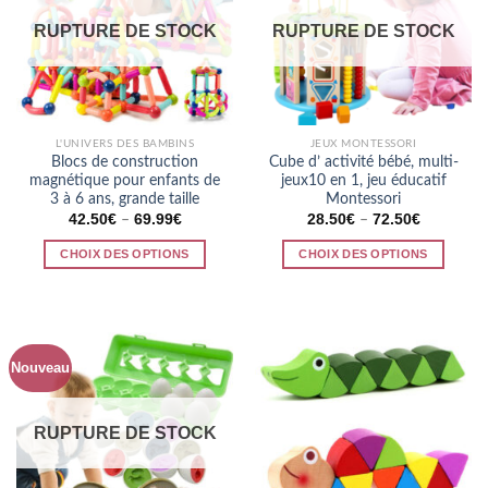
RUPTURE DE STOCK
RUPTURE DE STOCK
L'UNIVERS DES BAMBINS
JEUX MONTESSORI
Blocs de construction
Cube d’ activité bébé, multi-
magnétique pour enfants de
jeux10 en 1, jeu éducatif
3 à 6 ans, grande taille
Montessori
42.50
€
69.99
€
28.50
€
72.50
€
–
–
CHOIX DES OPTIONS
CHOIX DES OPTIONS
Ce
Ce
produit
produit
a
a
plusieurs
plusieurs
Nouveau
variations.
variations.
Les
Les
options
options
RUPTURE DE STOCK
peuvent
peuvent
être
être
choisies
choisies