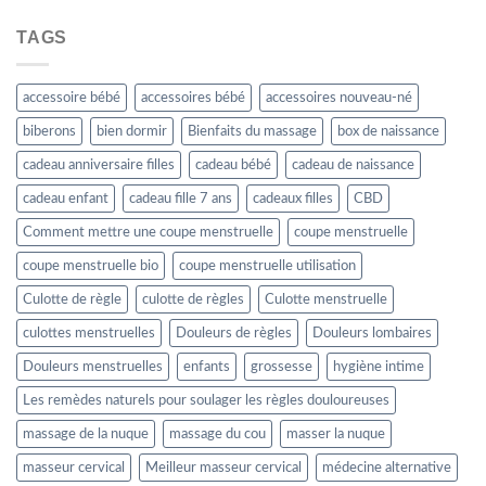
TAGS
accessoire bébé
accessoires bébé
accessoires nouveau-né
biberons
bien dormir
Bienfaits du massage
box de naissance
cadeau anniversaire filles
cadeau bébé
cadeau de naissance
cadeau enfant
cadeau fille 7 ans
cadeaux filles
CBD
Comment mettre une coupe menstruelle
coupe menstruelle
coupe menstruelle bio
coupe menstruelle utilisation
Culotte de règle
culotte de règles
Culotte menstruelle
culottes menstruelles
Douleurs de règles
Douleurs lombaires
Douleurs menstruelles
enfants
grossesse
hygiène intime
Les remèdes naturels pour soulager les règles douloureuses
massage de la nuque
massage du cou
masser la nuque
masseur cervical
Meilleur masseur cervical
médecine alternative