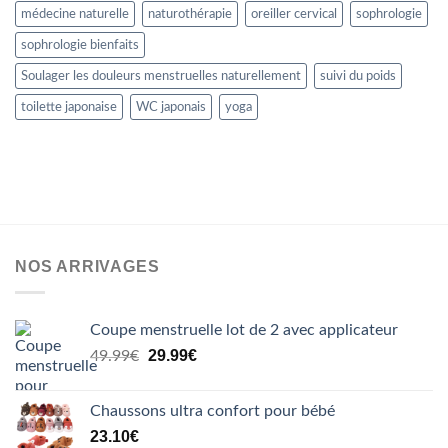
médecine naturelle
naturothérapie
oreiller cervical
sophrologie
sophrologie bienfaits
Soulager les douleurs menstruelles naturellement
suivi du poids
toilette japonaise
WC japonais
yoga
NOS ARRIVAGES
Coupe menstruelle lot de 2 avec applicateur
Le
Le
29.99
€
49.99
€
prix
prix
initial
actuel
Chaussons ultra confort pour bébé
était :
est :
23.10
€
49.99€.
29.99€.