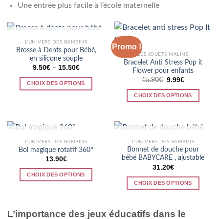
Une entrée plus facile à l’école maternelle
RUPTURE DE STOCK
L'UNIVERS DES BAMBINS
Promo !
Brosse à Dents pour Bébé,
LES JOUETS MALINS
en silicone souple
Bracelet Anti Stress Pop it
9.50
€
15.50
€
–
Flower pour enfants
Le
Le
9.99
€
15.90
€
CHOIX DES OPTIONS
prix
prix
initial
actuel
Ce
CHOIX DES OPTIONS
était :
est :
15.90€.
9.99€.
produit
Ce
a
produit
plusieurs
a
variations.
plusieurs
RUPTURE DE STOCK
RUPTURE DE STOCK
L'UNIVERS DES BAMBINS
L'UNIVERS DES BAMBINS
Les
variations.
Bonnet de douche pour
Bol magique rotatif 360°
options
Les
bébé BABYCARE , ajustable
13.90
€
peuvent
31.20
€
options
CHOIX DES OPTIONS
être
peuvent
CHOIX DES OPTIONS
Ce
choisies
être
Ce
produit
sur
choisies
produit
a
la
sur
L’importance des jeux éducatifs dans le
a
plusieurs
page