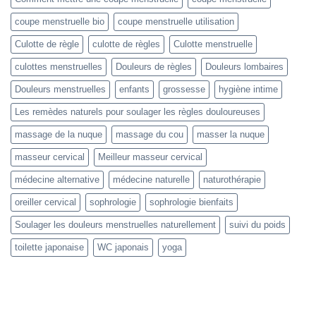
coupe menstruelle bio
coupe menstruelle utilisation
Culotte de règle
culotte de règles
Culotte menstruelle
culottes menstruelles
Douleurs de règles
Douleurs lombaires
Douleurs menstruelles
enfants
grossesse
hygiène intime
Les remèdes naturels pour soulager les règles douloureuses
massage de la nuque
massage du cou
masser la nuque
masseur cervical
Meilleur masseur cervical
médecine alternative
médecine naturelle
naturothérapie
oreiller cervical
sophrologie
sophrologie bienfaits
Soulager les douleurs menstruelles naturellement
suivi du poids
toilette japonaise
WC japonais
yoga