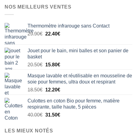
NOS MEILLEURS VENTES
Thermomètre infrarouge sans Contact
Le
Le
29.90
€
22.40
€
prix
prix
initial
actuel
Jouet pour le bain, mini balles et son panier de
était :
est :
basket
29.90€.
22.40€.
Le
Le
20.50
€
15.80
€
prix
prix
Masque lavable et réutilisable en mousseline de
initial
actuel
soie pour femmes, ultra doux et respirant
était :
est :
Le
Le
18.50
€
12.20
€
20.50€.
15.80€.
prix
prix
Culottes en coton Bio pour femme, matière
initial
actuel
respirante, taille haute, 5 pièces
était :
est :
Le
Le
40.00
€
31.50
€
18.50€.
12.20€.
prix
prix
initial
actuel
LES MIEUX NOTÉS
était :
est :