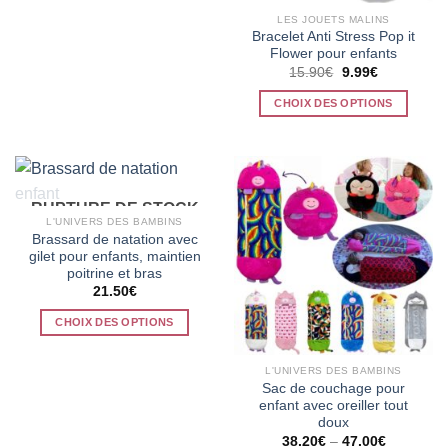
produit
LES JOUETS MALINS
a
Bracelet Anti Stress Pop it
Flower pour enfants
plusieurs
Le
Le
15.90
€
9.99
€
variations.
prix
prix
initial
actuel
Les
CHOIX DES OPTIONS
était :
est :
options
15.90€.
9.99€.
Ce
peuvent
produit
être
a
choisies
plusieurs
sur
RUPTURE DE STOCK
variations.
L'UNIVERS DES BAMBINS
la
Les
Brassard de natation avec
page
options
gilet pour enfants, maintien
du
poitrine et bras
peuvent
produit
21.50
€
être
choisies
CHOIX DES OPTIONS
sur
Ce
la
produit
L'UNIVERS DES BAMBINS
page
a
Sac de couchage pour
du
enfant avec oreiller tout
plusieurs
produit
doux
variations.
38.20
€
–
47.00
€