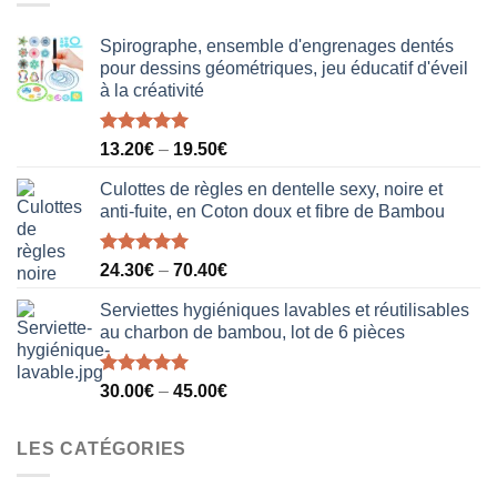
40.00€.
31.50€.
Spirographe, ensemble d'engrenages dentés
pour dessins géométriques, jeu éducatif d'éveil
à la créativité
Note
5.00
13.20
€
–
19.50
€
sur 5
Culottes de règles en dentelle sexy, noire et
anti-fuite, en Coton doux et fibre de Bambou
Note
5.00
24.30
€
–
70.40
€
sur 5
Serviettes hygiéniques lavables et réutilisables
au charbon de bambou, lot de 6 pièces
Note
5.00
30.00
€
–
45.00
€
sur 5
LES CATÉGORIES