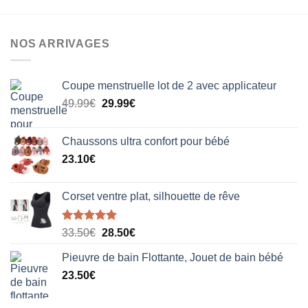
NOS ARRIVAGES
Coupe menstruelle lot de 2 avec applicateur
Le
Le
49.99
€
29.99
€
prix
prix
initial
actuel
Chaussons ultra confort pour bébé
était :
est :
23.10
€
49.99€.
29.99€.
Corset ventre plat, silhouette de rêve
Note
5.00
Le
Le
33.50
€
28.50
€
sur 5
prix
prix
Pieuvre de bain Flottante, Jouet de bain bébé
initial
actuel
23.50
€
était :
est :
33.50€.
28.50€.