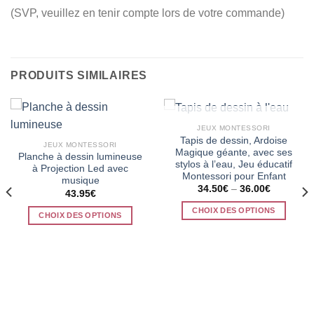
(SVP, veuillez en tenir compte lors de votre commande)
PRODUITS SIMILAIRES
RUPTURE DE STOCK
JEUX MONTESSORI
Tapis de dessin, Ardoise
JEUX MONTESSORI
Magique géante, avec ses
Planche à dessin lumineuse
stylos à l’eau, Jeu éducatif
à Projection Led avec
Montessori pour Enfant
musique
34.50
€
–
36.00
€
43.95
€
CHOIX DES OPTIONS
CHOIX DES OPTIONS
Ce
Ce
produit
produit
a
a
plusieurs
plusieurs
variations.
variations.
Les
Les