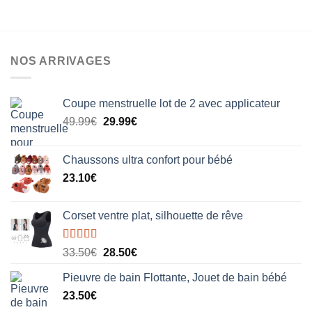
options
options
peuvent
peuvent
être
être
choisies
choisies
sur
NOS ARRIVAGES
sur
la
la
page
page
Coupe menstruelle lot de 2 avec applicateur
du
du
produit
Le
Le
49.99
€
29.99
€
produit
prix
prix
initial
actuel
Chaussons ultra confort pour bébé
était :
est :
23.10
€
49.99€.
29.99€.
Corset ventre plat, silhouette de rêve
Note
5.00
Le
Le
33.50
€
28.50
€
sur 5
prix
prix
Pieuvre de bain Flottante, Jouet de bain bébé
initial
actuel
23.50
€
était :
est :
33.50€.
28.50€.