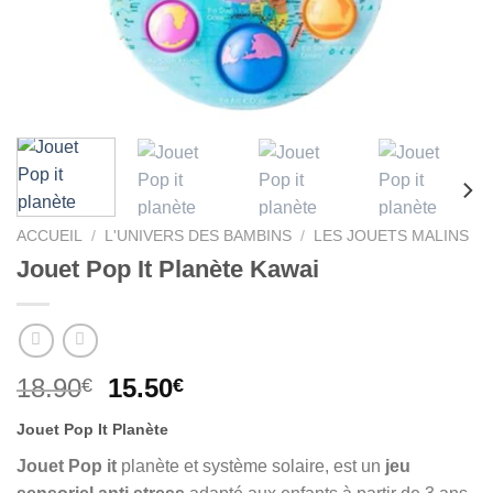
ACCUEIL
/
L'UNIVERS DES BAMBINS
/
LES JOUETS MALINS
Jouet Pop It Planète Kawai
Le
Le
18.90
15.50
€
€
prix
prix
Jouet Pop It Planète
initial
actuel
était :
est :
Jouet Pop it
planète et système solaire, est un
jeu
18.90€.
15.50€.