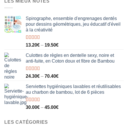
LES MIEUX NOTÉS
était :
est :
40.00€.
31.50€.
Spirographe, ensemble d'engrenages dentés
pour dessins géométriques, jeu éducatif d'éveil
à la créativité
Note
5.00
13.20
€
–
19.50
€
sur 5
Culottes de règles en dentelle sexy, noire et
anti-fuite, en Coton doux et fibre de Bambou
Note
5.00
24.30
€
–
70.40
€
sur 5
Serviettes hygiéniques lavables et réutilisables
au charbon de bambou, lot de 6 pièces
Note
5.00
30.00
€
–
45.00
€
sur 5
LES CATÉGORIES