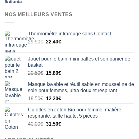
NOS MEILLEURS VENTES
Thermomètre infrarouge sans Contact
Le
Le
29.90
€
22.40
€
prix
prix
initial
actuel
Jouet pour le bain, mini balles et son panier de
était :
est :
basket
29.90€.
22.40€.
Le
Le
20.50
€
15.80
€
prix
prix
Masque lavable et réutilisable en mousseline de
initial
actuel
soie pour femmes, ultra doux et respirant
était :
est :
Le
Le
18.50
€
12.20
€
20.50€.
15.80€.
prix
prix
Culottes en coton Bio pour femme, matière
initial
actuel
respirante, taille haute, 5 pièces
était :
est :
Le
Le
40.00
€
31.50
€
18.50€.
12.20€.
prix
prix
initial
actuel