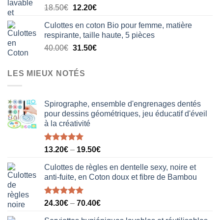
Le
Le
18.50
€
12.20
€
20.50€.
15.80€.
prix
prix
Culottes en coton Bio pour femme, matière
initial
actuel
respirante, taille haute, 5 pièces
était :
est :
Le
Le
40.00
€
31.50
€
18.50€.
12.20€.
prix
prix
initial
actuel
LES MIEUX NOTÉS
était :
est :
40.00€.
31.50€.
Spirographe, ensemble d'engrenages dentés
pour dessins géométriques, jeu éducatif d'éveil
à la créativité
Note
5.00
13.20
€
–
19.50
€
sur 5
Culottes de règles en dentelle sexy, noire et
anti-fuite, en Coton doux et fibre de Bambou
Note
5.00
24.30
€
–
70.40
€
sur 5