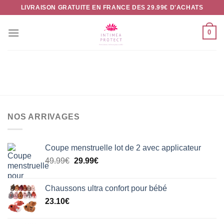
Passer
LIVRAISON GRATUITE EN FRANCE DES 29.99€ D'ACHATS
au
contenu
0
NOS ARRIVAGES
Coupe menstruelle lot de 2 avec applicateur
Le
Le
49.99
€
29.99
€
prix
prix
initial
actuel
Chaussons ultra confort pour bébé
était :
est :
23.10
€
49.99€.
29.99€.