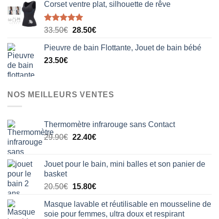
Corset ventre plat, silhouette de rêve
Note
5.00
Le
Le
33.50
€
28.50
€
sur 5
prix
prix
Pieuvre de bain Flottante, Jouet de bain bébé
initial
actuel
23.50
€
était :
est :
33.50€.
28.50€.
NOS MEILLEURS VENTES
Thermomètre infrarouge sans Contact
Le
Le
29.90
€
22.40
€
prix
prix
initial
actuel
Jouet pour le bain, mini balles et son panier de
était :
est :
basket
29.90€.
22.40€.
Le
Le
20.50
€
15.80
€
prix
prix
Masque lavable et réutilisable en mousseline de
initial
actuel
soie pour femmes, ultra doux et respirant
était :
est :