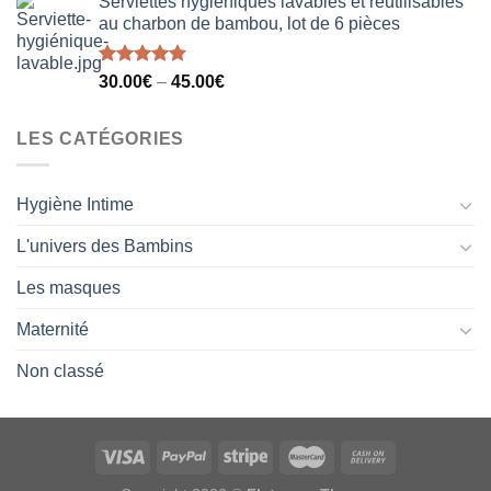
Serviettes hygiéniques lavables et réutilisables
au charbon de bambou, lot de 6 pièces
Note
5.00
30.00
€
–
45.00
€
sur 5
LES CATÉGORIES
Hygiène Intime
L'univers des Bambins
Les masques
Maternité
Non classé