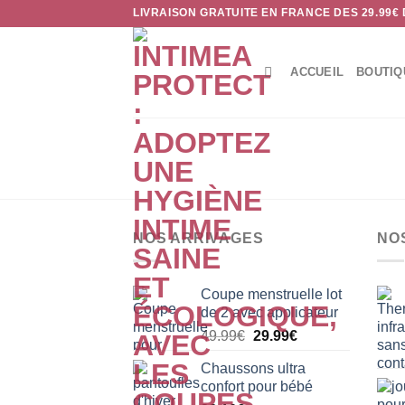
Passer
LIVRAISON GRATUITE EN FRANCE DES 29.99€
au
contenu
ACCUEIL
BOUTIQ
NOS ARRIVAGES
NO
Coupe menstruelle lot
de 2 avec applicateur
Le
Le
49.99
€
29.99
€
prix
prix
Chaussons ultra
initial
actuel
confort pour bébé
était :
est :