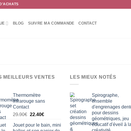
 D'ACHATS
UE
BLOG
SUIVRE MA COMMANDE
CONTACT
S MEILLEURS VENTES
LES MIEUX NOTÉS
Thermomètre
Spirographe,
infrarouge sans
ensemble
Contact
d'engrenages dent
pour dessins
Le
Le
29.90
€
22.40
€
géométriques, jeu
prix
prix
éducatif d'éveil à l
Jouet pour le bain, mini
initial
actuel
créativité
balles et son panier de