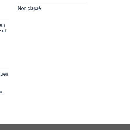
Non classé
 en
 et
ques
u,