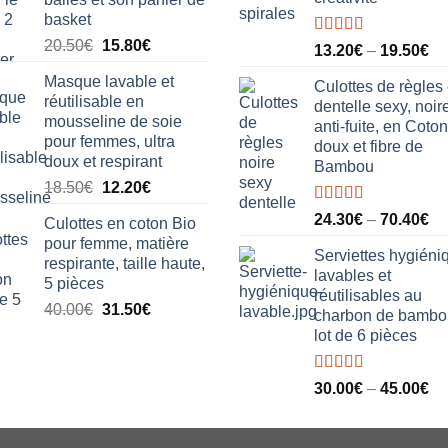
était :
est :
basket
29.90€.
22.40€.
Le
Le
20.50
€
15.80
€
Note
5.00
13.20
€
–
19.50
€
sur 5
prix
prix
Masque lavable et
initial
actuel
Culottes de règles
réutilisable en
dentelle sexy, noire
était :
est :
mousseline de soie
anti-fuite, en Coton
20.50€.
15.80€.
pour femmes, ultra
doux et fibre de
doux et respirant
Bambou
Le
Le
18.50
€
12.20
€
prix
prix
Note
5.00
24.30
€
–
70.40
€
Culottes en coton Bio
initial
actuel
sur 5
pour femme, matière
était :
est :
Serviettes hygiéni
respirante, taille haute,
18.50€.
12.20€.
lavables et
5 pièces
réutilisables au
Le
Le
40.00
€
31.50
€
charbon de bambo
prix
prix
lot de 6 pièces
initial
actuel
était :
est :
Note
5.00
30.00
€
–
45.00
€
40.00€.
31.50€.
sur 5