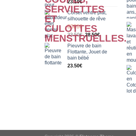
23.10
€
49.99€.
29.99€.
Corset ventre plat,
silhouette de rêve
Note
5.00
Le
Le
33.50
€
28.50
€
sur 5
prix
prix
Pieuvre de bain
initial
actuel
Flottante, Jouet de
était :
est :
bain bébé
33.50€.
28.50€.
23.50
€