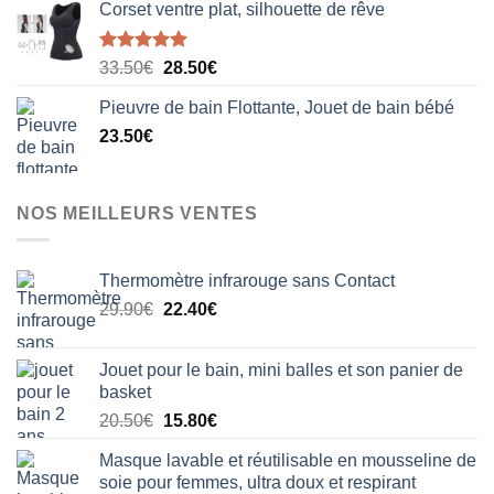
Corset ventre plat, silhouette de rêve
Note
5.00
Le
Le
33.50
€
28.50
€
sur 5
prix
prix
Pieuvre de bain Flottante, Jouet de bain bébé
initial
actuel
23.50
€
était :
est :
33.50€.
28.50€.
NOS MEILLEURS VENTES
Thermomètre infrarouge sans Contact
Le
Le
29.90
€
22.40
€
prix
prix
initial
actuel
Jouet pour le bain, mini balles et son panier de
était :
est :
basket
29.90€.
22.40€.
Le
Le
20.50
€
15.80
€
prix
prix
Masque lavable et réutilisable en mousseline de
initial
actuel
soie pour femmes, ultra doux et respirant
était :
est :