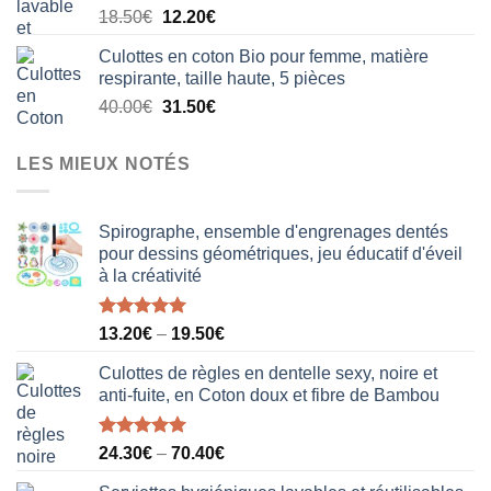
Le
Le
18.50
€
12.20
€
20.50€.
15.80€.
prix
prix
Culottes en coton Bio pour femme, matière
initial
actuel
respirante, taille haute, 5 pièces
était :
est :
Le
Le
40.00
€
31.50
€
18.50€.
12.20€.
prix
prix
initial
actuel
LES MIEUX NOTÉS
était :
est :
40.00€.
31.50€.
Spirographe, ensemble d'engrenages dentés
pour dessins géométriques, jeu éducatif d'éveil
à la créativité
Note
5.00
13.20
€
–
19.50
€
sur 5
Culottes de règles en dentelle sexy, noire et
anti-fuite, en Coton doux et fibre de Bambou
Note
5.00
24.30
€
–
70.40
€
sur 5