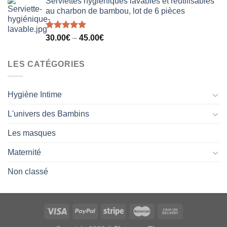
Serviettes hygiéniques lavables et réutilisables
au charbon de bambou, lot de 6 pièces
Note
5.00
30.00
€
–
45.00
€
sur 5
LES CATÉGORIES
Hygiène Intime
L'univers des Bambins
Les masques
Maternité
Non classé