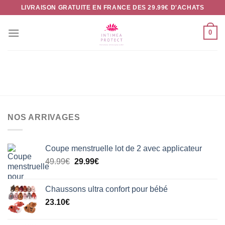
Passer
LIVRAISON GRATUITE EN FRANCE DES 29.99€ D'ACHATS
au
contenu
0
NOS ARRIVAGES
Coupe menstruelle lot de 2 avec applicateur
Le
Le
49.99
€
29.99
€
prix
prix
initial
actuel
Chaussons ultra confort pour bébé
était :
est :
23.10
€
49.99€.
29.99€.