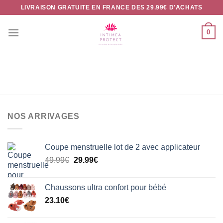
Passer
LIVRAISON GRATUITE EN FRANCE DES 29.99€ D'ACHATS
au
contenu
0
NOS ARRIVAGES
Coupe menstruelle lot de 2 avec applicateur
Le
Le
49.99
€
29.99
€
prix
prix
initial
actuel
Chaussons ultra confort pour bébé
était :
est :
23.10
€
49.99€.
29.99€.