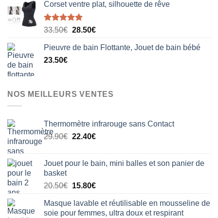
Corset ventre plat, silhouette de rêve
Note
5.00
Le
Le
33.50
€
28.50
€
sur 5
prix
prix
Pieuvre de bain Flottante, Jouet de bain bébé
initial
actuel
23.50
€
était :
est :
33.50€.
28.50€.
NOS MEILLEURS VENTES
Thermomètre infrarouge sans Contact
Le
Le
29.90
€
22.40
€
prix
prix
initial
actuel
Jouet pour le bain, mini balles et son panier de
était :
est :
basket
29.90€.
22.40€.
Le
Le
20.50
€
15.80
€
prix
prix
Masque lavable et réutilisable en mousseline de
initial
actuel
soie pour femmes, ultra doux et respirant
était :
est :