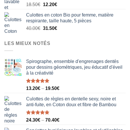
Le
Le
18.50
€
12.20
€
20.50€.
15.80€.
prix
prix
Culottes en coton Bio pour femme, matière
initial
actuel
respirante, taille haute, 5 pièces
était :
est :
Le
Le
40.00
€
31.50
€
18.50€.
12.20€.
prix
prix
initial
actuel
LES MIEUX NOTÉS
était :
est :
40.00€.
31.50€.
Spirographe, ensemble d'engrenages dentés
pour dessins géométriques, jeu éducatif d'éveil
à la créativité
Note
5.00
13.20
€
–
19.50
€
sur 5
Culottes de règles en dentelle sexy, noire et
anti-fuite, en Coton doux et fibre de Bambou
Note
5.00
24.30
€
–
70.40
€
sur 5