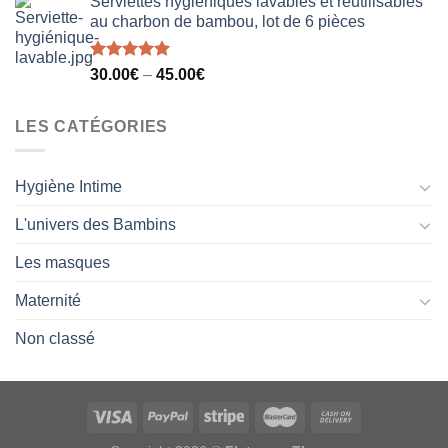
Serviettes hygiéniques lavables et réutilisables
au charbon de bambou, lot de 6 pièces
Note
5.00
30.00
€
–
45.00
€
sur 5
LES CATÉGORIES
Hygiène Intime
L'univers des Bambins
Les masques
Maternité
Non classé