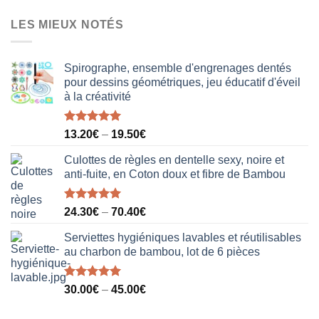
prix
prix
initial
actuel
LES MIEUX NOTÉS
était :
est :
40.00€.
31.50€.
Spirographe, ensemble d'engrenages dentés
pour dessins géométriques, jeu éducatif d'éveil
à la créativité
Note
5.00
13.20
€
–
19.50
€
sur 5
Culottes de règles en dentelle sexy, noire et
anti-fuite, en Coton doux et fibre de Bambou
Note
5.00
24.30
€
–
70.40
€
sur 5
Serviettes hygiéniques lavables et réutilisables
au charbon de bambou, lot de 6 pièces
Note
5.00
30.00
€
–
45.00
€
sur 5