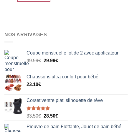
89.50€.
75.20€.
NOS ARRIVAGES
Coupe menstruelle lot de 2 avec applicateur
Le
Le
49.99
€
29.99
€
prix
prix
initial
actuel
Chaussons ultra confort pour bébé
était :
est :
23.10
€
49.99€.
29.99€.
Corset ventre plat, silhouette de rêve
Note
5.00
Le
Le
33.50
€
28.50
€
sur 5
prix
prix
Pieuvre de bain Flottante, Jouet de bain bébé
initial
actuel