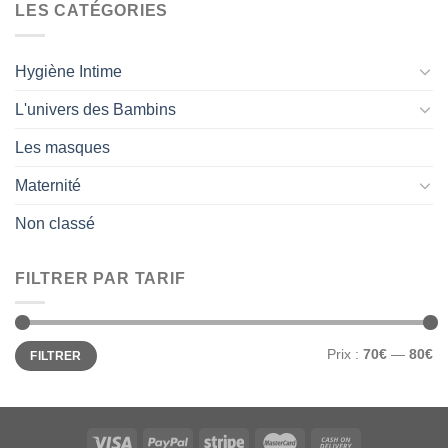
LES CATÉGORIES
Hygiène Intime
L'univers des Bambins
Les masques
Maternité
Non classé
FILTRER PAR TARIF
Prix
Prix
Prix :
70€
—
80€
FILTRER
min
max