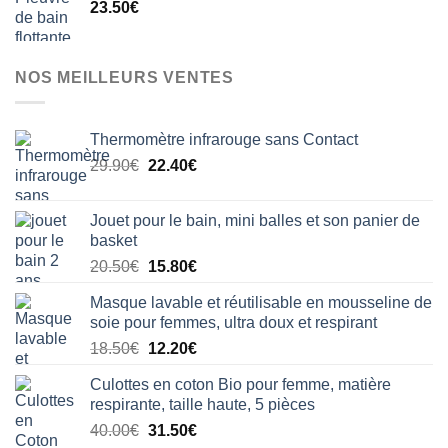
23.50
€
était :
est :
33.50€.
28.50€.
NOS MEILLEURS VENTES
Thermomètre infrarouge sans Contact
Le
Le
29.90
€
22.40
€
prix
prix
initial
actuel
Jouet pour le bain, mini balles et son panier de
était :
est :
basket
29.90€.
22.40€.
Le
Le
20.50
€
15.80
€
prix
prix
Masque lavable et réutilisable en mousseline de
initial
actuel
soie pour femmes, ultra doux et respirant
était :
est :
Le
Le
18.50
€
12.20
€
20.50€.
15.80€.
prix
prix
Culottes en coton Bio pour femme, matière
initial
actuel
respirante, taille haute, 5 pièces
était :
est :
Le
Le
40.00
€
31.50
€
18.50€.
12.20€.