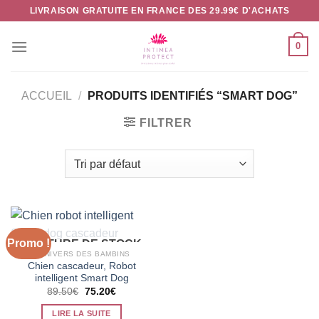
Passer
LIVRAISON GRATUITE EN FRANCE DES 29.99€ D'ACHATS
au
contenu
0
ACCUEIL
/
PRODUITS IDENTIFIÉS “SMART DOG”
FILTRER
Promo !
RUPTURE DE STOCK
L'UNIVERS DES BAMBINS
Chien cascadeur, Robot
intelligent Smart Dog
Le
Le
89.50
€
75.20
€
prix
prix
initial
actuel
LIRE LA SUITE
était :
est :