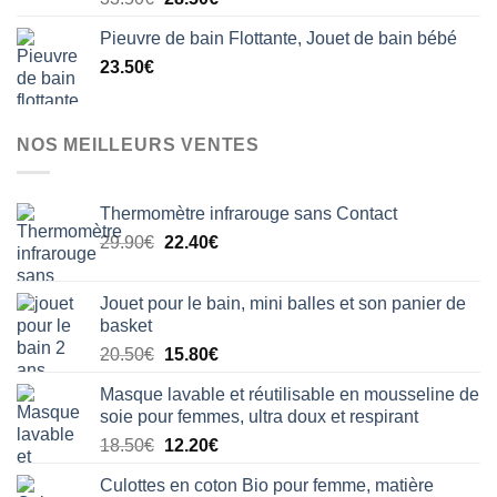
sur 5
prix
prix
Pieuvre de bain Flottante, Jouet de bain bébé
initial
actuel
23.50
€
était :
est :
33.50€.
28.50€.
NOS MEILLEURS VENTES
Thermomètre infrarouge sans Contact
Le
Le
29.90
€
22.40
€
prix
prix
initial
actuel
Jouet pour le bain, mini balles et son panier de
était :
est :
basket
29.90€.
22.40€.
Le
Le
20.50
€
15.80
€
prix
prix
Masque lavable et réutilisable en mousseline de
initial
actuel
soie pour femmes, ultra doux et respirant
était :
est :
Le
Le
18.50
€
12.20
€
20.50€.
15.80€.
prix
prix
Culottes en coton Bio pour femme, matière
initial
actuel