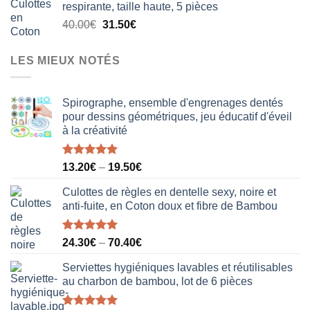
respirante, taille haute, 5 pièces
était :
est :
Le
Le
40.00
€
31.50
€
18.50€.
12.20€.
prix
prix
initial
actuel
LES MIEUX NOTÉS
était :
est :
40.00€.
31.50€.
Spirographe, ensemble d'engrenages dentés
pour dessins géométriques, jeu éducatif d'éveil
à la créativité
Note
5.00
13.20
€
–
19.50
€
sur 5
Culottes de règles en dentelle sexy, noire et
anti-fuite, en Coton doux et fibre de Bambou
Note
5.00
24.30
€
–
70.40
€
sur 5
Serviettes hygiéniques lavables et réutilisables
au charbon de bambou, lot de 6 pièces