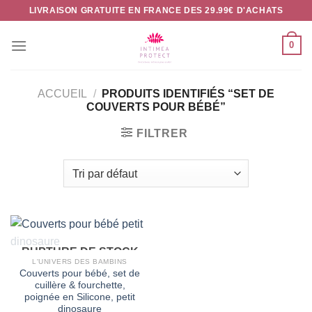
Passer
LIVRAISON GRATUITE EN FRANCE DES 29.99€ D'ACHATS
au
contenu
0
ACCUEIL
/
PRODUITS IDENTIFIÉS “SET DE
COUVERTS POUR BÉBÉ”
FILTRER
RUPTURE DE STOCK
L'UNIVERS DES BAMBINS
Couverts pour bébé, set de
cuillère & fourchette,
poignée en Silicone, petit
dinosaure