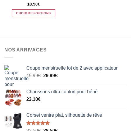
18.50
€
CHOIX DES OPTIONS
Ce
produit
a
plusieurs
variations.
NOS ARRIVAGES
Les
options
peuvent
Coupe menstruelle lot de 2 avec applicateur
être
Le
Le
choisies
49.99
€
29.99
€
prix
prix
sur
initial
actuel
la
Chaussons ultra confort pour bébé
était :
est :
page
23.10
€
49.99€.
29.99€.
du
produit
Corset ventre plat, silhouette de rêve
Note
5.00
Le
Le
33.50
€
28.50
€