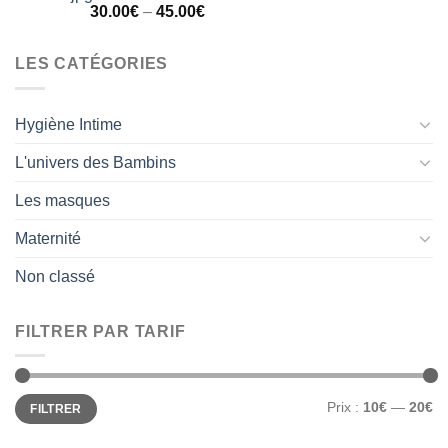
Note
5.00
30.00
€
–
45.00
€
sur 5
LES CATÉGORIES
Hygiène Intime
L'univers des Bambins
Les masques
Maternité
Non classé
FILTRER PAR TARIF
Prix
Prix
Prix :
10€
—
20€
FILTRER
min
max