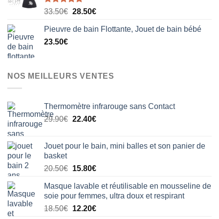
Note
5.00
Le
Le
33.50
€
28.50
€
sur 5
prix
prix
Pieuvre de bain Flottante, Jouet de bain bébé
initial
actuel
23.50
€
était :
est :
33.50€.
28.50€.
NOS MEILLEURS VENTES
Thermomètre infrarouge sans Contact
Le
Le
29.90
€
22.40
€
prix
prix
initial
actuel
Jouet pour le bain, mini balles et son panier de
était :
est :
basket
29.90€.
22.40€.
Le
Le
20.50
€
15.80
€
prix
prix
Masque lavable et réutilisable en mousseline de
initial
actuel
soie pour femmes, ultra doux et respirant
était :
est :
Le
Le
18.50
€
12.20
€
20.50€.
15.80€.
prix
prix