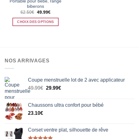
Portable pour bébé, range
biberons
Le
Le
62.50
€
49.99
€
prix
prix
initial
actuel
CHOIX DES OPTIONS
était :
est :
62.50€.
49.99€.
Ce
produit
a
plusieurs
variations.
NOS ARRIVAGES
Les
options
peuvent
Coupe menstruelle lot de 2 avec applicateur
être
Le
Le
choisies
49.99
€
29.99
€
prix
prix
sur
initial
actuel
la
Chaussons ultra confort pour bébé
était :
est :
page
23.10
€
49.99€.
29.99€.
du
produit
Corset ventre plat, silhouette de rêve