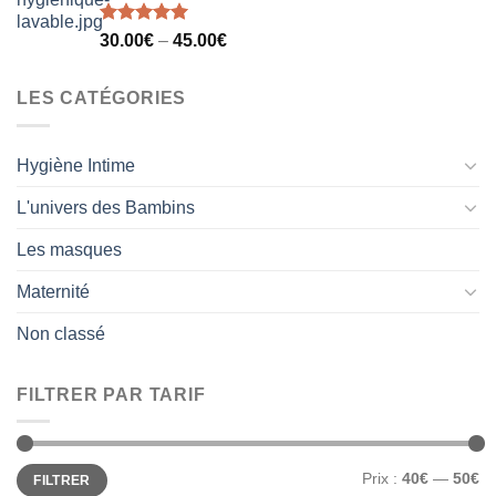
Note
5.00
30.00
€
–
45.00
€
sur 5
LES CATÉGORIES
Hygiène Intime
L'univers des Bambins
Les masques
Maternité
Non classé
FILTRER PAR TARIF
Prix
Prix
Prix :
40€
—
50€
FILTRER
min
max