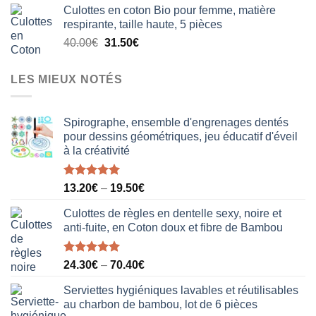
Culottes en coton Bio pour femme, matière
initial
actuel
respirante, taille haute, 5 pièces
était :
est :
Le
Le
40.00
€
31.50
€
18.50€.
12.20€.
prix
prix
initial
actuel
LES MIEUX NOTÉS
était :
est :
40.00€.
31.50€.
Spirographe, ensemble d'engrenages dentés
pour dessins géométriques, jeu éducatif d'éveil
à la créativité
Note
5.00
13.20
€
–
19.50
€
sur 5
Culottes de règles en dentelle sexy, noire et
anti-fuite, en Coton doux et fibre de Bambou
Note
5.00
24.30
€
–
70.40
€
sur 5
Serviettes hygiéniques lavables et réutilisables
au charbon de bambou, lot de 6 pièces