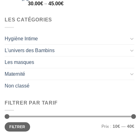
Note
5.00
30.00
€
–
45.00
€
sur 5
LES CATÉGORIES
Hygiène Intime
L'univers des Bambins
Les masques
Maternité
Non classé
FILTRER PAR TARIF
Prix
Prix
Prix :
10€
—
40€
FILTRER
min
max