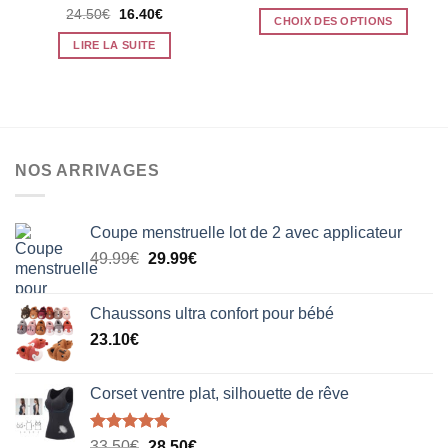
Le
Le
24.50
€
16.40
€
CHOIX DES OPTIONS
prix
prix
initial
actuel
Ce
LIRE LA SUITE
était :
est :
24.50€.
16.40€.
produit
a
plusieurs
variations.
Les
NOS ARRIVAGES
options
peuvent
être
Coupe menstruelle lot de 2 avec applicateur
choisies
sur
Le
Le
49.99
€
29.99
€
la
prix
prix
page
initial
actuel
Chaussons ultra confort pour bébé
du
était :
est :
23.10
€
produit
49.99€.
29.99€.
Corset ventre plat, silhouette de rêve
Note
5.00
Le
Le
33.50
€
28.50
€