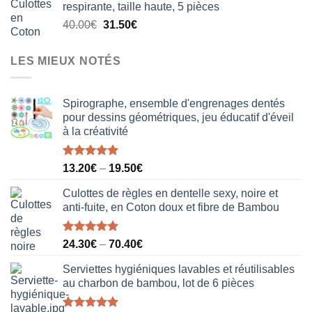
respirante, taille haute, 5 pièces
était :
est :
Le
Le
40.00
€
31.50
€
18.50€.
12.20€.
prix
prix
initial
actuel
LES MIEUX NOTÉS
était :
est :
40.00€.
31.50€.
Spirographe, ensemble d'engrenages dentés
pour dessins géométriques, jeu éducatif d'éveil
à la créativité
Note
5.00
13.20
€
–
19.50
€
sur 5
Culottes de règles en dentelle sexy, noire et
anti-fuite, en Coton doux et fibre de Bambou
Note
5.00
24.30
€
–
70.40
€
sur 5
Serviettes hygiéniques lavables et réutilisables
au charbon de bambou, lot de 6 pièces