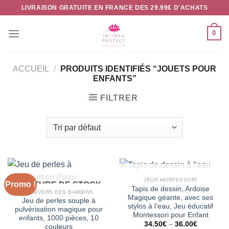
Passer
LIVRAISON GRATUITE EN FRANCE DES 29.99€ D'ACHATS
au
contenu
0
ACCUEIL
/
PRODUITS IDENTIFIÉS “JOUETS POUR
ENFANTS”
FILTRER
RUPTURE DE STOCK
JEUX MONTESSORI
Promo !
RUPTURE DE STOCK
Tapis de dessin, Ardoise
L'UNIVERS DES BAMBINS
Magique géante, avec ses
Jeu de perles souple à
stylos à l’eau, Jeu éducatif
pulvérisation magique pour
Montessori pour Enfant
enfants, 1000 pièces, 10
34.50
€
–
36.00
€
couleurs