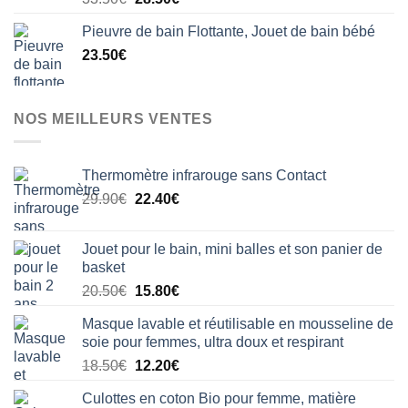
sur 5
prix
prix
Pieuvre de bain Flottante, Jouet de bain bébé
initial
actuel
23.50
€
était :
est :
33.50€.
28.50€.
NOS MEILLEURS VENTES
Thermomètre infrarouge sans Contact
Le
Le
29.90
€
22.40
€
prix
prix
initial
actuel
Jouet pour le bain, mini balles et son panier de
était :
est :
basket
29.90€.
22.40€.
Le
Le
20.50
€
15.80
€
prix
prix
Masque lavable et réutilisable en mousseline de
initial
actuel
soie pour femmes, ultra doux et respirant
était :
est :
Le
Le
18.50
€
12.20
€
20.50€.
15.80€.
prix
prix
Culottes en coton Bio pour femme, matière
initial
actuel