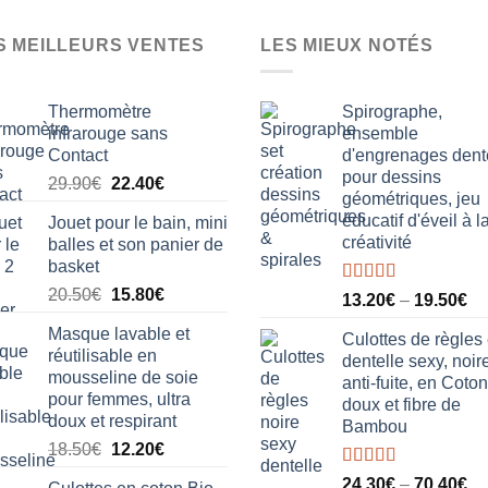
plusieurs
variations.
S MEILLEURS VENTES
LES MIEUX NOTÉS
Les
options
peuvent
Thermomètre
Spirographe,
être
infrarouge sans
ensemble
Contact
d'engrenages dent
choisies
pour dessins
Le
Le
sur
29.90
€
22.40
€
géométriques, jeu
prix
prix
la
éducatif d'éveil à l
Jouet pour le bain, mini
initial
actuel
page
créativité
balles et son panier de
était :
est :
du
basket
29.90€.
22.40€.
produit
Le
Le
20.50
€
15.80
€
Note
5.00
13.20
€
–
19.50
€
sur 5
prix
prix
Masque lavable et
initial
actuel
Culottes de règles
réutilisable en
dentelle sexy, noire
était :
est :
mousseline de soie
anti-fuite, en Coton
20.50€.
15.80€.
pour femmes, ultra
doux et fibre de
doux et respirant
Bambou
Le
Le
18.50
€
12.20
€
prix
prix
Note
5.00
24.30
€
–
70.40
€