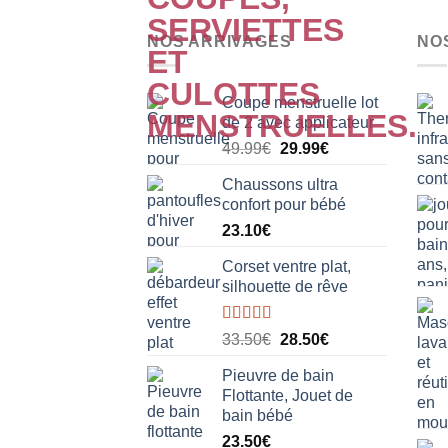
NOS ARRIVAGES
NO
Coupe menstruelle lot
de 2 avec applicateur
Le
Le
49.99
€
29.99
€
prix
prix
Chaussons ultra
initial
actuel
confort pour bébé
était :
est :
23.10
€
49.99€.
29.99€.
Corset ventre plat,
silhouette de rêve
Note
5.00
Le
Le
33.50
€
28.50
€
sur 5
prix
prix
Pieuvre de bain
initial
actuel
Flottante, Jouet de
était :
est :
bain bébé
33.50€.
28.50€.
23.50
€