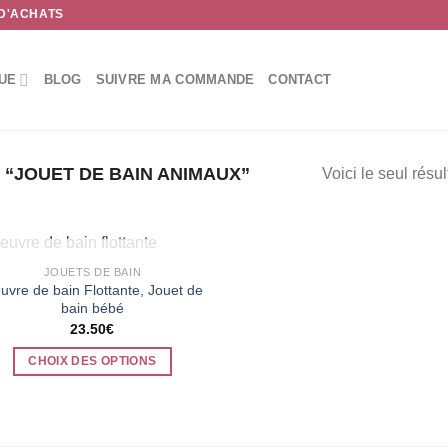
 D'ACHATS
UE
BLOG
SUIVRE MA COMMANDE
CONTACT
 “JOUET DE BAIN ANIMAUX”
Voici le seul résul
RUPTURE DE STOCK
JOUETS DE BAIN
euvre de bain Flottante, Jouet de
bain bébé
23.50
€
CHOIX DES OPTIONS
Ce
produit
a