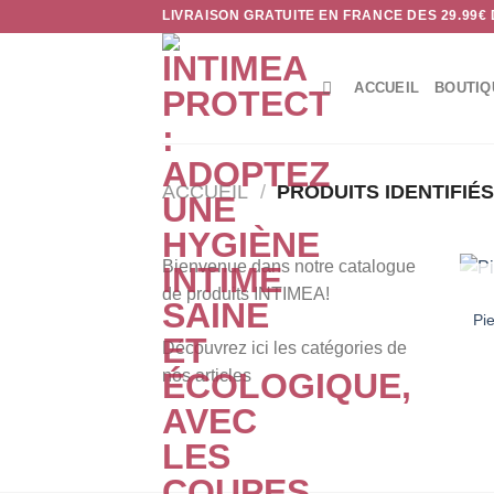
Passer
LIVRAISON GRATUITE EN FRANCE DES 29.99€
au
contenu
ACCUEIL
BOUTIQ
ACCUEIL
/
PRODUITS IDENTIFIÉS
Bienvenue dans notre catalogue
de produits INTIMEA!
Pi
Découvrez ici les catégories de
nos articles