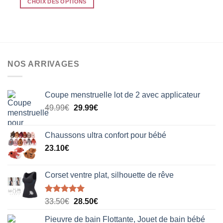
CHOIX DES OPTIONS
Ce
produit
a
plusieurs
variations.
NOS ARRIVAGES
Les
options
peuvent
Coupe menstruelle lot de 2 avec applicateur
être
Le
Le
choisies
49.99
€
29.99
€
prix
prix
sur
initial
actuel
la
Chaussons ultra confort pour bébé
était :
est :
page
23.10
€
49.99€.
29.99€.
du
produit
Corset ventre plat, silhouette de rêve
Note
5.00
Le
Le
33.50
€
28.50
€
sur 5
prix
prix
Pieuvre de bain Flottante, Jouet de bain bébé
initial
actuel