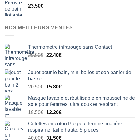
23.50
€
était :
est :
33.50€.
28.50€.
NOS MEILLEURS VENTES
Thermomètre infrarouge sans Contact
Le
Le
29.90
€
22.40
€
prix
prix
initial
actuel
Jouet pour le bain, mini balles et son panier de
était :
est :
basket
29.90€.
22.40€.
Le
Le
20.50
€
15.80
€
prix
prix
Masque lavable et réutilisable en mousseline de
initial
actuel
soie pour femmes, ultra doux et respirant
était :
est :
Le
Le
18.50
€
12.20
€
20.50€.
15.80€.
prix
prix
Culottes en coton Bio pour femme, matière
initial
actuel
respirante, taille haute, 5 pièces
était :
est :
Le
Le
40.00
€
31.50
€
18.50€.
12.20€.