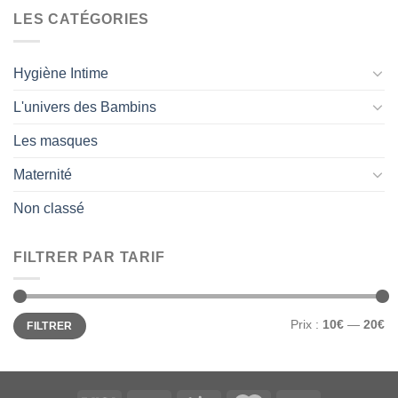
LES CATÉGORIES
Hygiène Intime
L'univers des Bambins
Les masques
Maternité
Non classé
FILTRER PAR TARIF
Prix
Prix
Prix :
10€
—
20€
FILTRER
min
max