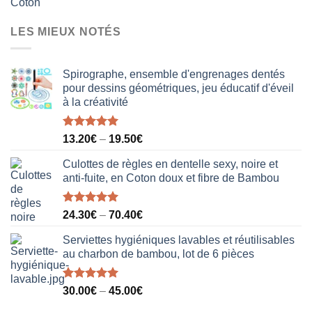
prix
prix
initial
actuel
LES MIEUX NOTÉS
était :
est :
40.00€.
31.50€.
Spirographe, ensemble d'engrenages dentés
pour dessins géométriques, jeu éducatif d'éveil
à la créativité
Note
5.00
13.20
€
–
19.50
€
sur 5
Culottes de règles en dentelle sexy, noire et
anti-fuite, en Coton doux et fibre de Bambou
Note
5.00
24.30
€
–
70.40
€
sur 5
Serviettes hygiéniques lavables et réutilisables
au charbon de bambou, lot de 6 pièces
Note
5.00
30.00
€
–
45.00
€
sur 5