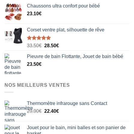
initial
actuel
la
page
Chaussons ultra confort pour bébé
était :
est :
page
du
23.10
€
49.99€.
29.99€.
du
produit
produit
Corset ventre plat, silhouette de rêve
Note
5.00
Le
Le
33.50
€
28.50
€
sur 5
prix
prix
Pieuvre de bain Flottante, Jouet de bain bébé
initial
actuel
23.50
€
était :
est :
33.50€.
28.50€.
NOS MEILLEURS VENTES
Thermomètre infrarouge sans Contact
Le
Le
29.90
€
22.40
€
prix
prix
initial
actuel
Jouet pour le bain, mini balles et son panier de
était :
est :
basket