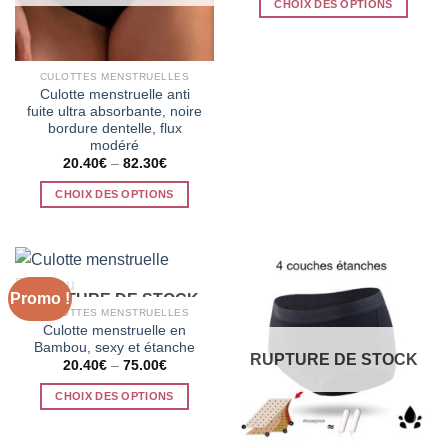
CHOIX DES OPTIONS
était :
est :
24.10€.
19.50€.
Ce
produit
a
CULOTTES MENSTRUELLES
plusieurs
Culotte menstruelle anti
fuite ultra absorbante, noire
variations.
bordure dentelle, flux
Les
modéré
options
20.40
€
–
82.30
€
peuvent
CHOIX DES OPTIONS
être
choisies
Ce
sur
produit
la
a
page
plusieurs
Promo !
RUPTURE DE STOCK
du
variations.
CULOTTES MENSTRUELLES
produit
Les
Culotte menstruelle en
options
Bambou, sexy et étanche
RUPTURE DE STOCK
peuvent
20.40
€
–
75.00
€
être
CHOIX DES OPTIONS
choisies
Ce
sur
produit