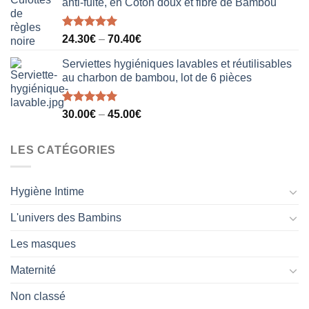
anti-fuite, en Coton doux et fibre de Bambou
Note
5.00
24.30
€
–
70.40
€
sur 5
Serviettes hygiéniques lavables et réutilisables
au charbon de bambou, lot de 6 pièces
Note
5.00
30.00
€
–
45.00
€
sur 5
LES CATÉGORIES
Hygiène Intime
L'univers des Bambins
Les masques
Maternité
Non classé