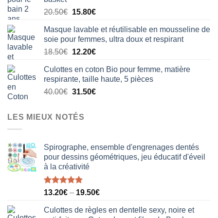
29.90€.
22.40€.
Le
Le
20.50
€
15.80
€
prix
prix
Masque lavable et réutilisable en mousseline de
initial
actuel
soie pour femmes, ultra doux et respirant
était :
est :
Le
Le
18.50
€
12.20
€
20.50€.
15.80€.
prix
prix
Culottes en coton Bio pour femme, matière
initial
actuel
respirante, taille haute, 5 pièces
était :
est :
Le
Le
40.00
€
31.50
€
18.50€.
12.20€.
prix
prix
initial
actuel
LES MIEUX NOTÉS
était :
est :
40.00€.
31.50€.
Spirographe, ensemble d'engrenages dentés
pour dessins géométriques, jeu éducatif d'éveil
à la créativité
Note
5.00
13.20
€
–
19.50
€
sur 5
Culottes de règles en dentelle sexy, noire et