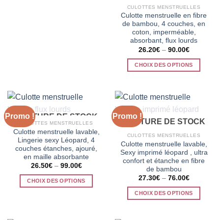
la
a
CULOTTES MENSTRUELLES
page
Culotte menstruelle en fibre
plusieurs
du
de bambou, 4 couches, en
variations.
produit
coton, imperméable,
Les
absorbant, flux lourds
options
26.20
€
–
90.00
€
peuvent
CHOIX DES OPTIONS
être
Ce
choisies
produit
sur
a
la
plusieurs
page
Promo !
Promo !
RUPTURE DE STOCK
variations.
du
RUPTURE DE STOCK
CULOTTES MENSTRUELLES
Les
produit
Culotte menstruelle lavable,
CULOTTES MENSTRUELLES
options
Lingerie sexy Léopard, 4
Culotte menstruelle lavable,
couches étanches, ajouré,
peuvent
Sexy imprimé léopard , ultra
en maille absorbante
être
confort et étanche en fibre
26.50
€
–
99.00
€
de bambou
choisies
27.30
€
–
76.00
€
sur
CHOIX DES OPTIONS
la
Ce
CHOIX DES OPTIONS
page
produit
Ce
du
a
produit