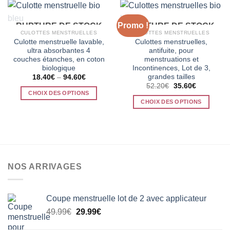
produit
plusieurs
a
variations.
plusieurs
Promo !
Les
RUPTURE DE STOCK
RUPTURE DE STOCK
variations.
CULOTTES MENSTRUELLES
CULOTTES MENSTRUELLES
options
Les
Culotte menstruelle lavable,
Culottes menstruelles,
peuvent
options
ultra absorbantes 4
antifuite, pour
être
couches étanches, en coton
menstruations et
peuvent
biologique
Incontinences, Lot de 3,
choisies
être
grandes tailles
18.40
€
–
94.60
€
sur
choisies
Le
Le
52.20
€
35.60
€
la
sur
prix
prix
CHOIX DES OPTIONS
initial
actuel
page
la
CHOIX DES OPTIONS
Ce
était :
est :
du
52.20€.
35.60€.
page
Ce
produit
produit
du
produit
a
produit
a
plusieurs
plusieurs
variations.
variations.
Les
NOS ARRIVAGES
Les
options
options
peuvent
peuvent
être
Coupe menstruelle lot de 2 avec applicateur
être
choisies
Le
Le
choisies
49.99
€
29.99
€
sur
prix
prix
sur
la