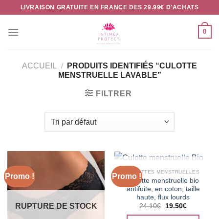
Passer
LIVRAISON GRATUITE EN FRANCE DES 29.99€ D'ACHATS
au
contenu
0
ACCUEIL
/
PRODUITS IDENTIFIÉS “CULOTTE
MENSTRUELLE LAVABLE”
FILTRER
RUPTURE DE STOCK
CULOTTES MENSTRUELLES
Promo !
Promo !
Culotte menstruelle bio
antifuite, en coton, taille
haute, flux lourds
RUPTURE DE STOCK
Le
Le
24.10
€
19.50
€
prix
prix
initial
actuel