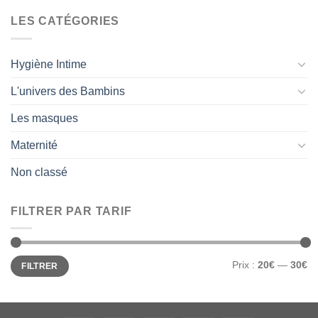
LES CATÉGORIES
Hygiène Intime
L'univers des Bambins
Les masques
Maternité
Non classé
FILTRER PAR TARIF
Prix
Prix
Prix :
20€
—
30€
FILTRER
min
max