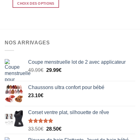
CHOIX DES OPTIONS
Ce
produit
a
plusieurs
variations.
NOS ARRIVAGES
Les
options
peuvent
Coupe menstruelle lot de 2 avec applicateur
être
Le
Le
choisies
49.99
€
29.99
€
prix
prix
sur
initial
actuel
la
Chaussons ultra confort pour bébé
était :
est :
page
23.10
€
49.99€.
29.99€.
du
produit
Corset ventre plat, silhouette de rêve
Note
5.00
Le
Le
33.50
€
28.50
€
sur 5
prix
prix