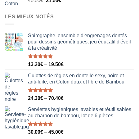
Le
Le
40.00
€
31.50
€
18.50€.
12.20€.
prix
prix
initial
actuel
LES MIEUX NOTÉS
était :
est :
40.00€.
31.50€.
Spirographe, ensemble d'engrenages dentés
pour dessins géométriques, jeu éducatif d'éveil
à la créativité
Note
5.00
13.20
€
–
19.50
€
sur 5
Culottes de règles en dentelle sexy, noire et
anti-fuite, en Coton doux et fibre de Bambou
Note
5.00
24.30
€
–
70.40
€
sur 5
Serviettes hygiéniques lavables et réutilisables
au charbon de bambou, lot de 6 pièces
Note
5.00
30.00
€
–
45.00
€
sur 5