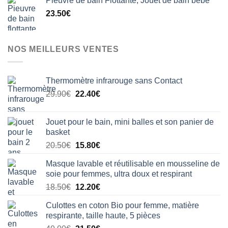
Pieuvre de bain Flottante, Jouet de bain bébé
initial
actuel
23.50
€
était :
est :
33.50€.
28.50€.
NOS MEILLEURS VENTES
Thermomètre infrarouge sans Contact
Le
Le
29.90
€
22.40
€
prix
prix
initial
actuel
Jouet pour le bain, mini balles et son panier de
était :
est :
basket
29.90€.
22.40€.
Le
Le
20.50
€
15.80
€
prix
prix
Masque lavable et réutilisable en mousseline de
initial
actuel
soie pour femmes, ultra doux et respirant
était :
est :
Le
Le
18.50
€
12.20
€
20.50€.
15.80€.
prix
prix
Culottes en coton Bio pour femme, matière
initial
actuel
respirante, taille haute, 5 pièces
était :
est :