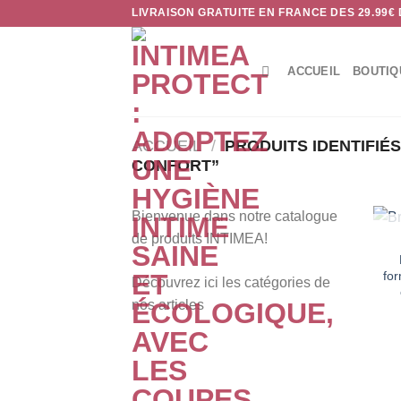
Passer
LIVRAISON GRATUITE EN FRANCE DES 29.99€
au
contenu
ACCUEIL
BOUTIQ
ACCUEIL
/
PRODUITS IDENTIFIÉ
CONFORT”
Bienvenue dans notre catalogue
de produits INTIMEA!
fo
Découvrez ici les catégories de
nos articles