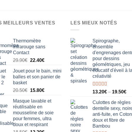
a
plusieurs
variations.
S MEILLEURS VENTES
LES MIEUX NOTÉS
Les
options
peuvent
Thermomètre
Spirographe,
être
infrarouge sans
ensemble
Contact
d'engrenages dent
choisies
pour dessins
Le
Le
sur
29.90
€
22.40
€
géométriques, jeu
prix
prix
la
éducatif d'éveil à l
Jouet pour le bain, mini
initial
actuel
page
créativité
balles et son panier de
était :
est :
du
basket
29.90€.
22.40€.
produit
Le
Le
20.50
€
15.80
€
Note
5.00
13.20
€
–
19.50
€
sur 5
prix
prix
Masque lavable et
initial
actuel
Culottes de règles
réutilisable en
dentelle sexy, noire
était :
est :
mousseline de soie
anti-fuite, en Coton
20.50€.
15.80€.
pour femmes, ultra
doux et fibre de
doux et respirant
Bambou
Le
Le