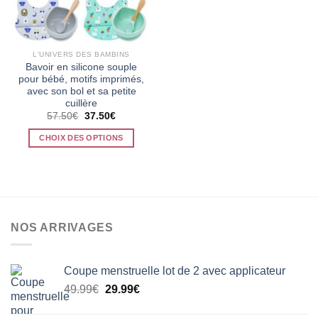
L'UNIVERS DES BAMBINS
Bavoir en silicone souple
pour bébé, motifs imprimés,
avec son bol et sa petite
cuillère
Le
Le
57.50
€
37.50
€
prix
prix
initial
actuel
CHOIX DES OPTIONS
était :
est :
57.50€.
37.50€.
Ce
produit
a
plusieurs
variations.
NOS ARRIVAGES
Les
options
peuvent
Coupe menstruelle lot de 2 avec applicateur
être
Le
Le
choisies
49.99
€
29.99
€
prix
prix
sur