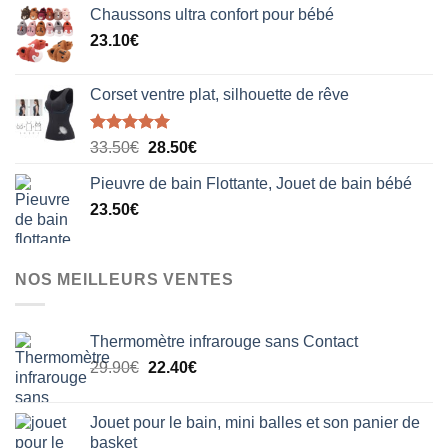
initial
actuel
la
Chaussons ultra confort pour bébé
était :
est :
page
23.10
€
49.99€.
29.99€.
du
produit
Corset ventre plat, silhouette de rêve
Note
5.00
Le
Le
33.50
€
28.50
€
sur 5
prix
prix
Pieuvre de bain Flottante, Jouet de bain bébé
initial
actuel
23.50
€
était :
est :
33.50€.
28.50€.
NOS MEILLEURS VENTES
Thermomètre infrarouge sans Contact
Le
Le
29.90
€
22.40
€
prix
prix
initial
actuel
Jouet pour le bain, mini balles et son panier de
était :
est :
basket