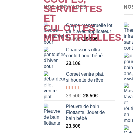
NOS ARRIVAGES
NO
Coupe menstruelle lot
de 2 avec applicateur
Le
Le
49.99
€
29.99
€
prix
prix
Chaussons ultra
initial
actuel
confort pour bébé
était :
est :
23.10
€
49.99€.
29.99€.
Corset ventre plat,
silhouette de rêve
Note
5.00
Le
Le
33.50
€
28.50
€
sur 5
prix
prix
Pieuvre de bain
initial
actuel
Flottante, Jouet de
était :
est :
bain bébé
33.50€.
28.50€.
23.50
€