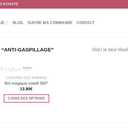
 D'ACHATS
UE
BLOG
SUIVRE MA COMMANDE
CONTACT
 “ANTI-GASPILLAGE”
Voici le seul résul
RUPTURE DE STOCK
L'UNIVERS DES BAMBINS
Bol magique rotatif 360°
13.90
€
CHOIX DES OPTIONS
Ce
produit
a
plusieurs