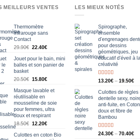
variations.
S MEILLEURS VENTES
LES MIEUX NOTÉS
Les
options
peuvent
Thermomètre
Spirographe,
être
infrarouge sans
ensemble
Contact
d'engrenages dent
choisies
pour dessins
Le
Le
sur
29.90
€
22.40
€
géométriques, jeu
prix
prix
la
éducatif d'éveil à l
Jouet pour le bain, mini
initial
actuel
page
créativité
balles et son panier de
était :
est :
du
basket
29.90€.
22.40€.
produit
Le
Le
20.50
€
15.80
€
Note
5.00
13.20
€
–
19.50
€
sur 5
prix
prix
Masque lavable et
initial
actuel
Culottes de règles
réutilisable en
dentelle sexy, noire
était :
est :
mousseline de soie
anti-fuite, en Coton
20.50€.
15.80€.
pour femmes, ultra
doux et fibre de
doux et respirant
Bambou
Le
Le
18.50
€
12.20
€
prix
prix
Note
5.00
24.30
€
–
70.40
€
Culottes en coton Bio
initial
actuel
sur 5