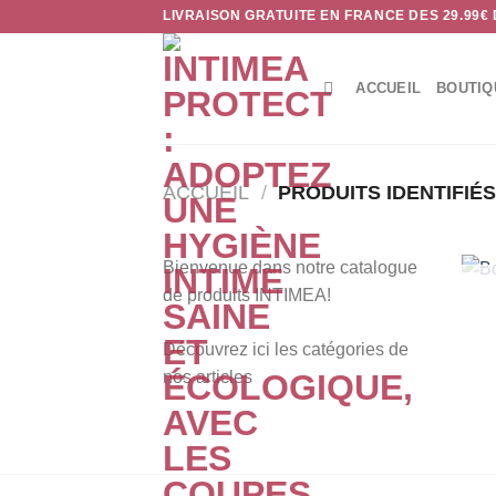
Passer
LIVRAISON GRATUITE EN FRANCE DES 29.99€
au
contenu
ACCUEIL
BOUTIQ
ACCUEIL
/
PRODUITS IDENTIFIÉS
Bienvenue dans notre catalogue
de produits INTIMEA!
Découvrez ici les catégories de
nos articles