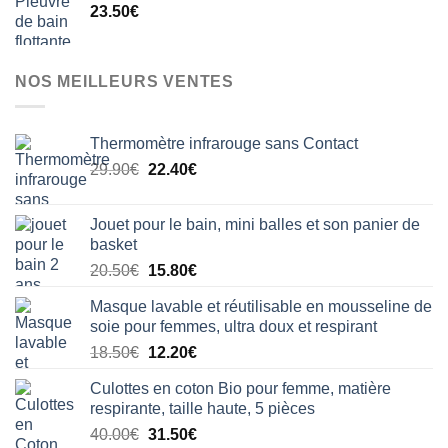
23.50
€
était :
est :
33.50€.
28.50€.
NOS MEILLEURS VENTES
Thermomètre infrarouge sans Contact
Le
Le
29.90
€
22.40
€
prix
prix
initial
actuel
Jouet pour le bain, mini balles et son panier de
était :
est :
basket
29.90€.
22.40€.
Le
Le
20.50
€
15.80
€
prix
prix
Masque lavable et réutilisable en mousseline de
initial
actuel
soie pour femmes, ultra doux et respirant
était :
est :
Le
Le
18.50
€
12.20
€
20.50€.
15.80€.
prix
prix
Culottes en coton Bio pour femme, matière
initial
actuel
respirante, taille haute, 5 pièces
était :
est :
Le
Le
40.00
€
31.50
€
18.50€.
12.20€.