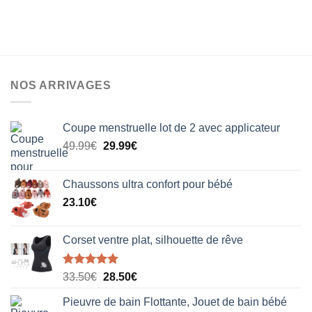
NOS ARRIVAGES
Coupe menstruelle lot de 2 avec applicateur
Le
Le
49.99
€
29.99
€
prix
prix
initial
actuel
Chaussons ultra confort pour bébé
était :
est :
23.10
€
49.99€.
29.99€.
Corset ventre plat, silhouette de rêve
Note
5.00
Le
Le
33.50
€
28.50
€
sur 5
prix
prix
Pieuvre de bain Flottante, Jouet de bain bébé
initial
actuel