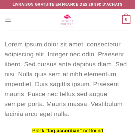
Passer
LIVRAISON GRATUITE EN FRANCE DES 29.99€ D'ACHATS
au
contenu
0
Lorem ipsum dolor sit amet, consectetur
adipiscing elit. Integer nec odio. Praesent
libero. Sed cursus ante dapibus diam. Sed
nisi. Nulla quis sem at nibh elementum
imperdiet. Duis sagittis ipsum. Praesent
mauris. Fusce nec tellus sed augue
semper porta. Mauris massa. Vestibulum
lacinia arcu eget nulla.
Block
"faq-accordian"
not found