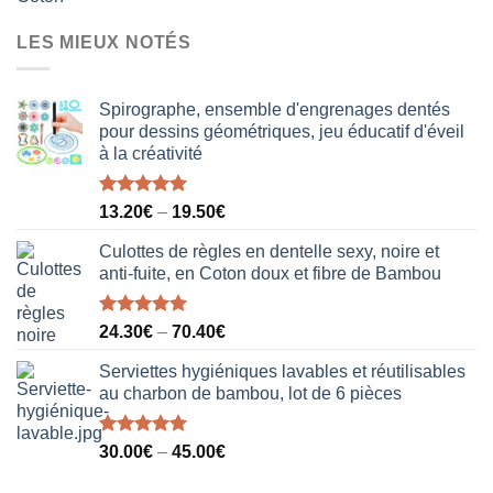
prix
prix
initial
actuel
LES MIEUX NOTÉS
était :
est :
40.00€.
31.50€.
Spirographe, ensemble d'engrenages dentés
pour dessins géométriques, jeu éducatif d'éveil
à la créativité
Note
5.00
13.20
€
–
19.50
€
sur 5
Culottes de règles en dentelle sexy, noire et
anti-fuite, en Coton doux et fibre de Bambou
Note
5.00
24.30
€
–
70.40
€
sur 5
Serviettes hygiéniques lavables et réutilisables
au charbon de bambou, lot de 6 pièces
Note
5.00
30.00
€
–
45.00
€
sur 5