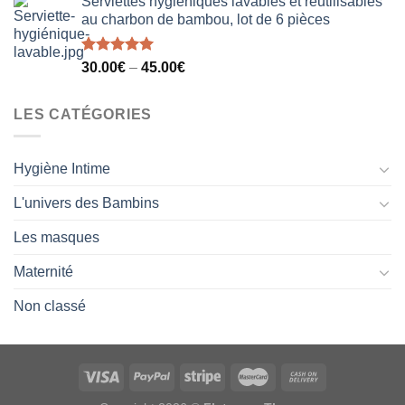
Serviettes hygiéniques lavables et réutilisables
au charbon de bambou, lot de 6 pièces
Note
5.00
30.00
€
–
45.00
€
sur 5
LES CATÉGORIES
Hygiène Intime
L'univers des Bambins
Les masques
Maternité
Non classé