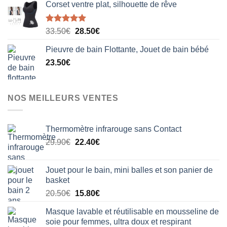
Corset ventre plat, silhouette de rêve
Note
5.00
Le
Le
33.50
€
28.50
€
sur 5
prix
prix
Pieuvre de bain Flottante, Jouet de bain bébé
initial
actuel
23.50
€
était :
est :
33.50€.
28.50€.
NOS MEILLEURS VENTES
Thermomètre infrarouge sans Contact
Le
Le
29.90
€
22.40
€
prix
prix
initial
actuel
Jouet pour le bain, mini balles et son panier de
était :
est :
basket
29.90€.
22.40€.
Le
Le
20.50
€
15.80
€
prix
prix
Masque lavable et réutilisable en mousseline de
initial
actuel
soie pour femmes, ultra doux et respirant
était :
est :