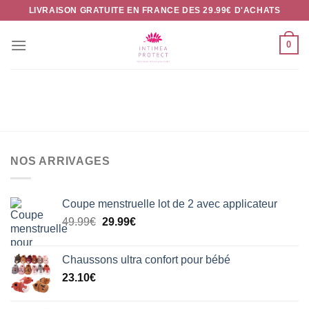
Passer
LIVRAISON GRATUITE EN FRANCE DES 29.99€ D'ACHATS
au
contenu
0
NOS ARRIVAGES
Coupe menstruelle lot de 2 avec applicateur
Le
Le
49.99
€
29.99
€
prix
prix
initial
actuel
Chaussons ultra confort pour bébé
était :
est :
23.10
€
49.99€.
29.99€.