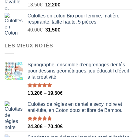
Le
Le
18.50
€
12.20
€
20.50€.
15.80€.
prix
prix
Culottes en coton Bio pour femme, matière
initial
actuel
respirante, taille haute, 5 pièces
était :
est :
Le
Le
40.00
€
31.50
€
18.50€.
12.20€.
prix
prix
initial
actuel
LES MIEUX NOTÉS
était :
est :
40.00€.
31.50€.
Spirographe, ensemble d'engrenages dentés
pour dessins géométriques, jeu éducatif d'éveil
à la créativité
Note
5.00
13.20
€
–
19.50
€
sur 5
Culottes de règles en dentelle sexy, noire et
anti-fuite, en Coton doux et fibre de Bambou
Note
5.00
24.30
€
–
70.40
€
sur 5