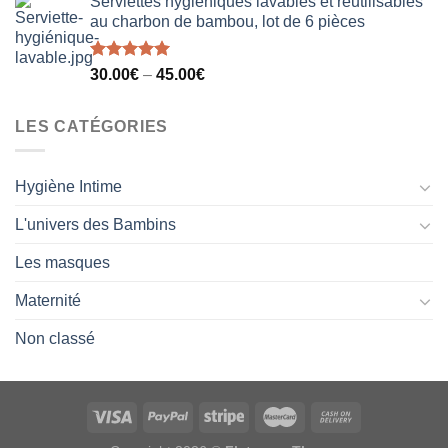
Serviettes hygiéniques lavables et réutilisables
au charbon de bambou, lot de 6 pièces
Note
5.00
30.00
€
–
45.00
€
sur 5
LES CATÉGORIES
Hygiène Intime
L'univers des Bambins
Les masques
Maternité
Non classé