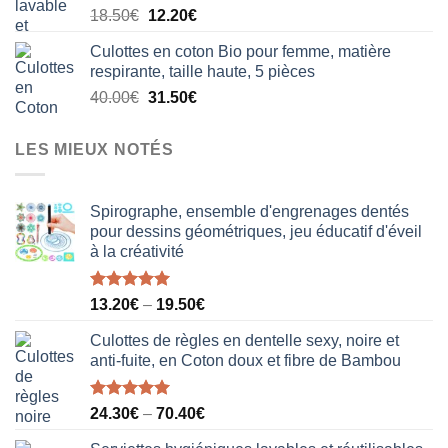
Le
Le
18.50
€
12.20
€
20.50€.
15.80€.
prix
prix
Culottes en coton Bio pour femme, matière
initial
actuel
respirante, taille haute, 5 pièces
était :
est :
Le
Le
40.00
€
31.50
€
18.50€.
12.20€.
prix
prix
initial
actuel
LES MIEUX NOTÉS
était :
est :
40.00€.
31.50€.
Spirographe, ensemble d'engrenages dentés
pour dessins géométriques, jeu éducatif d'éveil
à la créativité
Note
5.00
13.20
€
–
19.50
€
sur 5
Culottes de règles en dentelle sexy, noire et
anti-fuite, en Coton doux et fibre de Bambou
Note
5.00
24.30
€
–
70.40
€
sur 5