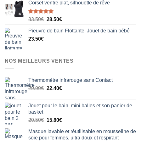
Corset ventre plat, silhouette de rêve
Note
5.00
Le
Le
33.50
€
28.50
€
sur 5
prix
prix
Pieuvre de bain Flottante, Jouet de bain bébé
initial
actuel
23.50
€
était :
est :
33.50€.
28.50€.
NOS MEILLEURS VENTES
Thermomètre infrarouge sans Contact
Le
Le
29.90
€
22.40
€
prix
prix
initial
actuel
Jouet pour le bain, mini balles et son panier de
était :
est :
basket
29.90€.
22.40€.
Le
Le
20.50
€
15.80
€
prix
prix
Masque lavable et réutilisable en mousseline de
initial
actuel
soie pour femmes, ultra doux et respirant
était :
est :