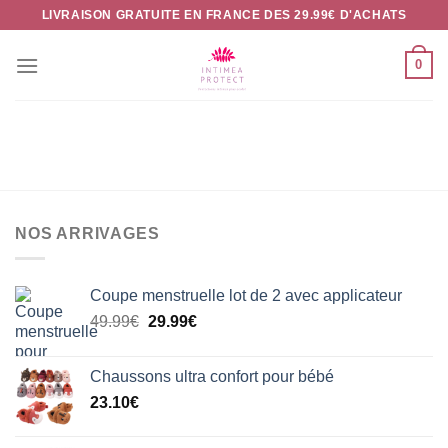
Passer
LIVRAISON GRATUITE EN FRANCE DES 29.99€ D'ACHATS
au
contenu
0
NOS ARRIVAGES
Coupe menstruelle lot de 2 avec applicateur
Le
Le
49.99
€
29.99
€
prix
prix
initial
actuel
Chaussons ultra confort pour bébé
était :
est :
23.10
€
49.99€.
29.99€.