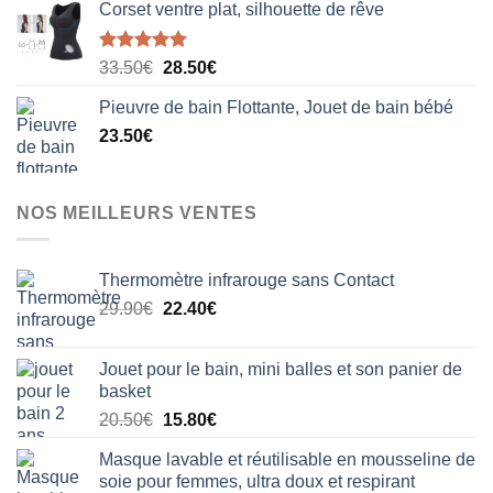
Corset ventre plat, silhouette de rêve
Note
5.00
Le
Le
33.50
€
28.50
€
sur 5
prix
prix
Pieuvre de bain Flottante, Jouet de bain bébé
initial
actuel
23.50
€
était :
est :
33.50€.
28.50€.
NOS MEILLEURS VENTES
Thermomètre infrarouge sans Contact
Le
Le
29.90
€
22.40
€
prix
prix
initial
actuel
Jouet pour le bain, mini balles et son panier de
était :
est :
basket
29.90€.
22.40€.
Le
Le
20.50
€
15.80
€
prix
prix
Masque lavable et réutilisable en mousseline de
initial
actuel
soie pour femmes, ultra doux et respirant
était :
est :