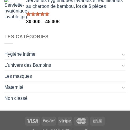
Serviettes hygiéniques lavables et réutilisables
au charbon de bambou, lot de 6 pièces
Note
5.00
30.00
€
–
45.00
€
sur 5
LES CATÉGORIES
Hygiène Intime
L'univers des Bambins
Les masques
Maternité
Non classé