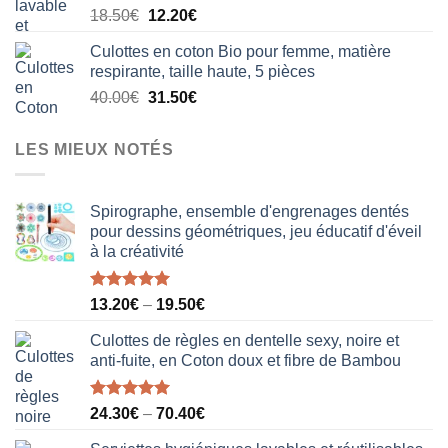
Le
Le
18.50
€
12.20
€
20.50€.
15.80€.
prix
prix
Culottes en coton Bio pour femme, matière
initial
actuel
respirante, taille haute, 5 pièces
était :
est :
Le
Le
40.00
€
31.50
€
18.50€.
12.20€.
prix
prix
initial
actuel
LES MIEUX NOTÉS
était :
est :
40.00€.
31.50€.
Spirographe, ensemble d'engrenages dentés
pour dessins géométriques, jeu éducatif d'éveil
à la créativité
Note
5.00
13.20
€
–
19.50
€
sur 5
Culottes de règles en dentelle sexy, noire et
anti-fuite, en Coton doux et fibre de Bambou
Note
5.00
24.30
€
–
70.40
€
sur 5