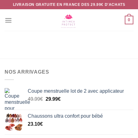
Passer
LIVRAISON GRATUITE EN FRANCE DES 29.99€ D'ACHATS
au
contenu
0
NOS ARRIVAGES
Coupe menstruelle lot de 2 avec applicateur
Le
Le
49.99
€
29.99
€
prix
prix
initial
actuel
Chaussons ultra confort pour bébé
était :
est :
23.10
€
49.99€.
29.99€.