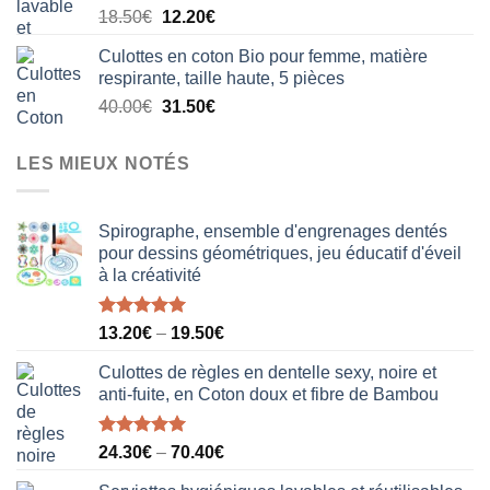
Le
Le
18.50
€
12.20
€
20.50€.
15.80€.
prix
prix
Culottes en coton Bio pour femme, matière
initial
actuel
respirante, taille haute, 5 pièces
était :
est :
Le
Le
40.00
€
31.50
€
18.50€.
12.20€.
prix
prix
initial
actuel
LES MIEUX NOTÉS
était :
est :
40.00€.
31.50€.
Spirographe, ensemble d'engrenages dentés
pour dessins géométriques, jeu éducatif d'éveil
à la créativité
Note
5.00
13.20
€
–
19.50
€
sur 5
Culottes de règles en dentelle sexy, noire et
anti-fuite, en Coton doux et fibre de Bambou
Note
5.00
24.30
€
–
70.40
€
sur 5