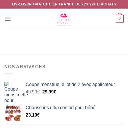
Passer
LIVRAISON GRATUITE EN FRANCE DES 29.99€ D'ACHATS
au
contenu
0
NOS ARRIVAGES
Coupe menstruelle lot de 2 avec applicateur
Le
Le
49.99
€
29.99
€
prix
prix
initial
actuel
Chaussons ultra confort pour bébé
était :
est :
23.10
€
49.99€.
29.99€.