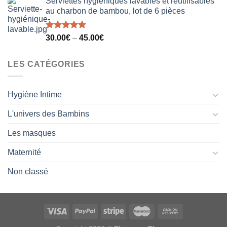
Serviettes hygiéniques lavables et réutilisables
au charbon de bambou, lot de 6 pièces
Note
5.00
30.00
€
–
45.00
€
sur 5
LES CATÉGORIES
Hygiène Intime
L'univers des Bambins
Les masques
Maternité
Non classé