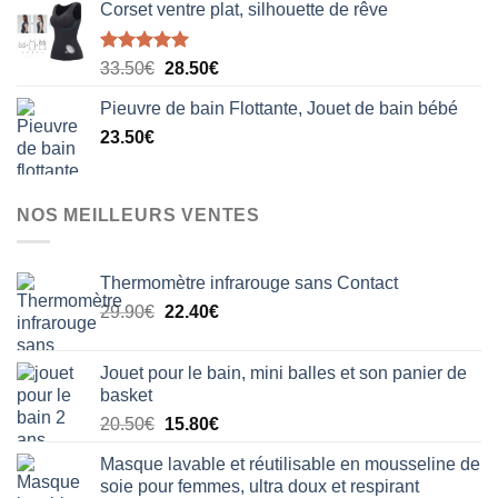
Corset ventre plat, silhouette de rêve
Note
5.00
Le
Le
33.50
€
28.50
€
sur 5
prix
prix
Pieuvre de bain Flottante, Jouet de bain bébé
initial
actuel
23.50
€
était :
est :
33.50€.
28.50€.
NOS MEILLEURS VENTES
Thermomètre infrarouge sans Contact
Le
Le
29.90
€
22.40
€
prix
prix
initial
actuel
Jouet pour le bain, mini balles et son panier de
était :
est :
basket
29.90€.
22.40€.
Le
Le
20.50
€
15.80
€
prix
prix
Masque lavable et réutilisable en mousseline de
initial
actuel
soie pour femmes, ultra doux et respirant
était :
est :