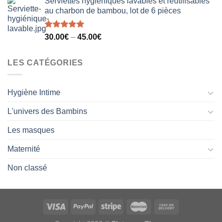
Serviettes hygiéniques lavables et réutilisables
au charbon de bambou, lot de 6 pièces
Note
5.00
30.00
€
–
45.00
€
sur 5
LES CATÉGORIES
Hygiène Intime
L'univers des Bambins
Les masques
Maternité
Non classé