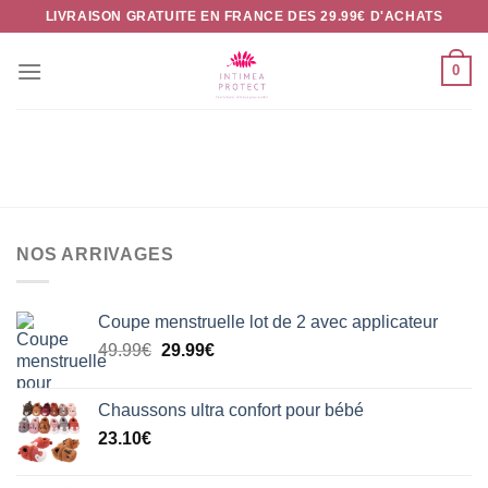
Passer
LIVRAISON GRATUITE EN FRANCE DES 29.99€ D'ACHATS
au
contenu
0
NOS ARRIVAGES
Coupe menstruelle lot de 2 avec applicateur
Le
Le
49.99
€
29.99
€
prix
prix
initial
actuel
Chaussons ultra confort pour bébé
était :
est :
23.10
€
49.99€.
29.99€.