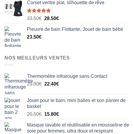
Corset ventre plat, silhouette de rêve
Note
5.00
Le
Le
33.50
€
28.50
€
sur 5
prix
prix
Pieuvre de bain Flottante, Jouet de bain bébé
initial
actuel
23.50
€
était :
est :
33.50€.
28.50€.
NOS MEILLEURS VENTES
Thermomètre infrarouge sans Contact
Le
Le
29.90
€
22.40
€
prix
prix
initial
actuel
Jouet pour le bain, mini balles et son panier de
était :
est :
basket
29.90€.
22.40€.
Le
Le
20.50
€
15.80
€
prix
prix
Masque lavable et réutilisable en mousseline de
initial
actuel
soie pour femmes, ultra doux et respirant
était :
est :