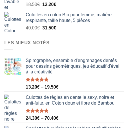
Le
Le
18.50
€
12.20
€
20.50€.
15.80€.
prix
prix
Culottes en coton Bio pour femme, matière
initial
actuel
respirante, taille haute, 5 pièces
était :
est :
Le
Le
40.00
€
31.50
€
18.50€.
12.20€.
prix
prix
initial
actuel
LES MIEUX NOTÉS
était :
est :
40.00€.
31.50€.
Spirographe, ensemble d'engrenages dentés
pour dessins géométriques, jeu éducatif d'éveil
à la créativité
Note
5.00
13.20
€
–
19.50
€
sur 5
Culottes de règles en dentelle sexy, noire et
anti-fuite, en Coton doux et fibre de Bambou
Note
5.00
24.30
€
–
70.40
€
sur 5