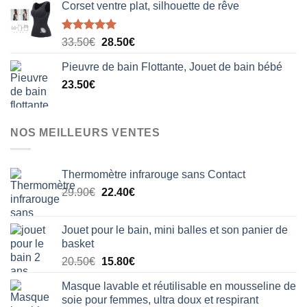
Corset ventre plat, silhouette de rêve
Note
5.00
Le
Le
33.50
€
28.50
€
sur 5
prix
prix
Pieuvre de bain Flottante, Jouet de bain bébé
initial
actuel
23.50
€
était :
est :
33.50€.
28.50€.
NOS MEILLEURS VENTES
Thermomètre infrarouge sans Contact
Le
Le
29.90
€
22.40
€
prix
prix
initial
actuel
Jouet pour le bain, mini balles et son panier de
était :
est :
basket
29.90€.
22.40€.
Le
Le
20.50
€
15.80
€
prix
prix
Masque lavable et réutilisable en mousseline de
initial
actuel
soie pour femmes, ultra doux et respirant
était :
est :