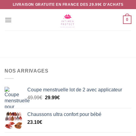
Passer
LIVRAISON GRATUITE EN FRANCE DES 29.99€ D'ACHATS
au
contenu
0
NOS ARRIVAGES
Coupe menstruelle lot de 2 avec applicateur
Le
Le
49.99
€
29.99
€
prix
prix
initial
actuel
Chaussons ultra confort pour bébé
était :
est :
23.10
€
49.99€.
29.99€.