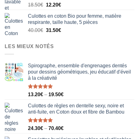
Le
Le
18.50
€
12.20
€
20.50€.
15.80€.
prix
prix
Culottes en coton Bio pour femme, matière
initial
actuel
respirante, taille haute, 5 pièces
était :
est :
Le
Le
40.00
€
31.50
€
18.50€.
12.20€.
prix
prix
initial
actuel
LES MIEUX NOTÉS
était :
est :
40.00€.
31.50€.
Spirographe, ensemble d'engrenages dentés
pour dessins géométriques, jeu éducatif d'éveil
à la créativité
Note
5.00
13.20
€
–
19.50
€
sur 5
Culottes de règles en dentelle sexy, noire et
anti-fuite, en Coton doux et fibre de Bambou
Note
5.00
24.30
€
–
70.40
€
sur 5