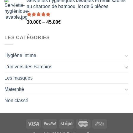
Serviettes hygiéniques lavables et réutilisables
au charbon de bambou, lot de 6 pièces
Note
5.00
30.00
€
–
45.00
€
sur 5
LES CATÉGORIES
Hygiène Intime
L'univers des Bambins
Les masques
Maternité
Non classé