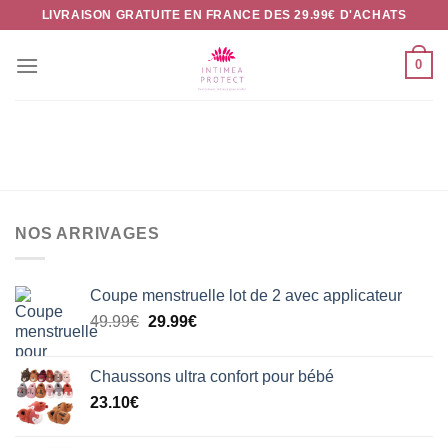
Passer
LIVRAISON GRATUITE EN FRANCE DES 29.99€ D'ACHATS
au
contenu
0
NOS ARRIVAGES
Coupe menstruelle lot de 2 avec applicateur
Le
Le
49.99
€
29.99
€
prix
prix
initial
actuel
Chaussons ultra confort pour bébé
était :
est :
23.10
€
49.99€.
29.99€.