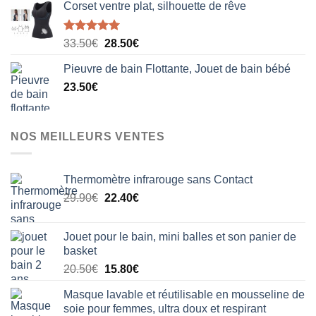
Corset ventre plat, silhouette de rêve
Note
5.00
Le
Le
33.50
€
28.50
€
sur 5
prix
prix
Pieuvre de bain Flottante, Jouet de bain bébé
initial
actuel
23.50
€
était :
est :
33.50€.
28.50€.
NOS MEILLEURS VENTES
Thermomètre infrarouge sans Contact
Le
Le
29.90
€
22.40
€
prix
prix
initial
actuel
Jouet pour le bain, mini balles et son panier de
était :
est :
basket
29.90€.
22.40€.
Le
Le
20.50
€
15.80
€
prix
prix
Masque lavable et réutilisable en mousseline de
initial
actuel
soie pour femmes, ultra doux et respirant
était :
est :