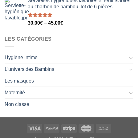
Serviettes hygiéniques lavables et réutilisables
au charbon de bambou, lot de 6 pièces
Note
5.00
30.00
€
–
45.00
€
sur 5
LES CATÉGORIES
Hygiène Intime
L'univers des Bambins
Les masques
Maternité
Non classé