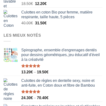
Le
Le
18.50
€
12.20
€
20.50€.
15.80€.
prix
prix
Culottes en coton Bio pour femme, matière
initial
actuel
respirante, taille haute, 5 pièces
était :
est :
Le
Le
40.00
€
31.50
€
18.50€.
12.20€.
prix
prix
initial
actuel
LES MIEUX NOTÉS
était :
est :
40.00€.
31.50€.
Spirographe, ensemble d'engrenages dentés
pour dessins géométriques, jeu éducatif d'éveil
à la créativité
Note
5.00
13.20
€
–
19.50
€
sur 5
Culottes de règles en dentelle sexy, noire et
anti-fuite, en Coton doux et fibre de Bambou
Note
5.00
24.30
€
–
70.40
€
sur 5